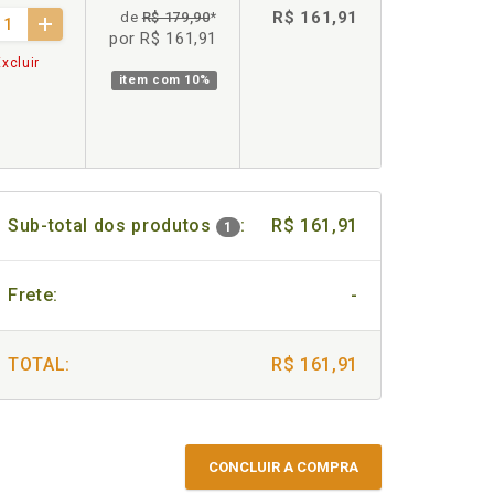
R$ 161,91
de
R$ 179,90
*
por R$ 161,91
xcluir
item com
10%
Sub-total dos produtos
:
R$ 161,91
1
Frete:
-
TOTAL:
R$ 161,91
CONCLUIR A COMPRA