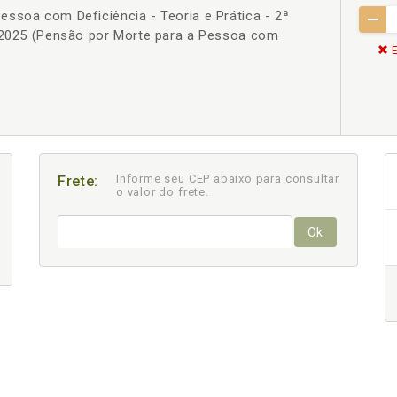
ssoa com Deficiência - Teoria e Prática - 2ª
a 2025 (Pensão por Morte para a Pessoa com
E
Informe seu CEP abaixo para consultar
Frete:
o valor do frete.
Ok