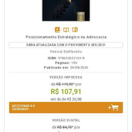
disponível
Disponível
páginas
Posicionamento Estratégico na Advocacia
em
na
OBRA ATUALIZADA COM O PROVIMENTO 205/2021
eBook
B.V.
Patrícia Steffanello
ISBN:
978652632163-8
Páginas:
190
Publicado em:
04/08/2026
VERSÃO IMPRESSA
de
R$ 119,90
* por
R$ 107,91
em 4x de R$ 26,98
ADICIONAR AO
CARRINHO
VERSÃO DIGITAL
de
R$ 84,70
* por