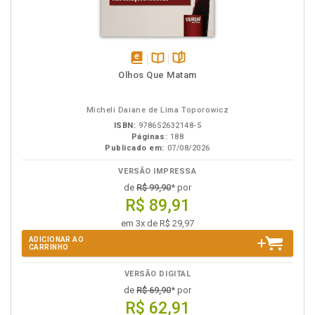
disponível
Disponível
páginas
Olhos Que Matam
em
na
eBook
B.V.
Micheli Daiane de Lima Toporowicz
ISBN:
978652632148-5
Páginas:
188
Publicado em:
07/08/2026
VERSÃO IMPRESSA
de
R$ 99,90
* por
R$ 89,91
em 3x de R$ 29,97
ADICIONAR AO
CARRINHO
VERSÃO DIGITAL
de
R$ 69,90
* por
R$ 62,91