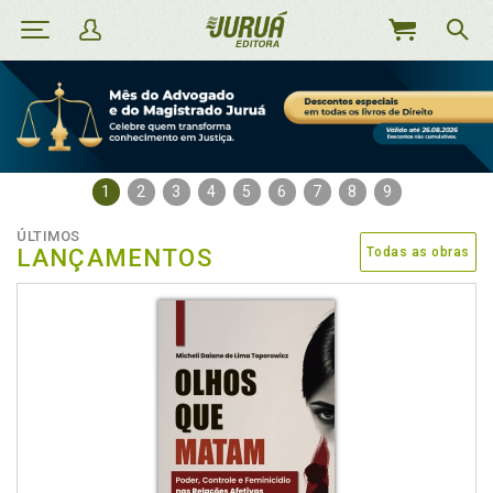
MEU
CARRINHO
1
2
3
4
5
6
7
8
9
ÚLTIMOS
LANÇAMENTOS
Todas as obras