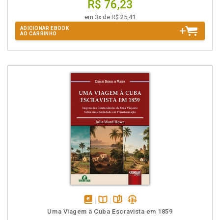
R$ 76,23
em 3x de R$ 25,41
ADICIONAR EBOOK
AO CARRINHO
disponível
Disponível
páginas
podcast
Uma Viagem à Cuba Escravista em 1859
em
na