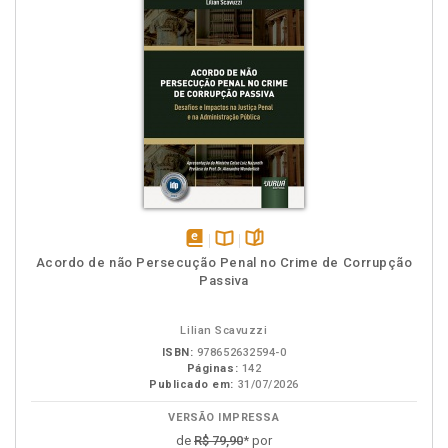
disponível
Disponível
páginas
Acordo de não Persecução Penal no Crime de Corrupção
em
na
Passiva
eBook
B.V.
Lilian Scavuzzi
ISBN:
978652632594-0
Páginas:
142
Publicado em:
31/07/2026
VERSÃO IMPRESSA
de
R$ 79,90
* por