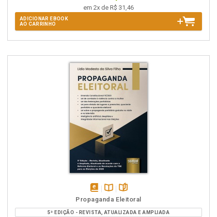
em 2x de R$ 31,46
ADICIONAR EBOOK
AO CARRINHO
disponível
Disponível
páginas
Propaganda Eleitoral
em
na
5ª EDIÇÃO - REVISTA, ATUALIZADA E AMPLIADA
eBook
B.V.