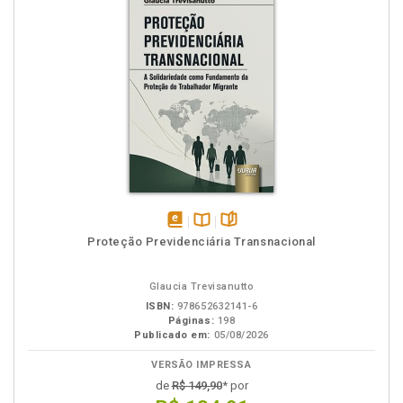
disponível
Disponível
páginas
Proteção Previdenciária Transnacional
em
na
eBook
B.V.
Glaucia Trevisanutto
ISBN:
978652632141-6
Páginas:
198
Publicado em:
05/08/2026
VERSÃO IMPRESSA
de
R$ 149,90
* por