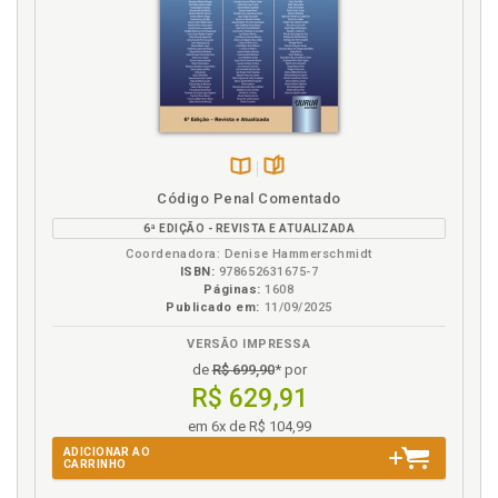
Disponível
páginas
Código Penal Comentado
na
6ª EDIÇÃO - REVISTA E ATUALIZADA
B.V.
Coordenadora: Denise Hammerschmidt
ISBN:
978652631675-7
Páginas:
1608
Publicado em:
11/09/2025
VERSÃO IMPRESSA
de
R$ 699,90
* por
R$ 629,91
em 6x de R$ 104,99
ADICIONAR AO
CARRINHO