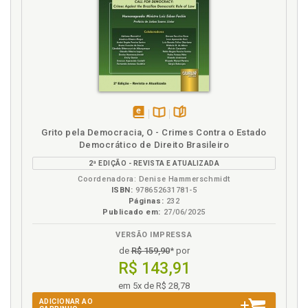
disponível
Disponível
páginas
Grito pela Democracia, O - Crimes Contra o Estado
em
na
Democrático de Direito Brasileiro
eBook
B.V.
2ª EDIÇÃO - REVISTA E ATUALIZADA
Coordenadora: Denise Hammerschmidt
ISBN:
978652631781-5
Páginas:
232
Publicado em:
27/06/2025
VERSÃO IMPRESSA
de
R$ 159,90
* por
R$ 143,91
em 5x de R$ 28,78
ADICIONAR AO