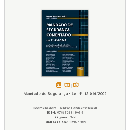
disponível
Disponível
páginas
Mandado de Segurança - Lei Nº 12.016/2009
em
na
eBook
B.V.
Coordenadora: Denise Hammerschmidt
ISBN:
978652631896-6
Páginas:
344
Publicado em:
19/03/2026