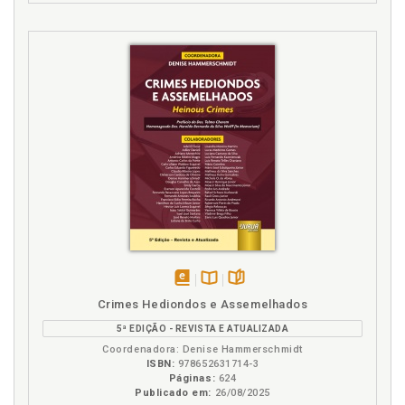
disponível
Disponível
páginas
Crimes Hediondos e Assemelhados
em
na
5ª EDIÇÃO - REVISTA E ATUALIZADA
eBook
B.V.
Coordenadora: Denise Hammerschmidt
ISBN:
978652631714-3
Páginas:
624
Publicado em:
26/08/2025