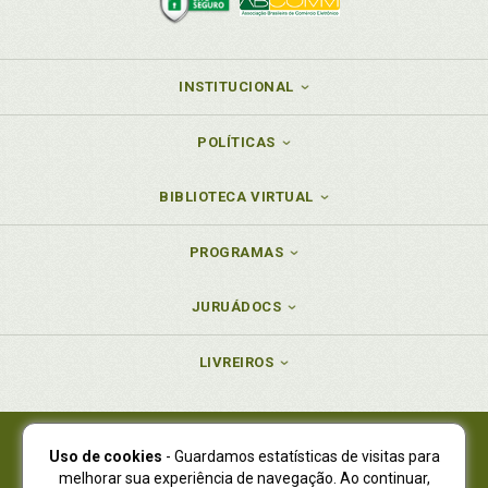
INSTITUCIONAL
POLÍTICAS
BIBLIOTECA VIRTUAL
PROGRAMAS
JURUÁDOCS
LIVREIROS
Uso de cookies
- Guardamos estatísticas de visitas para
Juruá Editora Ltda., CNPJ 77.535.508/0001-19
melhorar sua experiência de navegação. Ao continuar,
Juruá Informática Ltda., CNPJ 01.701.561/0001-80