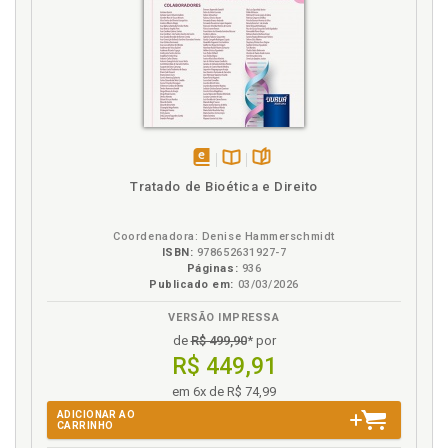
disponível
Disponível
páginas
Tratado de Bioética e Direito
em
na
eBook
B.V.
Coordenadora: Denise Hammerschmidt
ISBN:
978652631927-7
Páginas:
936
Publicado em:
03/03/2026
VERSÃO IMPRESSA
de
R$ 499,90
* por
R$ 449,91
em 6x de R$ 74,99
ADICIONAR AO
CARRINHO