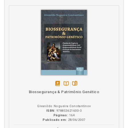
disponível
Disponível
páginas
Biossegurança & Patrimônio Genético
em
na
eBook
B.V.
Givanildo Nogueira Constantinov
ISBN:
978853621600-3
Páginas:
164
Publicado em:
28/06/2007