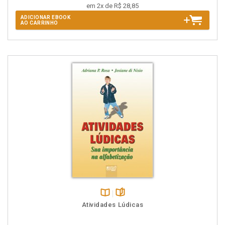
em 2x de R$ 28,85
ADICIONAR EBOOK
AO CARRINHO
Disponível
páginas
Atividades Lúdicas
na
B.V.