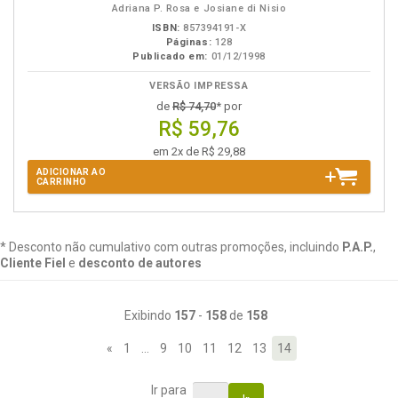
Adriana P. Rosa e Josiane di Nisio
ISBN:
857394191-X
Páginas:
128
Publicado em:
01/12/1998
VERSÃO IMPRESSA
de
R$ 74,70
* por
R$ 59,76
em 2x de R$ 29,88
ADICIONAR AO
CARRINHO
* Desconto não cumulativo com outras promoções, incluindo
P.A.P.
,
Cliente Fiel
e
desconto de autores
Exibindo
157
-
158
de
158
«
1
…
9
10
11
12
13
14
Ir para