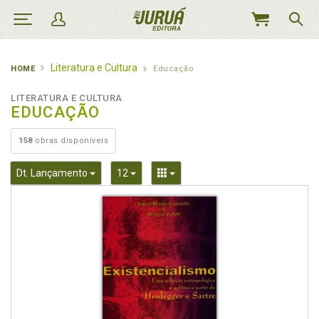
MEU
CARRINHO
Literatura e Cultura
HOME
Educação
LITERATURA E CULTURA
EDUCAÇÃO
158
obras disponíveis
Toggle Dropdown
Toggle Dropdown
Toggle Dropdown
Dt. Lançamento
12