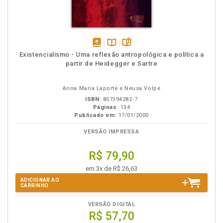
disponível
Disponível
páginas
Existencialismo - Uma reflexão antropológica e política a
em
na
partir de Heidegger e Sartre
eBook
B.V.
Anna Maria Laporte e Neusa Volpe
ISBN:
857394282-7
Páginas:
134
Publicado em:
17/01/2000
VERSÃO IMPRESSA
R$ 79,90
em 3x de R$ 26,63
ADICIONAR AO
CARRINHO
VERSÃO DIGITAL
R$ 57,70