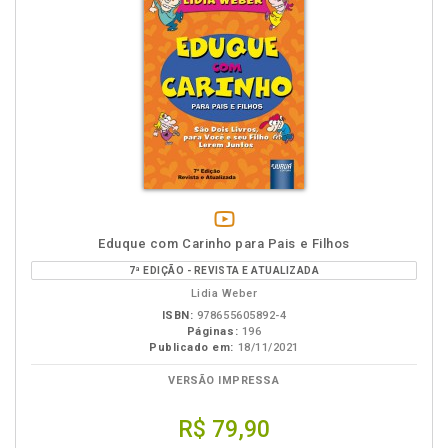
vídeo
Eduque com Carinho para Pais e Filhos
da
7ª EDIÇÃO - REVISTA E ATUALIZADA
obra
Lidia Weber
ISBN:
978655605892-4
Páginas:
196
Publicado em:
18/11/2021
VERSÃO IMPRESSA
R$ 79,90