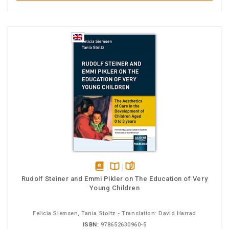
disponível
Disponível
páginas
Rudolf Steiner and Emmi Pikler on The Education of Very
em
na
Young Children
eBook
B.V.
Felicia Siemsen, Tania Stoltz - Translation: David Harrad
ISBN:
978652630960-5