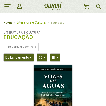
MEU
CARRINHO
Literatura e Cultura
HOME
Educação
LITERATURA E CULTURA
EDUCAÇÃO
158
obras disponíveis
Toggle Dropdown
Toggle Dropdown
Toggle Dropdown
Dt. Lançamento
36