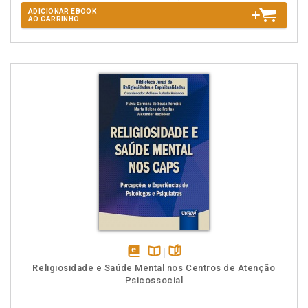
ADICIONAR EBOOK
AO CARRINHO
disponível
Disponível
páginas
Religiosidade e Saúde Mental nos Centros de Atenção
em
na
Psicossocial
eBook
B.V.