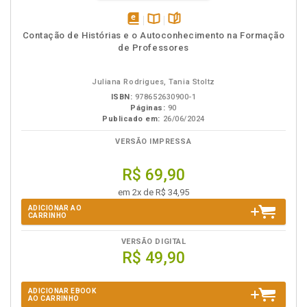
disponível
Disponível
páginas
Contação de Histórias e o Autoconhecimento na Formação
em
na
de Professores
eBook
B.V.
Juliana Rodrigues, Tania Stoltz
ISBN:
978652630900-1
Páginas:
90
Publicado em:
26/06/2024
VERSÃO IMPRESSA
R$ 69,90
em 2x de R$ 34,95
ADICIONAR AO
CARRINHO
VERSÃO DIGITAL
R$ 49,90
ADICIONAR EBOOK
AO CARRINHO