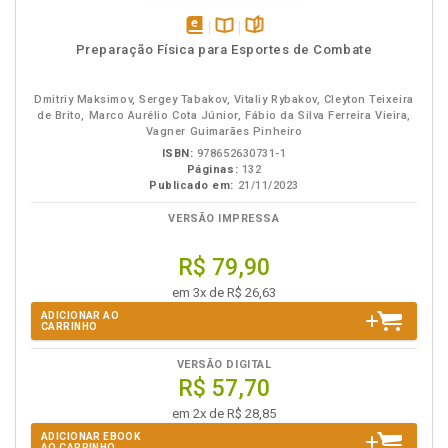
disponível
Disponível
páginas
Preparação Física para Esportes de Combate
em
na
eBook
B.V.
Dmitriy Maksimov, Sergey Tabakov, Vitaliy Rybakov, Cleyton Teixeira
de Brito, Marco Aurélio Cota Júnior, Fábio da Silva Ferreira Vieira,
Vagner Guimarães Pinheiro
ISBN:
978652630731-1
Páginas:
132
Publicado em:
21/11/2023
VERSÃO IMPRESSA
R$ 79,90
em 3x de R$ 26,63
ADICIONAR AO
CARRINHO
VERSÃO DIGITAL
R$ 57,70
em 2x de R$ 28,85
ADICIONAR EBOOK
AO CARRINHO