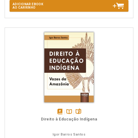
ADICIONAR EBOOK
AO CARRINHO
disponível
Disponível
páginas
Direito à Educação Indígena
em
na
eBook
B.V.
Igor Barros Santos