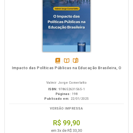
disponível
Disponível
páginas
Impacto das Políticas Públicas na Educação Brasileira, O
em
na
eBook
B.V.
Valmir Jorge Comerlatto
ISBN:
978652631565-1
Páginas:
198
Publicado em:
22/01/2025
VERSÃO IMPRESSA
R$ 99,90
em 3x de R$ 33,30