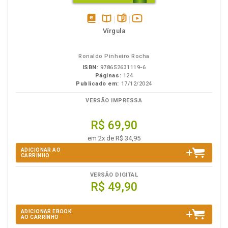
disponível
Disponível
páginas
vídeo
Vírgula
em
na
da
eBook
B.V.
obra
Ronaldo Pinheiro Rocha
ISBN:
978652631119-6
Páginas:
124
Publicado em:
17/12/2024
VERSÃO IMPRESSA
R$ 69,90
em 2x de R$ 34,95
ADICIONAR AO
CARRINHO
VERSÃO DIGITAL
R$ 49,90
ADICIONAR EBOOK
AO CARRINHO