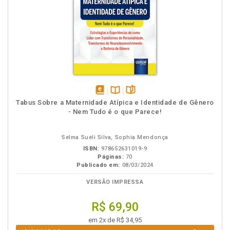
disponível
Disponível
páginas
Tabus Sobre a Maternidade Atípica e Identidade de Gênero
em
na
- Nem Tudo é o que Parece!
eBook
B.V.
Selma Sueli Silva, Sophia Mendonça
ISBN:
978652631019-9
Páginas:
70
Publicado em:
08/03/2024
VERSÃO IMPRESSA
R$ 69,90
em 2x de R$ 34,95