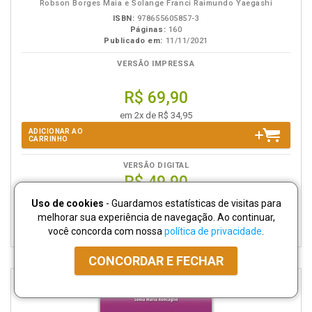
Robson Borges Maia e Solange Franci Raimundo Yaegashi
ISBN:
978655605857-3
Páginas:
160
Publicado em:
11/11/2021
VERSÃO IMPRESSA
R$ 69,90
em 2x de R$ 34,95
ADICIONAR AO
CARRINHO
VERSÃO DIGITAL
R$ 49,90
Uso de cookies
- Guardamos estatísticas de visitas para
ADICIONAR EBOOK
melhorar sua experiência de navegação. Ao continuar,
AO CARRINHO
você concorda com nossa
política de privacidade
.
CONCORDAR E FECHAR