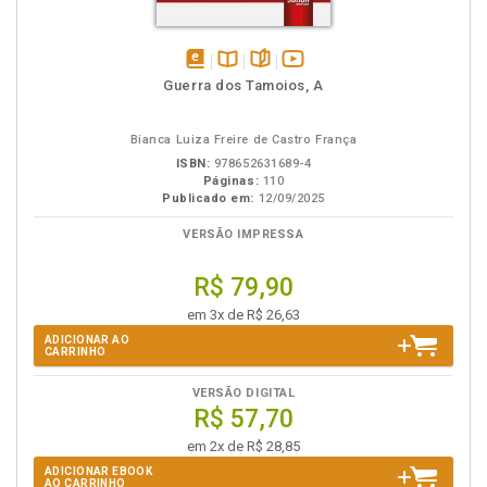
disponível
Disponível
páginas
vídeo
Guerra dos Tamoios, A
em
na
da
eBook
B.V.
obra
Bianca Luiza Freire de Castro França
ISBN:
978652631689-4
Páginas:
110
Publicado em:
12/09/2025
VERSÃO IMPRESSA
R$ 79,90
em 3x de R$ 26,63
ADICIONAR AO
CARRINHO
VERSÃO DIGITAL
R$ 57,70
em 2x de R$ 28,85
ADICIONAR EBOOK
AO CARRINHO