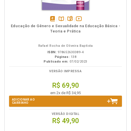
disponível
Disponível
páginas
vídeo
Educação de Gênero e Sexualidade na Educação Básica -
em
na
da
Teoria e Prática
eBook
B.V.
obra
Rafael Rocha de Oliveira Baptista
ISBN:
978652630389-4
Páginas:
138
Publicado em:
07/02/2023
VERSÃO IMPRESSA
R$ 69,90
em 2x de R$ 34,95
ADICIONAR AO
CARRINHO
VERSÃO DIGITAL
R$ 49,90