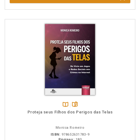
Disponível
páginas
Proteja seus Filhos dos Perigos das Telas
na
B.V.
Monica Romeiro
ISBN:
978652631783-9
Páginas:
180