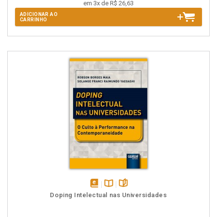
em 3x de R$ 26,63
ADICIONAR AO
CARRINHO
disponível
Disponível
páginas
Doping Intelectual nas Universidades
em
na
eBook
B.V.