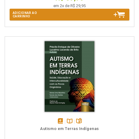
em 2x de R$ 29,95
ADICIONAR AO
CARRINHO
disponível
Disponível
páginas
Autismo em Terras Indígenas
em
na