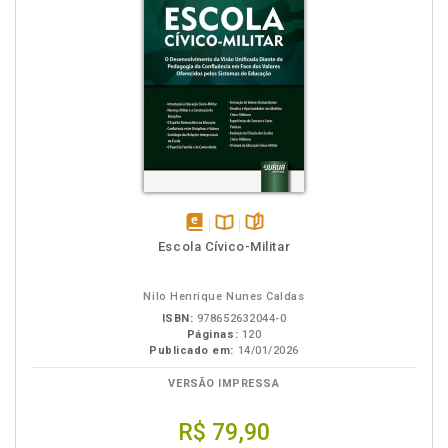
disponível
Disponível
páginas
Escola Cívico-Militar
em
na
eBook
B.V.
Nilo Henrique Nunes Caldas
ISBN:
978652632044-0
Páginas:
120
Publicado em:
14/01/2026
VERSÃO IMPRESSA
R$ 79,90