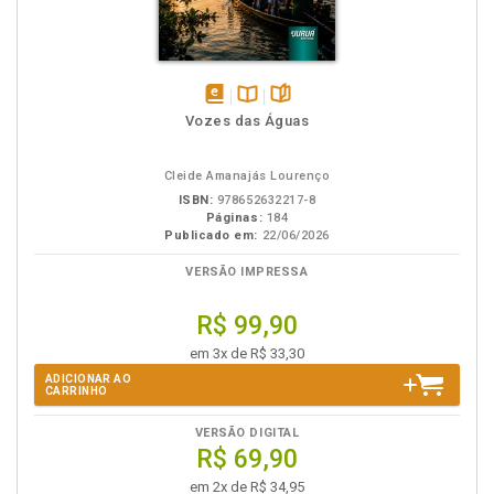
disponível
Disponível
páginas
Vozes das Águas
em
na
eBook
B.V.
Cleide Amanajás Lourenço
ISBN:
978652632217-8
Páginas:
184
Publicado em:
22/06/2026
VERSÃO IMPRESSA
R$ 99,90
em 3x de R$ 33,30
ADICIONAR AO
CARRINHO
VERSÃO DIGITAL
R$ 69,90
em 2x de R$ 34,95