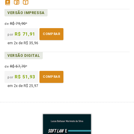
disponível
páginas
Disponível
VERSÃO IMPRESSA
em
na
eBook
B.V.
R$ 79,90
de
*
R$ 71,91
COMPRAR
por
em 2x de R$ 35,96
VERSÃO DIGITAL
R$ 57,70
de
*
R$ 51,93
COMPRAR
por
em 2x de R$ 25,97