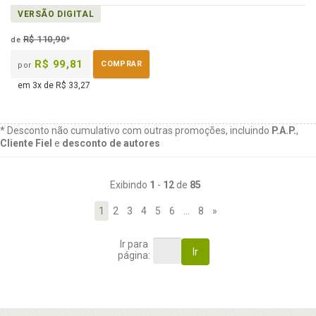
VERSÃO DIGITAL
R$ 110,90
de
*
R$ 99,81
COMPRAR
por
em 3x de R$ 33,27
* Desconto não cumulativo com outras promoções, incluindo
P.A.P.
,
Cliente Fiel
e
desconto de autores
Exibindo
1
-
12
de
85
1
2
3
4
5
6
…
8
»
Ir para
Ir
página: