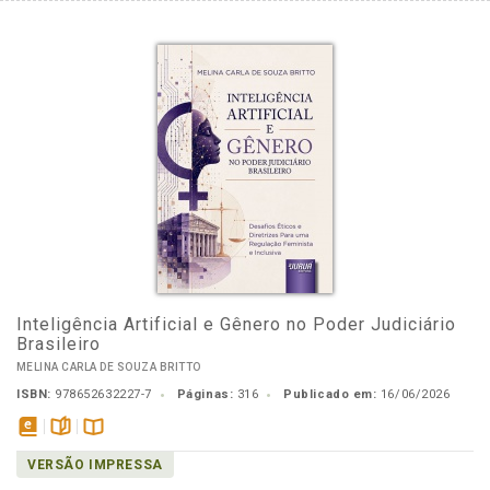
Inteligência Artificial e Gênero no Poder Judiciário
Brasileiro
MELINA CARLA DE SOUZA BRITTO
ISBN:
978652632227-7
Páginas:
316
Publicado em:
16/06/2026
disponível
páginas
Disponível
VERSÃO IMPRESSA
em
na