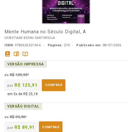
Mente Humana no Século Digital, A
CHRISTIANE BEDINI SANTORSULA
ISBN:
978652632154-6
Páginas:
270
Publicado em:
08/07/2026
disponível
páginas
Disponível
VERSÃO IMPRESSA
em
na
eBook
B.V.
R$ 139,90
de
*
R$ 125,91
COMPRAR
por
em 5x de R$ 25,18
VERSÃO DIGITAL
R$ 99,90
de
*
R$ 89,91
COMPRAR
por