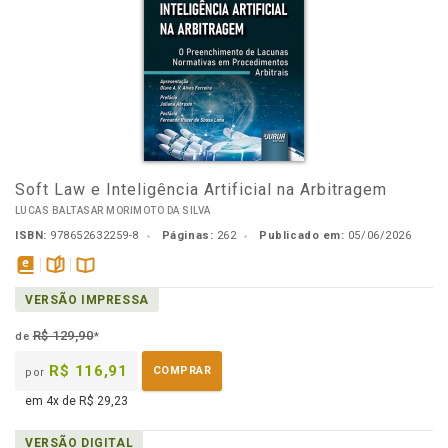
Soft Law e Inteligência Artificial na Arbitragem
LUCAS BALTASAR MORIMOTO DA SILVA
ISBN:
978652632259-8
Páginas:
262
Publicado em:
05/06/2026
disponível
páginas
Disponível
VERSÃO IMPRESSA
em
na
eBook
B.V.
R$ 129,90
de
*
R$ 116,91
COMPRAR
por
em 4x de R$ 29,23
VERSÃO DIGITAL