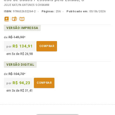
JULIE KATLYN ANTUNES SCHRAMM
ISBN:
978652632264-2
Páginas:
256
Publicado em:
03/06/2026
disponível
páginas
Disponível
VERSÃO IMPRESSA
em
na
eBook
B.V.
R$ 149,90
de
*
R$ 134,91
COMPRAR
por
em 5x de R$ 26,98
VERSÃO DIGITAL
R$ 104,70
de
*
R$ 94,23
COMPRAR
por
em 3x de R$ 31,41