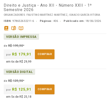
Direito e Justiça - Ano XII - Número XXII - 1º
Semestre 2026
ORGANIZADORES: FAUSTINO MARTÍNEZ-MARTÍNEZ, IGNACIO GARCÍA VITORIA
ISBN:
978652632211-6
Páginas:
406
Publicado em:
18/06/2026
disponível
páginas
Disponível
VERSÃO IMPRESSA
em
na
eBook
B.V.
R$ 199,90
de
*
R$ 179,91
COMPRAR
por
em 6x de R$ 29,99
VERSÃO DIGITAL
R$ 139,90
de
*
R$ 125,91
COMPRAR
por
em 5x de R$ 25,18