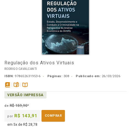
Regulação dos Ativos Virtuais
RODRIGO CAVALCANTI
ISBN:
978652631953-6
Páginas:
308
Publicado em:
26/03/2026
disponível
páginas
Disponível
VERSÃO IMPRESSA
em
na
eBook
B.V.
R$ 159,90
de
*
R$ 143,91
COMPRAR
por
em 5x de R$ 28,78