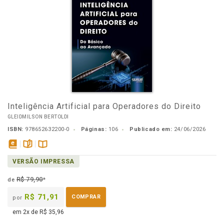
Inteligência Artificial para Operadores do Direito
GLEIDMILSON BERTOLDI
ISBN:
978652632200-0
Páginas:
106
Publicado em:
24/06/2026
disponível
páginas
Disponível
VERSÃO IMPRESSA
em
na
eBook
B.V.
R$ 79,90
de
*
R$ 71,91
COMPRAR
por
em 2x de R$ 35,96