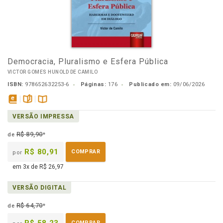
Democracia, Pluralismo e Esfera Pública
VICTOR GOMES HUNOLD DE CAMILO
ISBN:
978652632253-6
Páginas:
176
Publicado em:
09/06/2026
disponível
páginas
Disponível
VERSÃO IMPRESSA
em
na
eBook
B.V.
R$ 89,90
de
*
R$ 80,91
COMPRAR
por
em 3x de R$ 26,97
VERSÃO DIGITAL
R$ 64,70
de
*
COMPRAR