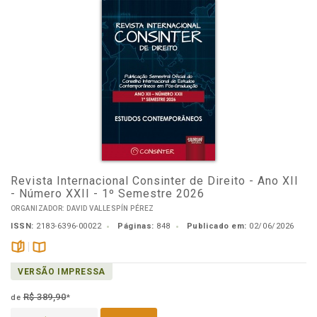
Revista Internacional Consinter de Direito - Ano XII
- Número XXII - 1º Semestre 2026
ORGANIZADOR: DAVID VALLESPÍN PÉREZ
ISSN:
2183-6396-00022
Páginas:
848
Publicado em:
02/06/2026
páginas
Disponível
VERSÃO IMPRESSA
na
B.V.
R$ 389,90
de
*