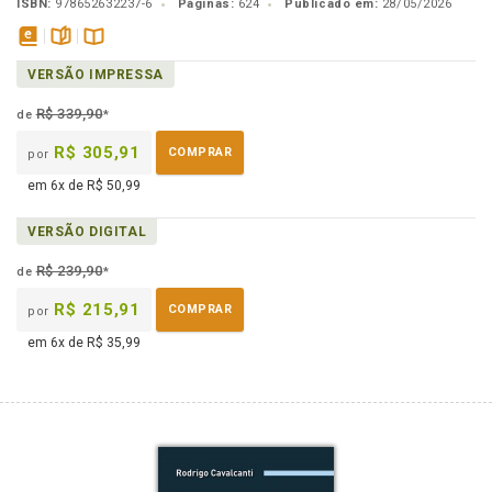
ISBN:
978652632237-6
Páginas:
624
Publicado em:
28/05/2026
disponível
páginas
Disponível
VERSÃO IMPRESSA
em
na
eBook
B.V.
R$ 339,90
de
*
R$ 305,91
COMPRAR
por
em 6x de R$ 50,99
VERSÃO DIGITAL
R$ 239,90
de
*
R$ 215,91
COMPRAR
por
em 6x de R$ 35,99