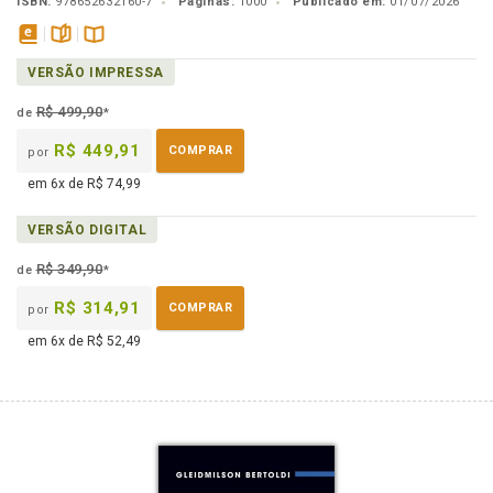
ISBN:
978652632160-7
Páginas:
1000
Publicado em:
01/07/2026
disponível
páginas
Disponível
VERSÃO IMPRESSA
em
na
eBook
B.V.
R$ 499,90
de
*
R$ 449,91
COMPRAR
por
em 6x de R$ 74,99
VERSÃO DIGITAL
R$ 349,90
de
*
R$ 314,91
COMPRAR
por
em 6x de R$ 52,49