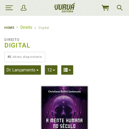
MEU
CARRINHO
Direito
HOME
Digital
DIREITO
DIGITAL
85
obras disponíveis
Toggle Dropdown
Toggle Dropdown
Toggle Dropdown
Dt. Lançamento
12