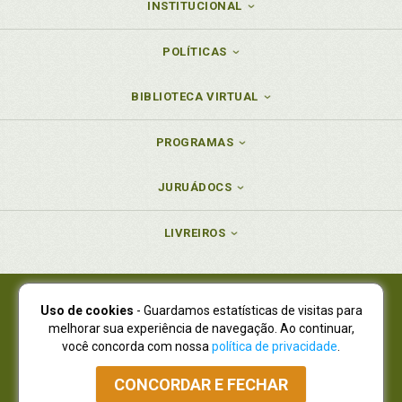
INSTITUCIONAL
POLÍTICAS
BIBLIOTECA VIRTUAL
PROGRAMAS
JURUÁDOCS
LIVREIROS
Uso de cookies
- Guardamos estatísticas de visitas para
Juruá Editora Ltda., CNPJ 77.535.508/0001-19
melhorar sua experiência de navegação. Ao continuar,
Juruá Informática Ltda., CNPJ 01.701.561/0001-80
você concorda com nossa
política de privacidade
.
NOVO ENDEREÇO:
R. Flávio Dallegrave, 7665, São Lourenço |
Curitiba - Paraná - CEP 82210-310
CONCORDAR E FECHAR
Atendimento: (41) 4009-3900
|
Vendas Atacado: (41) 4009-3939
|