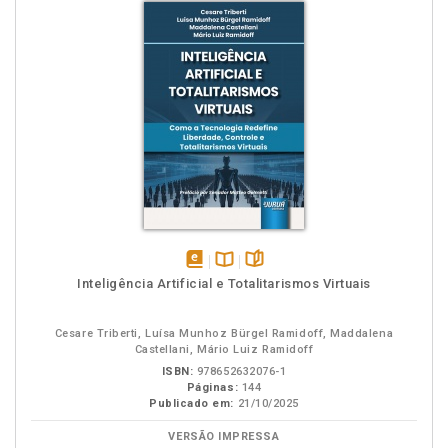
disponível
Disponível
páginas
Inteligência Artificial e Totalitarismos Virtuais
em
na
eBook
B.V.
Cesare Triberti, Luísa Munhoz Bürgel Ramidoff, Maddalena
Castellani, Mário Luiz Ramidoff
ISBN:
978652632076-1
Páginas:
144
Publicado em:
21/10/2025
VERSÃO IMPRESSA