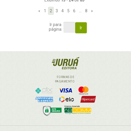
Exibindo
13
-
24
de
85
«
1
2
3
4
5
6
…
8
»
Ir para
Ir
página:
FORMAS DE
PAGAMENTO