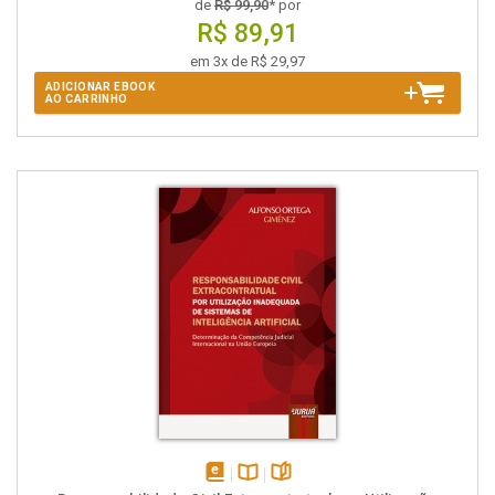
de
R$ 99,90
* por
R$ 89,91
em 3x de R$ 29,97
ADICIONAR EBOOK
AO CARRINHO
disponível
Disponível
páginas