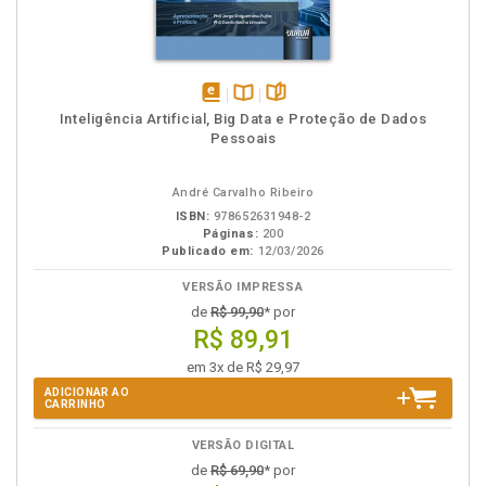
disponível
Disponível
páginas
Inteligência Artificial, Big Data e Proteção de Dados
em
na
Pessoais
eBook
B.V.
André Carvalho Ribeiro
ISBN:
978652631948-2
Páginas:
200
Publicado em:
12/03/2026
VERSÃO IMPRESSA
de
R$ 99,90
* por
R$ 89,91
em 3x de R$ 29,97
ADICIONAR AO
CARRINHO
VERSÃO DIGITAL
de
R$ 69,90
* por