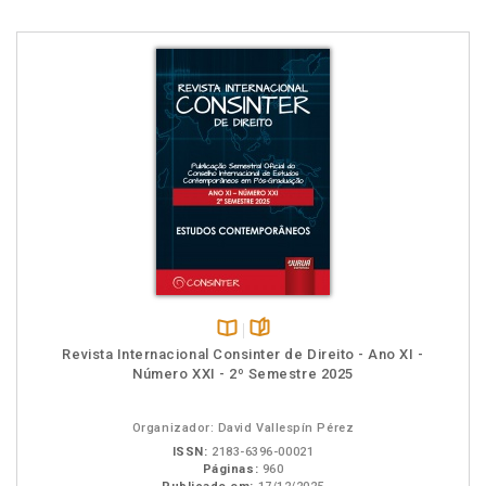
Disponível
páginas
Revista Internacional Consinter de Direito - Ano XI -
na
Número XXI - 2º Semestre 2025
B.V.
Organizador: David Vallespín Pérez
ISSN:
2183-6396-00021
Páginas:
960