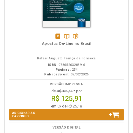
disponível
Disponível
páginas
Apostas On-Line no Brasil
em
na
eBook
B.V.
Rafael Augusto França da Fonseca
ISBN:
978652632039-6
Páginas:
254
Publicado em:
09/02/2026
VERSÃO IMPRESSA
de
R$ 139,90
* por
R$ 125,91
em 5x de R$ 25,18
ADICIONAR AO
CARRINHO
VERSÃO DIGITAL