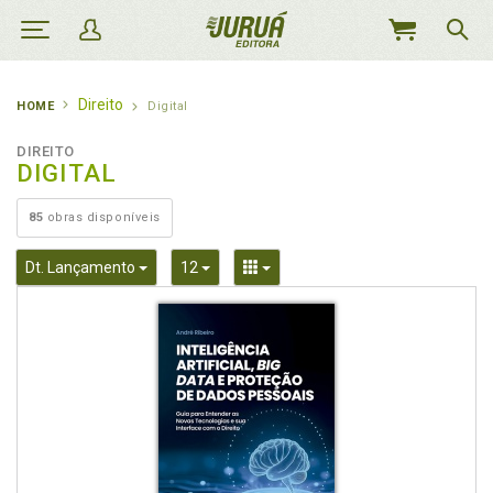
MEU
CARRINHO
Direito
HOME
Digital
DIREITO
DIGITAL
85
obras disponíveis
Toggle Dropdown
Toggle Dropdown
Toggle Dropdown
Dt. Lançamento
12