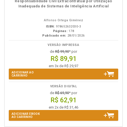
Responsabilidade Civil Extracontratual por Utilização
em
na
Inadequada de Sistemas de Inteligência Artificial
eBook
B.V.
Alfonso Ortega Giménez
ISBN:
978652632030-3
Páginas:
178
Publicado em:
28/01/2026
VERSÃO IMPRESSA
de
R$ 99,90
* por
R$ 89,91
em 3x de R$ 29,97
ADICIONAR AO
CARRINHO
VERSÃO DIGITAL
de
R$ 69,90
* por
R$ 62,91
em 2x de R$ 31,46
ADICIONAR EBOOK
AO CARRINHO