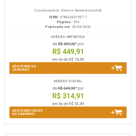
em
na
eBook
B.V.
Coordenadora: Denise Hammerschmidt
ISBN:
978652631927-7
Páginas:
936
Publicado em:
03/03/2026
VERSÃO IMPRESSA
de
R$ 499,90
* por
R$ 449,91
em 6x de R$ 74,99
ADICIONAR AO
CARRINHO
VERSÃO DIGITAL
de
R$ 349,90
* por
R$ 314,91
em 6x de R$ 52,49
ADICIONAR EBOOK
AO CARRINHO