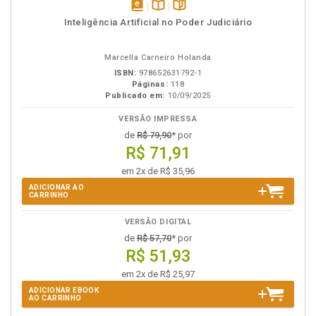
disponível
Disponível
páginas
Inteligência Artificial no Poder Judiciário
em
na
eBook
B.V.
Marcella Carneiro Holanda
ISBN:
978652631792-1
Páginas:
118
Publicado em:
10/09/2025
VERSÃO IMPRESSA
de
R$ 79,90
* por
R$ 71,91
em 2x de R$ 35,96
ADICIONAR AO
CARRINHO
VERSÃO DIGITAL
de
R$ 57,70
* por
R$ 51,93
em 2x de R$ 25,97
ADICIONAR EBOOK
AO CARRINHO