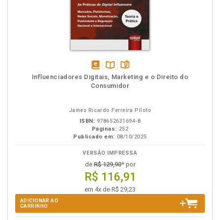
disponível
Disponível
páginas
Influenciadores Digitais, Marketing e o Direito do
em
na
Consumidor
eBook
B.V.
James Ricardo Ferreira Piloto
ISBN:
978652631694-8
Páginas:
252
Publicado em:
08/10/2025
VERSÃO IMPRESSA
de
R$ 129,90
* por
R$ 116,91
em 4x de R$ 29,23
ADICIONAR AO
CARRINHO