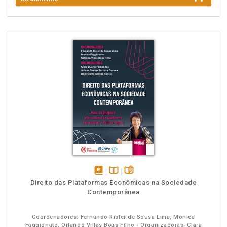
disponível
Disponível
páginas
Direito das Plataformas Econômicas na Sociedade
em
na
Contemporânea
eBook
B.V.
Coordenadores: Fernando Rister de Sousa Lima, Monica
Faggionato, Orlando Villas Bôas Filho - Organizadoras: Clara