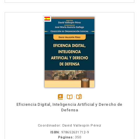
disponível
Disponível
páginas
Eficiencia Digital, Inteligencia Artificial y Derecho de
em
na
Defensa
eBook
B.V.
Coordinador: David Vallespín Pérez
ISBN:
978652631712-9
Páginas:
350