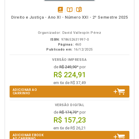
disponível
Disponível
páginas
Direito e Justiça - Ano XI - Número XXI - 2º Semestre 2025
em
na
eBook
B.V.
Organizador: David Vallespín Pérez
ISBN:
978652631997-0
Páginas:
460
Publicado em:
16/12/2025
VERSÃO IMPRESSA
de
R$ 249,90
* por
R$ 224,91
em 6x de R$ 37,49
ADICIONAR AO
CARRINHO
VERSÃO DIGITAL
de
R$ 174,70
* por
R$ 157,23
em 6x de R$ 26,21
ADICIONAR EBOOK
AO CARRINHO