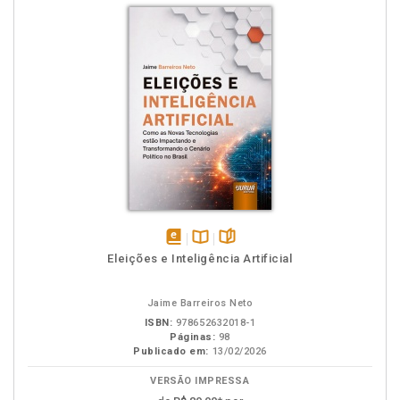
disponível
Disponível
páginas
Eleições e Inteligência Artificial
em
na
eBook
B.V.
Jaime Barreiros Neto
ISBN:
978652632018-1
Páginas:
98
Publicado em:
13/02/2026
VERSÃO IMPRESSA