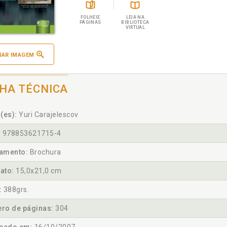
FOLHEIE
LEIA NA
PÁGINAS
BIBLIOTECA
VIRTUAL
IAR IMAGEM
CHA TÉCNICA
(es):
Yuri Carajelescov
:
978853621715-4
amento:
Brochura
ato:
15,0x21,0 cm
:
388grs.
ro de páginas:
304