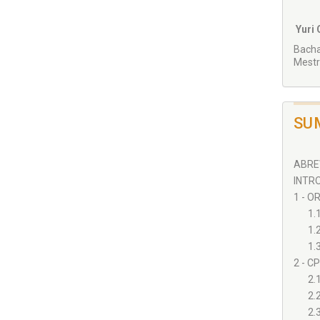
Yuri 
Bacha
Mestr
SU
ABREV
INTRO
1 - O
1.
1.
1.3
2 - C
2.
2.
2.