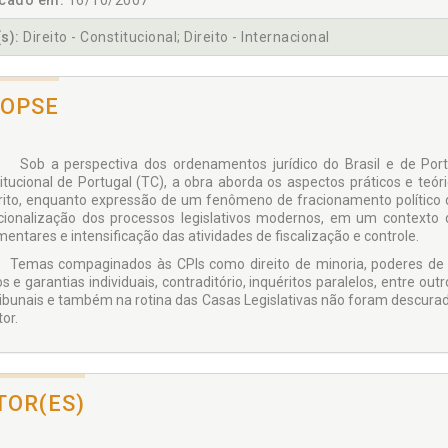
icado em:
16/10/2007
s):
Direito - Constitucional; Direito - Internacional
NOPSE
 perspectiva dos ordenamentos jurídico do Brasil e de Portugal
itucional de Portugal (TC), a obra aborda os aspectos práticos e te
rito, enquanto expressão de um fenômeno de fracionamento político
cionalização dos processos legislativos modernos, em um contexto 
entares e intensificação das atividades de fiscalização e controle.
 compaginados às CPIs como direito de minoria, poderes de inve
tos e garantias individuais, contraditório, inquéritos paralelos, entre 
ribunais e também na rotina das Casas Legislativas não foram descura
or.
TOR(ES)