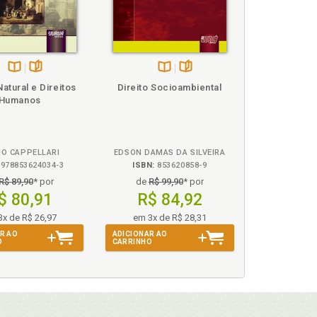
Disponível
páginas
Disponível
páginas
Natural e Direitos
Direito Socioambiental
na
na
Humanos
B.V.
B.V.
IO CAPPELLARI
EDSON DAMAS DA SILVEIRA
978853624034-3
ISBN:
853620858-9
R$ 89,90
* por
de
R$ 99,90
* por
$ 80,91
R$ 84,92
3x de R$ 26,97
em 3x de R$ 28,31
R AO
ADICIONAR AO
O
CARRINHO
72
o, p. 93
p. 71