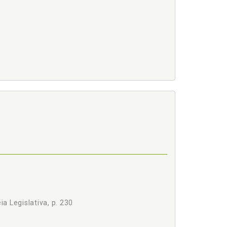
do Parlamento, p. 111
a Legislativa, p. 230
. 123