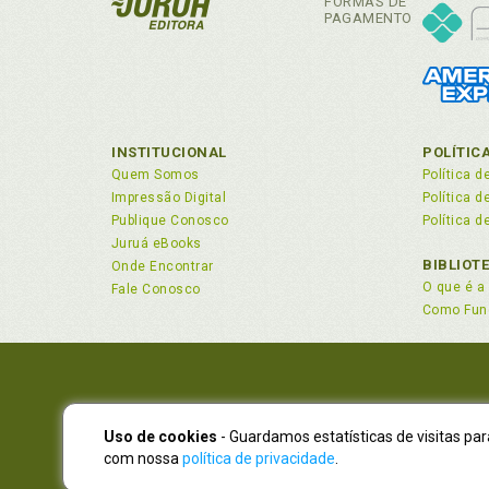
FORMAS DE
ANEXO
PAGAMENTO
Com
50 P
Com
MODE
Com
MODE
Com
Com
INSTITUCIONAL
POLÍTIC
Com
Quem Somos
Política d
Com
Impressão Digital
Política 
Co
Publique Conosco
Política d
Bra
Juruá eBooks
Com
BIBLIOT
Onde Encontrar
O que é a 
Com
Fale Conosco
Como Fun
Con
Con
Con
Con
Con
Uso de cookies
- Guardamos estatísticas de visitas pa
NOVO EN
Con
com nossa
política de privacidade
.
Atendimen