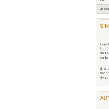
Publ
Área(
SI
Sob a
Const
Inqué
da ra
parlam
Temas
direi
nos t
do aut
AU