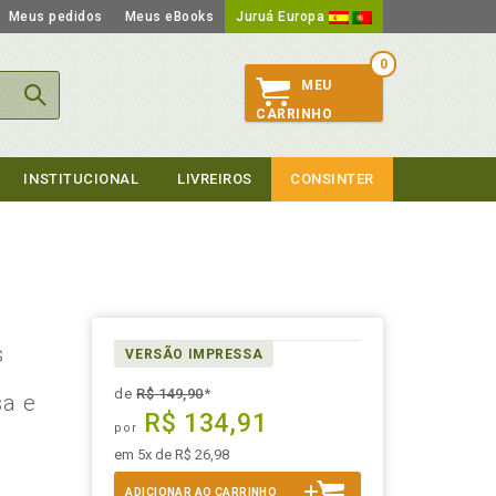
Meus pedidos
Meus eBooks
Juruá Europa
0
MEU
CARRINHO
INSTITUCIONAL
LIVREIROS
CONSINTER
s
VERSÃO IMPRESSA
de
R$ 149,90
*
sa e
R$ 134,91
por
em 5x de R$ 26,98
ADICIONAR AO CARRINHO