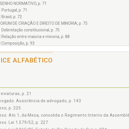
ESENHO NORMATIVO, p. 71
1 Portugal, p. 71
 Brasil, p. 72
UORUM DE CRIAÇÃO E DIREITO DE MINORIA, p. 75
1 Delimitação constitucional, p. 75
2 Relação entre maioria e minoria, p. 88
3 Composição, p. 93
4 Direito de minoria e racionalização dos trabalhos parlamentares, p. 94
5 Criação pela maioria, p. 100
DICE ALFABÉTICO
6 Móvel de criação, p. 101
BJETO DE INVESTIGAÇÃO, p. 105
1 Fato certo, p. 105
2 Objeto de investigação e direito de minoria, p. 110
3 Objeto de investigação: matéria de interesse público da competência 
eviaturas, p. 21
4 CPI e negócios privados, p. 114
ogado. Assistência de advogado, p. 143
5 Inquéritos paralelos, p. 116
xo, p. 225
RAZO DETERMINADO, p. 121
xo. Ato 1, da Mesa, consolida o Regimento Interno da Assembléi
1 Generalidades, p. 121
xo. Lei 1.579/52, p. 227
2 Requerimentos não apreciados na legislatura em que apresentados, p