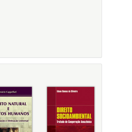
lativa. Anexo, p. 230
is, p. 127
146
72