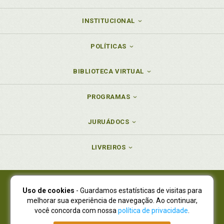
Temporário. Leis excepcionais e leis temporárias, p.
307
INSTITUCIONAL
Teoria da norma jurídico-penal (I), p. 227
Teoria geral da norma jurídico-penal, p. 229
POLÍTICAS
Tipo e norma no Direito Penal, p. 249
BIBLIOTECA VIRTUAL
PROGRAMAS
JURUÁDOCS
LIVREIROS
Uso de cookies
- Guardamos estatísticas de visitas para
Juruá Editora Ltda., CNPJ 77.535.508/0001-19
melhorar sua experiência de navegação. Ao continuar,
Juruá Informática Ltda., CNPJ 01.701.561/0001-80
você concorda com nossa
política de privacidade
.
NOVO ENDEREÇO:
R. Flávio Dallegrave, 7665, São Lourenço |
Curitiba - Paraná - CEP 82210-310