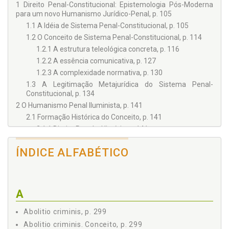
1 Direito Penal-Constitucional: Epistemologia Pós-Moderna
para um novo Humanismo Jurídico-Penal, p. 105
1.1 A Idéia de Sistema Penal-Constitucional, p. 105
1.2 O Conceito de Sistema Penal-Constitucional, p. 114
1.2.1 A estrutura teleológica concreta, p. 116
1.2.2 A essência comunicativa, p. 127
1.2.3 A complexidade normativa, p. 130
1.3 A Legitimação Metajurídica do Sistema Penal-
Constitucional, p. 134
2 O Humanismo Penal Iluminista, p. 141
2.1 Formação Histórica do Conceito, p. 141
2.1.1 Direito Penal e História, p. 141
2.1.2 Origens do Humanismo Iluminista, p. 148
ÍNDICE ALFABÉTICO
2.2 O Homem-Médio, p. 154
2.3 O Fetichismo Jurídico-Penal, p. 160
2.3.1 Uma Questão Metodológica: o humanismo
lógico-formal, p. 160
A
2.3.2 Uma Ontologia do Pré-jurídico Penal, p. 168
2.3.3 O Penalismo Moralista, p. 187
Abolitio criminis, p. 299
3 Possui o Direito Penal uma Função Ética?, p. 209
Abolitio criminis. Conceito, p. 299