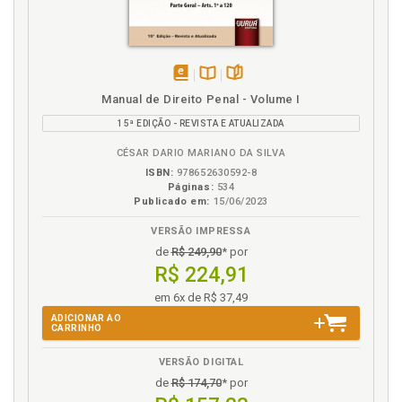
lógico-formal, p. 160
Humanismo iluminista. Origens, p. 148
Humanismo jurídico-penal. Direito Penal-
Constitucional: epistemologia pós moderna para um
novo humanismo jurídico-penal, p. 105
disponível
Disponível
páginas
Manual de Direito Penal - Volume I
Humanismo penal iluminista, p. 141
em
na
15ª EDIÇÃO - REVISTA E ATUALIZADA
eBook
B.V.
Humanismo penal iluminista. Formação histórica do
conceito, p. 141
CÉSAR DARIO MARIANO DA SILVA
ISBN:
978652630592-8
I
Páginas:
534
Publicado em:
15/06/2023
Idéia de sistema penal-constitucional, p. 105
VERSÃO IMPRESSA
Iluminismo. Humanismo penal iluminista, p. 141
de
R$ 249,90
* por
Introdução: da distinção entre método e técnica, p.
R$ 224,91
13
em 6x de R$ 37,49
Irretroatividade da lei penal, p. 289
ADICIONAR AO
CARRINHO
J
VERSÃO DIGITAL
Jurídico-penal. Conceito, p. 229
de
R$ 174,70
* por