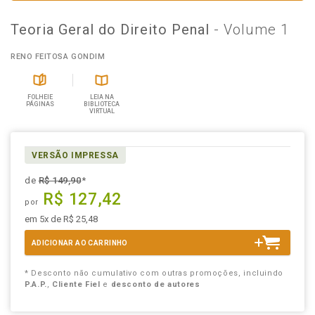
Teoria Geral do Direito Penal
- Volume 1
RENO FEITOSA GONDIM
FOLHEIE
LEIA NA
PÁGINAS
BIBLIOTECA
VIRTUAL
VERSÃO IMPRESSA
de
R$ 149,90
*
R$ 127,42
por
em 5x de R$ 25,48
ADICIONAR AO CARRINHO
* Desconto não cumulativo com outras promoções, incluindo
P.A.P.
,
Cliente Fiel
e
desconto de autores