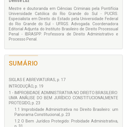
Denise Luz
teórico e acadêmico como para profissionais que lidam com
a aplicação prática da Lei 8.429/92, já que ele oferece
Mestre e doutoranda em Ciências Criminais pela Pontifícia
parâmetros objetivos de interpretação e aplicação do Direito.
Universidade Católica do Rio Grande do Sul - PUCRS.
Especialista em Direito do Estado pela Universidade Federal
O livro destina-se a todos os profissionais do Direito que
do Rio Grande do Sul - UFRGS. Advogada. Coordenadora
atuem com o tema improbidade administrativa, sobretudo
Editorial Adjunta do Instituto Brasileiro de Direito Processual
juízes, advogados, promotores de justiça e procuradores de
Penal - IBRASPP. Professora de Direito Administrativo e
órgãos públicos.
Processo Penal.
SUMÁRIO
SIGLAS E ABREVIATURAS, p. 17
INTRODUÇÃO, p. 19
1 - IMPROBIDADE ADMINISTRATIVA NO DIREITO BRASILEIRO:
UMA ANÁLISE DO BEM JURÍDICO CONSTITUCIONALMENTE
PROTEGIDO, p. 23
1.1 Improbidade Administrativa no Direito Brasileiro: um
Panorama Constitucional, p. 23
1.2 O Bem Jurídico Protegido: Probidade Administrativa,
p. 31