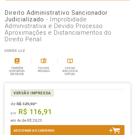
Direito Administrativo Sancionador
Judicializado
- Improbidade
Administrativa e Devido Processo
Aproximações e Distanciamentos do
Direito Penal
DENISE LUZ
TAMBÉM
FOLHEIE
LEIA NA
DISPONÍVEL
PÁGINAS
BIBLIOTECA
EM EBOOK
VIRTUAL
VERSÃO IMPRESSA
de
R$ 129,90
*
R$ 116,91
por
em 4x de R$ 29,23
ADICIONAR AO CARRINHO