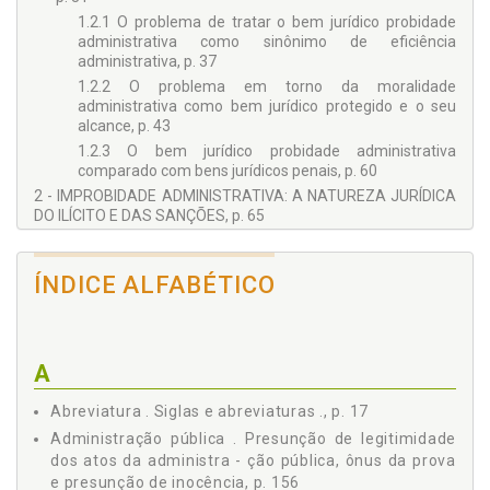
1.2.1 O problema de tratar o bem jurídico probidade
administrativa como sinônimo de eficiência
administrativa, p. 37
1.2.2 O problema em torno da moralidade
administrativa como bem jurídico protegido e o seu
alcance, p. 43
1.2.3 O bem jurídico probidade administrativa
comparado com bens jurídicos penais, p. 60
2 - IMPROBIDADE ADMINISTRATIVA: A NATUREZA JURÍDICA
DO ILÍCITO E DAS SANÇÕES, p. 65
2.1 As Sanções Aplicadas ao Ilícito de Improbidade Ad
ministrativa, p. 65
ÍNDICE ALFABÉTICO
2.1.1 A gravidade da pena de suspensão dos direitos
políticos em um Estado democrático, p. 71
2.1.2 O conteúdo dos direitos políticos, p. 73
2.1.3 O alcance da pena de suspensão dos direitos
A
políticos, p. 74
2.2 Sanções por Ato de Improbidade Administrativa e as
Abreviatura . Siglas e abreviaturas ., p. 17
Sanções Penais: Identidade e Diferença, p. 79
Administração pública . Presunção de legitimidade
2.2.1 A inadequação de partir do direito processual par
dos atos da administra - ção pública, ônus da prova
a explicar o direito material: o problema da
e presunção de inocência, p. 156
funcionalização do direito sancionador, p. 90