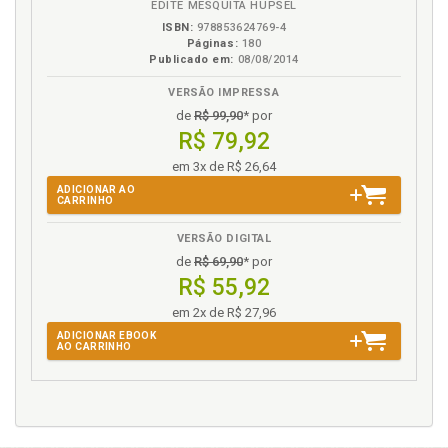
suspensão dos direitos políticos em um Estado
EDITE MESQUITA HUPSEL
democrático, p. 71
ISBN:
978853624769-4
Páginas:
180
Publicado em:
08/08/2014
F
VERSÃO IMPRESSA
Fertilizando o tratamento jurídico da improbidade
de
R$ 99,90
* por
administrativa a partir das lições estrangeiras e
R$ 79,92
internacionais ., p. 193
em 3x de R$ 26,64
G
ADICIONAR AO
CARRINHO
Garantia processual . Improbidade administrativa e
VERSÃO DIGITAL
as garantias processuais na jurisprudência do
de
R$ 69,90
* por
Superior Tribunal de Justiça:análises casuísticas, p.
R$ 55,92
146
Gravidade da pena de suspensão dos direitos polít
em 2x de R$ 27,96
icos em um Estado de - mocrático, p. 71
ADICIONAR EBOOK
AO CARRINHO
I
Identidade . Sanções por ato de improbidade admini
strativa e as sanções penais: identidade e diferença