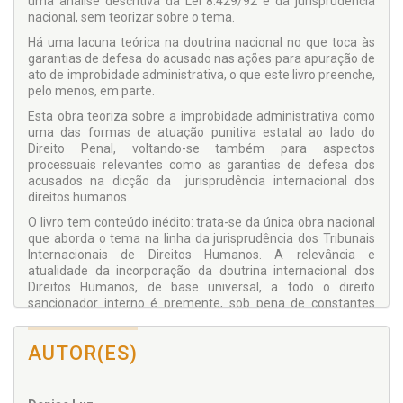
uma análise descritiva da Lei 8.429/92 e da jurisprudência
nacional, sem teorizar sobre o tema.
Há uma lacuna teórica na doutrina nacional no que toca às
garantias de defesa do acusado nas ações para apuração de
ato de improbidade administrativa, o que este livro preenche,
pelo menos, em parte.
Esta obra teoriza sobre a improbidade administrativa como
uma das formas de atuação punitiva estatal ao lado do
Direito Penal, voltando-se também para aspectos
processuais relevantes como as garantias de defesa dos
acusados na dicção da jurisprudência internacional dos
direitos humanos.
O livro tem conteúdo inédito: trata-se da única obra nacional
que aborda o tema na linha da jurisprudência dos Tribunais
Internacionais de Direitos Humanos. A relevância e
atualidade da incorporação da doutrina internacional dos
Direitos Humanos, de base universal, a todo o direito
sancionador interno é premente, sob pena de constantes
condenações do Brasil na Corte Interamericana por violação
de Direitos Humanos, inclusive os de natureza processual.
AUTOR(ES)
O trabalho oferece soluções para problemas práticos que,
real e concretamente, afetam o sistema jurídico e a vida
social, sendo relevante tanto para leitores de perfil mais