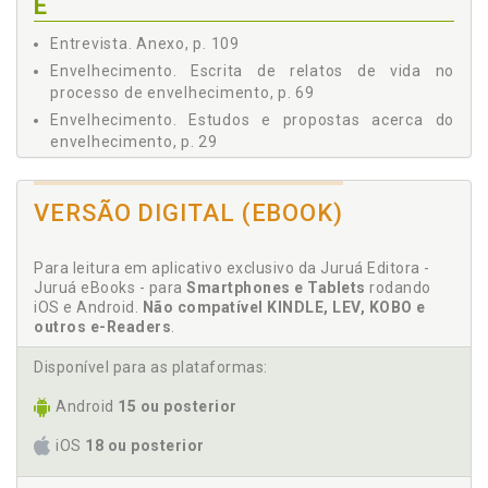
E
Entrevista. Anexo, p. 109
Envelhecimento. Escrita de relatos de vida no
processo de envelhecimento, p. 69
Envelhecimento. Estudos e propostas acerca do
envelhecimento, p. 29
Envelhecimento. Linguagem como trabalho
constitutivo do sujeito, p. 45
VERSÃO DIGITAL (EBOOK)
Escrita. História da escrita, p. 72
Escrita da história, p. 84
Para leitura em aplicativo exclusivo da Juruá Editora -
Escrita de relatos de vida no processo de
Juruá eBooks - para
Smartphones e Tablets
rodando
envelhecimento, p. 69
iOS e Android.
Não compatível KINDLE, LEV, KOBO e
Escrita na constituição do sujeito, p. 63
outros e-Readers
.
Estudos e propostas acerca do envelhecimento, p.
Disponível para as plataformas:
29
Experiência. Escrita de relatos de vida no processo
Android
15 ou posterior
de envelhecimento, p. 69
iOS
18 ou posterior
H