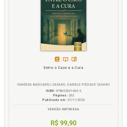
disponível
Disponível
páginas
Entre o Caos e a Cura
em
na
eBook
B.V.
VANESSA MASCARELI CASARO, DANIELE PIEDADE CASARO
ISBN:
978652631666-5
Páginas:
202
Publicado em:
07/11/2025
VERSÃO IMPRESSA
R$ 99,90