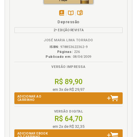
Longevidade. Estudos e propostas acerca do
envelhecimento, p. 29
disponível
Disponível
páginas
Depressão
P
em
na
2ª EDIÇÃO REVISTA
eBook
B.V.
Propostas e estudos acerca do envelhecimento, p.
JOSÉ MARIA LIMA TORRADO
29
ISBN:
978853622362-9
Páginas:
226
R
Publicado em:
08/04/2009
Referências, p. 105
VERSÃO IMPRESSA
Relatos de vida. Escrita de relatos de vida no
R$ 89,90
processo de envelhecimento, p. 69
em 3x de R$ 29,97
S
ADICIONAR AO
CARRINHO
Subjetividade. Linguagem como trabalho
constitutivo do sujeito, p. 45
VERSÃO DIGITAL
R$ 64,70
Sujeito. Escrita na constituição do sujeito, p. 63
em 2x de R$ 32,35
Sujeito. Linguagem como trabalho constitutivo do
sujeito, p. 45
ADICIONAR EBOOK
AO CARRINHO