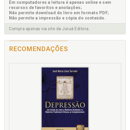
Em computadores a leitura é apenas online e sem
História. Escrita da história, p. 84
recursos de favoritos e anotações;
Não permite download do livro em formato PDF;
História da escrita, p. 72
Não permite a impressão e cópia do conteúdo.
I
Compra apenas via site da Juruá Editora.
Idoso. Escrita de relatos de vida no processo de
envelhecimento, p. 69
RECOMENDAÇÕES
Idoso. Estudos e propostas acerca do
envelhecimento, p. 29
Idoso. Linguagem como trabalho constitutivo do
sujeito, p. 45
Introdução, p. 23
L
Linguagem. Escrita da história, p. 84
Linguagem. Escrita na constituição do sujeito, p. 63
Linguagem. História da escrita, p. 72
Linguagem como trabalho constitutivo do sujeito, p.
45