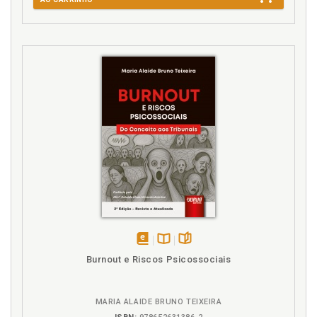
T
Trabalho constitutivo. Linguagem como trabalho
constitutivo do sujeito, p. 45
V
Vida. Escrita de relatos de vida no processo de
envelhecimento, p. 69
disponível
Disponível
páginas
Burnout e Riscos Psicossociais
em
na
eBook
B.V.
MARIA ALAIDE BRUNO TEIXEIRA