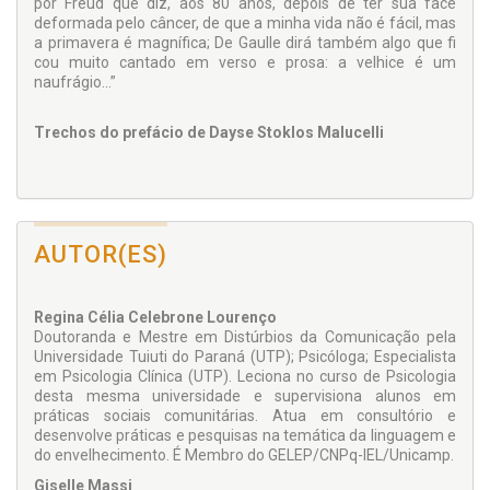
por Freud que diz, aos 80 anos, depois de ter sua face
deformada pelo câncer, de que a minha vida não é fácil, mas
a primavera é magnífica; De Gaulle dirá também algo que fi
cou muito cantado em verso e prosa: a velhice é um
naufrágio...”
Trechos do prefácio de Dayse Stoklos Malucelli
AUTOR(ES)
Regina Célia Celebrone Lourenço
Doutoranda e Mestre em Distúrbios da Comunicação pela
Universidade Tuiuti do Paraná (UTP); Psicóloga; Especialista
em Psicologia Clínica (UTP). Leciona no curso de Psicologia
desta mesma universidade e supervisiona alunos em
práticas sociais comunitárias. Atua em consultório e
desenvolve práticas e pesquisas na temática da linguagem e
do envelhecimento. É Membro do GELEP/CNPq-IEL/Unicamp.
Giselle Massi