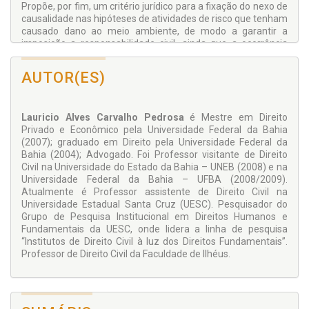
Propõe, por fim, um critério jurídico para a fixação do nexo de
causalidade nas hipóteses de atividades de risco que tenham
causado dano ao meio ambiente, de modo a garantir a
imposição a responsabilidade civil, ainda que a ocorrência
das tradicionais excludentes da responsabilidade tenha
contribuído para o dano. Procura demonstrar que o regime
AUTOR(ES)
proposto encontra fundamento na equidade e atende aos
princípios constitucionais da solidariedade social e da justiça
distributiva.
Lauricio Alves Carvalho Pedrosa
é Mestre em Direito
Esta obra apresenta novos critérios interpretativos para o
Privado e Econômico pela Universidade Federal da Bahia
instituto da responsabilidade civil, de interesse de todos
(2007); graduado em Direito pela Universidade Federal da
aqueles que se debruçam sobre o tema, bem como fornece
Bahia (2004); Advogado. Foi Professor visitante de Direito
um instrumental teórico que almeja ampliar a proteção ao
Civil na Universidade do Estado da Bahia – UNEB (2008) e na
meio ambiente, sendo indicado também para órgãos e
Universidade Federal da Bahia – UFBA (2008/2009).
entidades voltados para a defesa do meio ambiente, a
Atualmente é Professor assistente de Direito Civil na
exemplo de juízes, do Ministério Público e de ONGs.
Universidade Estadual Santa Cruz (UESC). Pesquisador do
Grupo de Pesquisa Institucional em Direitos Humanos e
Fundamentais da UESC, onde lidera a linha de pesquisa
“Institutos de Direito Civil à luz dos Direitos Fundamentais”.
Professor de Direito Civil da Faculdade de Ilhéus.