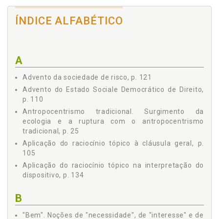
2.5 Princípios do Direito Ambiental, p. 48
ÍNDICE ALFABÉTICO
2.5.1 Princípio da Participação ou da Cooperação, p. 51
2.5.1.1 Princípio da Informação Ambiental, p. 52
2.5.1.2 Princípio da Educação Ambiental, p. 53
2.5.2 Princípio da Precaução, p. 55
A
2.5.2.1 O Estudo de Impacto Ambiental como
instrumento de aplicação do princípio da
Advento da sociedade de risco, p. 121
precaução, p. 59
Advento do Estado Sociale Democrático de Direito,
2.5.3 Princípio da Prevenção, p. 60
p. 110
2.5.4 Princípio do Poluidor-Pagador, p. 61
Antropocentrismo tradicional. Surgimento da
2.5.5 Princípio do Desenvolvimento Sustentável, p. 65
ecologia e a ruptura com o antropocentrismo
2.5.6 Princípio do Mínimo Existencial Ecológico, p. 66
tradicional, p. 25
2.5.7 Princípio da Proibição do Retrocesso Ecológico, p.
Aplicação do raciocínio tópico à cláusula geral, p.
67
105
2.5.8 Princípio da Função Socioambiental da
Aplicação do raciocínio tópico na interpretação do
Propriedade, p. 67
dispositivo, p. 134
2.5.8.1 Função social: breves considerações
históricas, p. 68
B
2.5.8.2 Função social da propriedade, p. 69
2.5.8.3 O princípio da função socioambiental das
"Bem". Noções de "necessidade", de "interesse" e de
propriedades e o direito ao meio ambiente