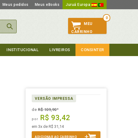
Meus pedidos
Meus eBooks
Juruá Europa
0
MEU
CARRINHO
INSTITUCIONAL
LIVREIROS
CONSINTER
VERSÃO IMPRESSA
de
R$ 109,90
*
R$ 93,42
por
em 3x de R$ 31,14
ADICIONAR AO CARRINHO