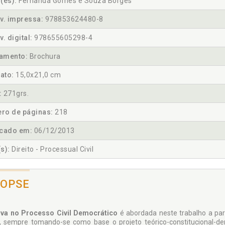
(es):
Fernanda Gomes e Souza Borges
v. impressa:
978853624480-8
v. digital:
978655605298-4
amento:
Brochura
ato:
15,0x21,0 cm
:
271grs.
ro de páginas:
218
icado em:
06/12/2013
s):
Direito - Processual Civil
NOPSE
va no Processo Civil Democrático
é abordada neste trabalho a part
, sempre tomando-se como base o projeto teórico-constitucional-de