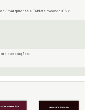
para
Smartphones e Tablets
rodando iOS e
 p. 31
itos e anotações;