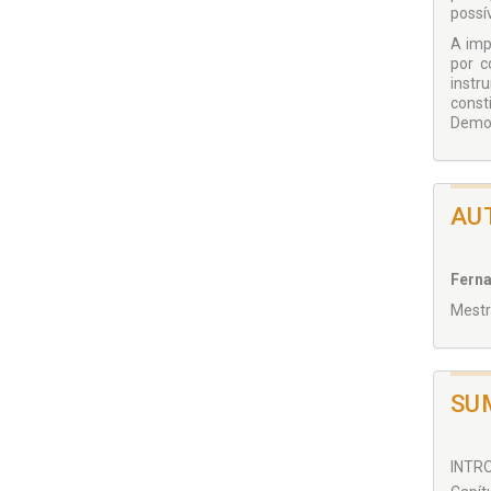
possí
A imp
por c
instr
const
Democ
AU
Fern
Mestr
SU
INTRO