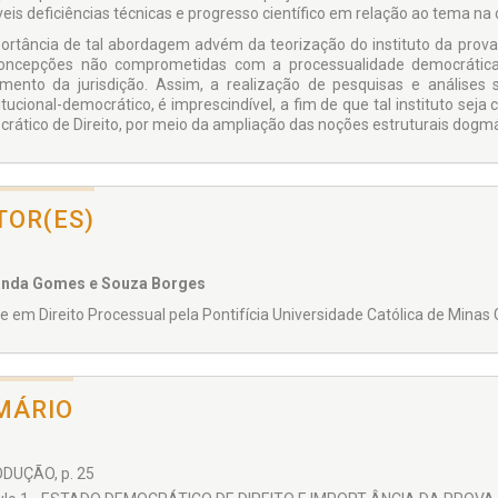
veis deficiências técnicas e progresso científico em relação ao tema na 
ortância de tal abordagem advém da teorização do instituto da prova
oncepções não comprometidas com a processualidade democrátic
umento da jurisdição. Assim, a realização de pesquisas e análise
itucional-democrático, é imprescindível, a fim de que tal instituto se
rático de Direito, por meio da ampliação das noções estruturais dogm
TOR(ES)
anda Gomes e Souza Borges
e em Direito Processual pela Pontifícia Universidade Católica de Minas G
MÁRIO
DUÇÃO, p. 25