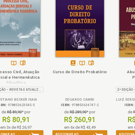
luência das partes no convencimento jurisdicional, p. 173
rodução ., p. 25
z. Poderes instrutórios do juiz ., p. 131
zos limitativos da prova. Admissibilidade ., p. 159
isdição constitucional e processo constitucion al, p. 41
ém
olheie
Também
Também
Folheie
Disponível
páginas
disponível
Disponível
páginas
cesso Civil, Atuação
Curso de Direito Probatório
Abu
itude dos meios na realização da prova ., p. 110
na
em
na
icial e Hermenêutica
P
B.V.
eBook
B.V.
Filosófica
2ª EDIÇÃO – REVISTA E ATUALIZADA
imas de experiência e valoração da prova, p. 174
ISTIANO BECKER ISAIA
EDUARDO CAMBI
os de prova ., p. 99
SBN:
978853623545-5
ISBN:
978853624747-2
ISBN:
ulos e standards de prova, p. 189
de
R$ 89,90
* por
de
R$ 289,90
* por
de
R$ 80,91
R$ 260,91
R$
em 3x de R$ 26,97
em 6x de R$ 43,49
em 
IONAR AO
ADICIONAR AO
ADICIONA