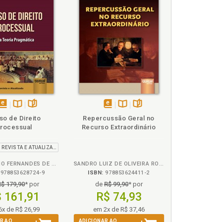
disponível
Disponível
páginas
disponível
Disponível
páginas
so de Direito
Repercussão Geral no
em
na
em
na
rocessual
Recurso Extraordinário
eBook
B.V.
eBook
B.V.
2ª EDIÇÃO - REVISTA E ATUALIZADA
LUIZ SERGIO FERNANDES DE SOUZA
SANDRO LUIZ DE OLIVEIRA ROSA
978853628724-9
ISBN:
978853624411-2
R$ 179,90
* por
de
R$ 99,90
* por
 161,91
R$ 74,93
6x de R$ 26,99
em 2x de R$ 37,46
R AO
ADICIONAR AO