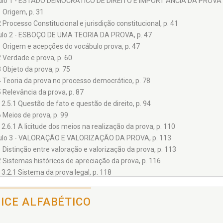
ulo 1 - ESTADO DEMOCRÁTICO DE DIREITO E IMPORT ÂNCIA DA PROVA 
1 Origem, p. 31
2 Processo Constitucional e jurisdição constitucional, p. 41
ulo 2 - ESBOÇO DE UMA TEORIA DA PROVA, p. 47
1 Origem e acepções do vocábulo prova, p. 47
2 Verdade e prova, p. 60
3 Objeto da prova, p. 75
4 Teoria da prova no processo democrático, p. 78
5 Relevância da prova, p. 87
2.5.1 Questão de fato e questão de direito, p. 94
6 Meios de prova, p. 99
2.6.1 A licitude dos meios na realização da prova, p. 110
ulo 3 - VALORAÇÃO E VALORIZAÇÃO DA PROVA, p. 113
1 Distinção entre valoração e valorização da prova, p. 113
2 Sistemas históricos de apreciação da prova, p. 116
3.2.1 Sistema da prova legal, p. 118
3.2.2 Sistema do livre convencimento, p. 119
3.2.3 Sistema da persuasão racional, p. 123
DICE ALFABÉTICO
4 Noções sobre o convencimento judicial, a valoração e a valorização da 
3.4.1 O problema da busca da verdade, p. 127