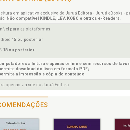
ÊNCIAS, p. 205
leitura em aplicativo exclusivo da Juruá Editora - Juruá eBooks - 
eito. Questão de fato e questão de direito ., p. 94
oid.
Não compatível KINDLE, LEV, KOBO e outros e-Readers
.
tinção entre valoração e valorização da prova, p. 113
tribuição do ônus da prova ., p. 198
nível para as plataformas:
droid
15 ou posterior
OS
18 ou posterior
oço de uma teoria da prova ., p. 47
ado Democrático de Direito e importância da prova no processo,
mputadores a leitura é apenas online e sem recursos de favor
permite download do livro em formato PDF;
permite a impressão e cópia do conteúdo.
o. Questão de fato e questão de direito ., p. 94
a apenas via site da Juruá Editora.
COMENDAÇÕES
tórico. Sistemas históricos de apreciação da p rova, p. 116