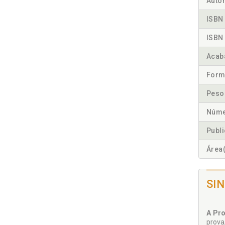
Autor
ISBN 
ISBN 
Acab
Form
Peso
Núme
Publ
Área(
SI
A Pro
prova