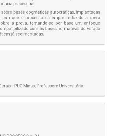
ciência processual.
 sobre bases dogmáticas autocráticas, implantadas
a, em que o processo é sempre reduzido a mero
s sobre a prova, tomando-se por base um enfoque
ja compatibilizado com as bases normativas do Estado
áticas já sedimentadas.
erais - PUC Minas; Professora Universitária.