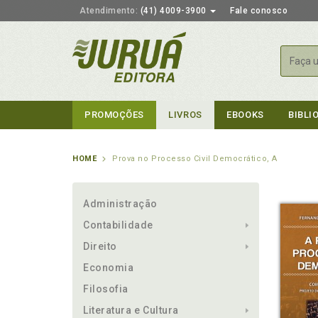
Atendimento:
(41) 4009-3900
Fale conosco
Busca
PROMOÇÕES
LIVROS
EBOOKS
BIBLI
HOME
Prova no Processo Civil Democrático, A
Administração
Contabilidade
Direito
Economia
Filosofia
Literatura e Cultura