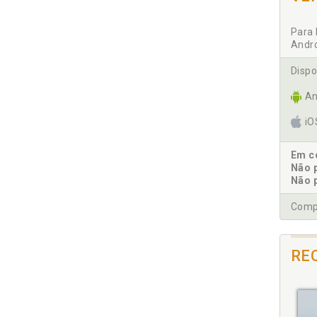
REFER
D
Para 
Dir
Andr
Dis
Dis
Dispo
An
E
i
Esb
Est
Em co
Não 
F
Não 
Fat
Compr
H
RE
His
I