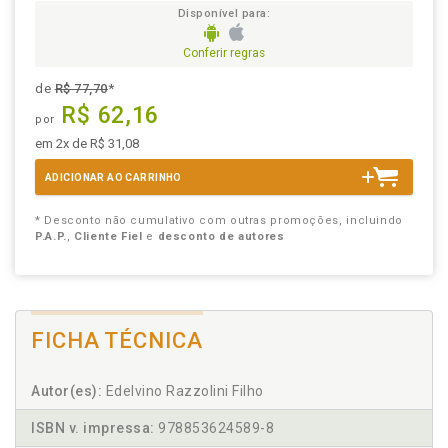
Disponível para:
Conferir regras
de
R$ 77,70
*
R$ 62,16
por
em 2x de R$ 31,08
ADICIONAR AO CARRINHO
* Desconto não cumulativo com outras promoções, incluindo
P.A.P.
,
Cliente Fiel
e
desconto de autores
FICHA TÉCNICA
Autor(es):
Edelvino Razzolini Filho
ISBN v. impressa:
978853624589-8