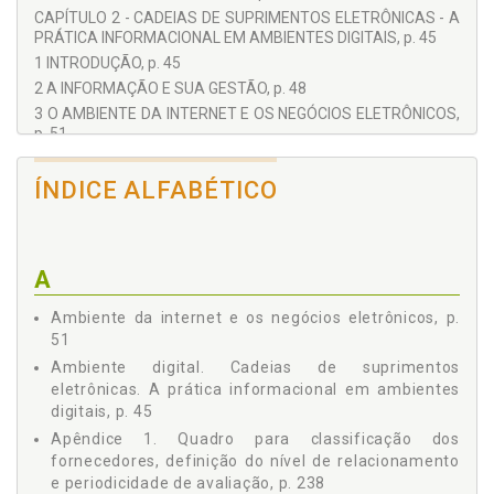
CAPÍTULO 2 - CADEIAS DE SUPRIMENTOS ELETRÔNICAS - A
PRÁTICA INFORMACIONAL EM AMBIENTES DIGITAIS, p. 45
1 INTRODUÇÃO, p. 45
2 A INFORMAÇÃO E SUA GESTÃO, p. 48
3 O AMBIENTE DA INTERNET E OS NEGÓCIOS ELETRÔNICOS,
p. 51
4 O QUE SÃO CADEIAS DE SUPRIMENTOS DIGITAIS?, p. 58
5 A GESTÃO DOS FLUXOS NA S CADEIAS DE SUPRIMENTOS
ÍNDICE ALFABÉTICO
ELETRÔNICAS, p. 65
5.1 Dificuldades a serem superadas pelas Cadeias de
Suprimento Eletrônicas, p. 68
6 SCM E AS TECNOLOGIAS DA INFORMAÇÃO E DA
A
COMUNICAÇÃO - TICS, p. 71
Ambiente da internet e os negócios eletrônicos, p.
7 PARA ANÁLISE DO CAPÍTULO, p. 83
51
CAPÍTULO 3 - NÍVEL DE SERVIÇO AO CLIENTE E AVALIAÇÃO
DE DESEMPENHO, p. 85
Ambiente digital. Cadeias de suprimentos
eletrônicas. A prática informacional em ambientes
1 INTRODUÇÃO, p. 85
digitais, p. 45
2 O PAPEL DA AVALIAÇÃO DE DESEMPENHO DOS SISTEMAS
LOGÍSTICOS, p. 86
Apêndice 1. Quadro para classificação dos
3 CONCEITOS NA AVALIAÇÃO DO DESEMPENHO DE
fornecedores, definição do nível de relacionamento
SISTEMAS LOGÍSTICOS, p. 87
e periodicidade de avaliação, p. 238