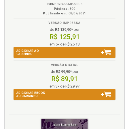
ISBN:
978655605600-5
Estruturas. Flexibilidade de Estruturas, p. 191
Páginas:
300
Evolução e histórico da logística. Conceitos
Publicado em:
08/07/2021
essenciais, p. 21
VERSÃO IMPRESSA
de
R$ 139,90
* por
F
R$ 125,91
Fatores envolvidos no desempenho logístico, p. 103
em 5x de R$ 25,18
Flexibilidade deEstruturas, p. 191
ADICIONAR AO
CARRINHO
Flexibilidade deProcessos, p. 192
Flexibilidade de Recursos Humanos, p. 192
VERSÃO DIGITAL
Flexibilidade de sistemas, p. 190
de
R$ 99,90
* por
R$ 89,91
Flexibilidade Logística, p. 194
Flexibilidade na Gestão, p. 192
em 3x de R$ 29,97
Flexibilidade sistêmica, p. 196
ADICIONAR EBOOK
AO CARRINHO
Flexibilidade Tecnológica ou Técnica, p. 193
Flexibilidade. Algumas alternativas à flexibilidade, p.
203
Flexibilidade. Como medir Flexibilidade, p. 194
Flexibilidade. Condição necessária aos sistemas