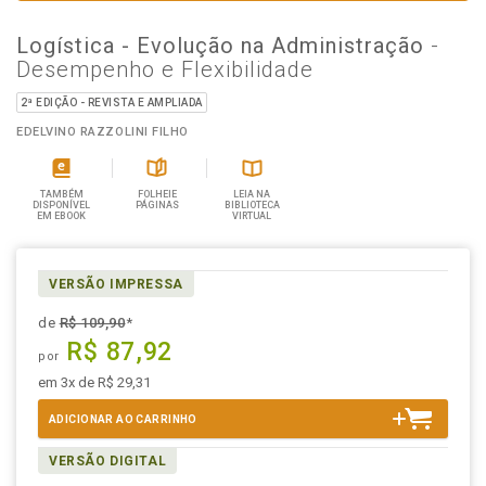
Logística - Evolução na Administração
-
Desempenho e Flexibilidade
2ª EDIÇÃO - REVISTA E AMPLIADA
EDELVINO RAZZOLINI FILHO
TAMBÉM
FOLHEIE
LEIA NA
DISPONÍVEL
PÁGINAS
BIBLIOTECA
EM EBOOK
VIRTUAL
VERSÃO IMPRESSA
de
R$ 109,90
*
R$ 87,92
por
em 3x de R$ 29,31
ADICIONAR AO CARRINHO
VERSÃO DIGITAL