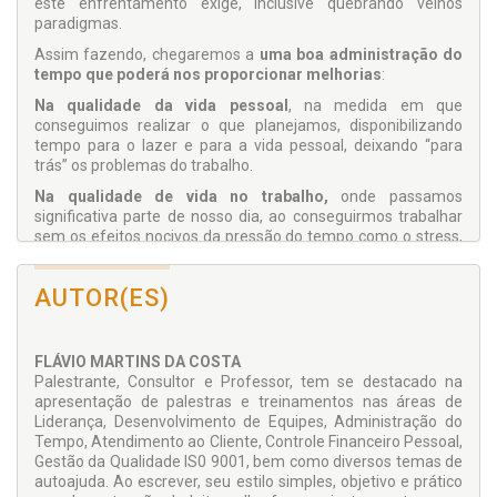
este enfrentamento exige, inclusive quebrando velhos
paradigmas.
Assim fazendo, chegaremos a
uma boa administração do
tempo que poderá nos proporcionar melhorias
:
Na qualidade da vida pessoal
, na medida em que
conseguimos realizar o que planejamos, disponibilizando
tempo para o lazer e para a vida pessoal, deixando “para
trás” os problemas do trabalho.
Na qualidade de vida no trabalho,
onde passamos
significativa parte de nosso dia, ao conseguirmos trabalhar
sem os efeitos nocivos da pressão do tempo como o stress,
dificuldades de concentração, comprome­timento do bem-
estar físico e aumento da tendência a doenças ocupacionais.
AUTOR(ES)
Nas relações interpessoais no trabalho e na vida pessoal,
pois um ambiente em que não há boa administração do
tempo as pessoas têm mais di­ficuldade em trabalhar em
FLÁVIO MARTINS DA COSTA
equipe e de sociabilidade, havendo irritação geral,
Palestrante, Consultor e Pro­fessor, tem se destacado na
dificuldades na comunicação, desrespeito aos aspectos
apresentação de palestras e treinamentos nas áreas de
individuais, gerando menor sociabilidade.
Liderança, Desenvolvimento de Equipes, Administração do
Na produtividade no trabalho,
quando conseguimos
Tempo, Atendimento ao Cliente, Controle Financeiro Pessoal,
efetivamente produzir mais e melhor, dentro de um
Gestão da Qualidade IS0 9001, bem como diver­sos temas de
planejamento que nos per­mite concentrar na qualidade, nas
autoajuda. Ao escrever, seu estilo simples, objetivo e prático