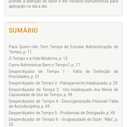
prioridades e atividades que nos permitem alcançar
prende a atenção do leitor e lhe fornece instrumentos para
melhores e maiores resultados.
aplicação no dia a dia.
Numa época em que o tempo é dos recursos mais escassos
da humanidade, está provado que administrá-lo é condição
essencial para se produzir mais e com melhor qualidade no
trabalho e se obter melhoria na qualidade de vida na esfera
SUMÁRIO
pessoal e durante as jornadas das atividades profissionais.
Para Quem não Tem Tempo de Estudar Administração de
Tempo, p. 11
O Tempo e a Vida Moderna, p. 13
Como Administrar Bem o Tempo?, p. 17
Desperdiçador de Tempo 1 - Falta de Definição de
Prioridades, p. 21
Desperdiçador de Tempo 2 - Planejamento Inadequado, p. 29
Desperdiçador de Tempo 3 - Uso Inadequado dos Níveis de
Capacidade de Uso do Tempo, p. 39
Desperdiçador de Tempo 4 - Desorganização Pessoal/ Falta
de Autodisciplina, p. 43
Desperdiçador de Tempo 5 - Problemas de Delegação, p. 49
Desperdiçador de Tempo 6 - Incapacidade de Dizer "Não", p.
55