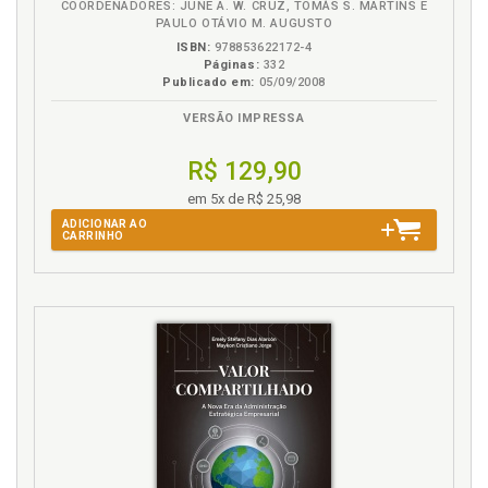
telefone, p. 61
COORDENADORES: JUNE A. W. CRUZ, TOMÁS S. MARTINS E
PAULO OTÁVIO M. AUGUSTO
Desperdiçador de tempo 8. Lidar com várias coisas
ISBN:
978853622172-4
ao mesmo tempo, p. 67
Páginas:
332
Desperdiçador de tempo 9. Administração por crise,
Publicado em:
05/09/2008
p. 71
VERSÃO IMPRESSA
Diretriz. Desperdiçador de tempo 25. Falta de
definição de políticas, dire-trizes, atribuições,
R$ 129,90
normas e procedimentos, p. 145
em 5x de R$ 25,98
E
ADICIONAR AO
CARRINHO
Equipamentos e sistemas deficientes.
Desperdiçador de tempo 16, p. 107
F
Foco. Desperdiçador de tempo 26. Falta de foco, p.
151
H
Horários. Desperdiçador de tempo 13. Desrespeito