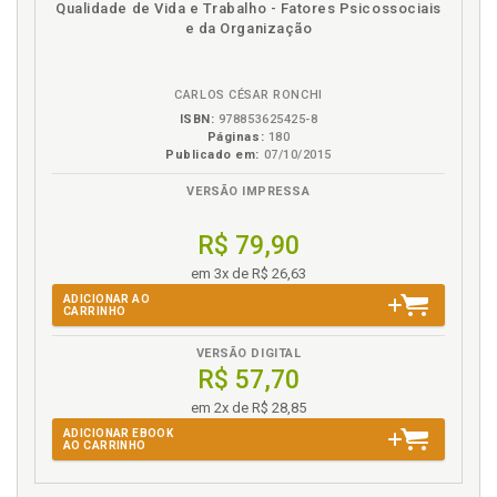
Qualidade de Vida e Trabalho - Fatores Psicossociais
Referências, p. 155
em
na
e da Organização
Reuniões. Desperdiçador de tempo 24. Reuniões
eBook
B.V.
mal-organizadas ou malconduzidas, p. 139
CARLOS CÉSAR RONCHI
T
ISBN:
978853625425-8
Páginas:
180
Telefone. Desperdiçador de tempo 7. Uso
Publicado em:
07/10/2015
inadequado do telefone, p. 61
VERSÃO IMPRESSA
Tempo e a vida moderna, p. 13
Tempo. Como administrar bem o tempo?, p. 17
R$ 79,90
Tempo. Desperdiçador de tempo 1. Falta de
em 3x de R$ 26,63
definição de prioridades, p. 21
ADICIONAR AO
Tempo. Desperdiçador de tempo 10. Procrastinação
CARRINHO
(adiamentos), p. 73
VERSÃO DIGITAL
Tempo. Desperdiçador de tempo 11. Abandonar um
R$ 57,70
trabalho sem termi-nar para iniciar outro, p. 77
Tempo. Desperdiçador de tempo 12.
em 2x de R$ 28,85
Perfeccionismo, p. 81
ADICIONAR EBOOK
AO CARRINHO
Tempo. Desperdiçador de tempo 13. Desrespeito aos
horários, p. 85