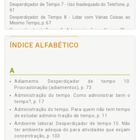
Desperdiçador de Tempo 7 - Uso Inadequado do Telefone, p.
61
Desperdiçador de Tempo 8 - Lidar com Várias Coisas ao
Mesmo Tempo, p. 67
Desperdiçador de Tempo 9 - Administração por Crise, p. 71
Desperdiçador de Tempo 10 - Procrastinação (Adiamentos),
p. 73
ÍNDICE ALFABÉTICO
Desperdiçador de Tempo 11 - Abandonar um Trabalho sem
Terminar para Iniciar Outro, p. 77
Desperdiçador de Tempo 12 - Perfeccionismo, p. 81
A
Desperdiçador de Tempo 13 - Desrespeito aos Horários, p. 85
Desperdiçador de Tempo 14 - Problemas de Comunicação, p.
Adiamento. Desperdiçador de tempo 10.
89
Procrastinação (adiamentos), p. 73
Desperdiçador de Tempo 15 - Não Ter Ambiente Adequado
Administração do tempo. Como administrar bem o
para Atividades que Exijam Concentração, p. 103
tempo?, p. 17
Desperdiçador de Tempo 16 - Equipamentos e Sistemas
Deficientes, p. 107
Administração do tempo. Para quem não tem tempo
Desperdiçador de Tempo 17 - Excesso de Informações ou
de estudar adminis-tração de tempo, p. 11
"Perdido na Rede", p. 109
Ambiente laboral. Desperdiçador de tempo 15. Não
Desperdiçador de Tempo 18 - Solicitação de Informações e
ter ambiente adequa-do para atividades que exijam
Atividades em Excesso, p. 115
concentração, p. 103