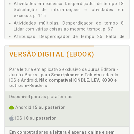
Desperdiçador de Tempo 19 - Dificuldade de Tomar Decisão,
Atividades em excesso. Desperdiçador de tempo 18.
p. 117
Solicitação de infor-mações e atividades em
Desperdiçador de Tempo 20 - Condições Físicas e Mentais
excesso, p. 115
Inadequadas, p. 123
Atividades múltiplas. Desperdiçador de tempo 8.
Desperdiçador de Tempo 21 - Burocracia Excessiva, p. 127
Lidar com várias coisas ao mesmo tempo, p. 67
Desperdiçador de Tempo 22 - Interrupções e Entrevistas em
Atribuição. Desperdiçador de tempo 25. Falta de
Excesso e sem Critérios, p. 131
definição de políticas, diretrizes, atribuições,
Desperdiçador de Tempo 23 - Treinamento Insuficiente de
normas e procedimentos, p. 145
Pessoal, p. 135
VERSÃO DIGITAL (EBOOK)
Autodisciplina. Desperdiçador de tempo 4.
Desperdiçador de Tempo 24 - Reuniões Mal-Organizadas ou
Desorganização pessoal/ falta de autodisciplina, p.
Malconduzidas, p. 139
43
Desperdiçador de Tempo 25 - Falta de Definição de Políticas,
Para leitura em aplicativo exclusivo da Juruá Editora -
Diretrizes, Atribuições, Normas e Procedimentos, p. 145
Juruá eBooks - para
Smartphones e Tablets
rodando
iOS e Android.
Não compatível KINDLE, LEV, KOBO e
B
Desperdiçador de Tempo 26 - Falta de Foco, p. 151
outros e-Readers
.
REFERÊNCIAS, p. 155
Burocracia excessiva. Desperdiçador de tempo 21, p.
Disponível para as plataformas:
127
Android
15 ou posterior
C
iOS
18 ou posterior
Como administrar bem o tempo?, p. 17
Comunicação. Desperdiçador de tempo 14.
Em computadores a leitura é apenas online e sem