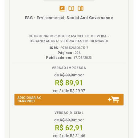
Desperdiçador de tempo 12. Perfeccionismo, p. 81
Desperdiçador de tempo 13. Desrespeito aos
disponível
Disponível
páginas
ESG - Environmental, Social And Governance
horários, p. 85
em
na
eBook
B.V.
Desperdiçador de tempo 14. Problemas de
comunicação, p. 89
COORDENADOR: ROGER MACIEL DE OLIVEIRA -
ORGANIZADORA: VITÓRIA BASTOS BERNARDI
Desperdiçador de tempo 15. Não ter ambiente
adequado para atividades que exijam concentração,
ISBN:
978652630375-7
Páginas:
206
p. 103
Publicado em:
17/03/2023
Desperdiçador de tempo 16. Equipamentos e
sistemas deficientes, p. 107
VERSÃO IMPRESSA
de
R$ 99,90
* por
Desperdiçador de tempo 17. Excesso de
R$ 89,91
informações ou "perdido na re-de", p. 109
Desperdiçador de tempo 18. Solicitação de
em 3x de R$ 29,97
informações e atividades em excesso, p. 115
ADICIONAR AO
CARRINHO
Desperdiçador de tempo 19. Dificuldade de tomar
decisão, p. 117
VERSÃO DIGITAL
Desperdiçador de tempo 2. Planejamento
de
R$ 69,90
* por
inadequado, p. 29
R$ 62,91
Desperdiçador de tempo 20. Condições físicas e
em 2x de R$ 31,46
mentais inadequadas, p. 123