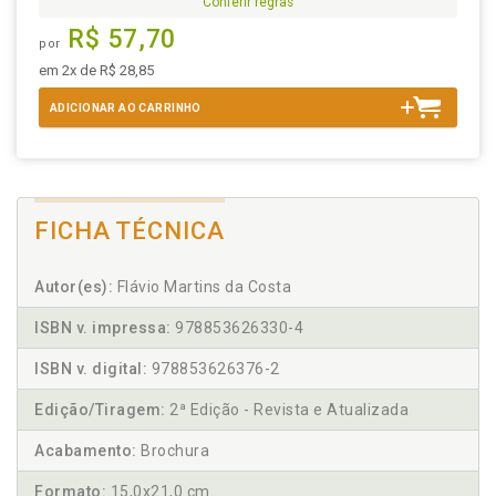
Conferir regras
R$ 57,70
por
em 2x de R$ 28,85
ADICIONAR AO CARRINHO
FICHA TÉCNICA
Autor(es):
Flávio Martins da Costa
ISBN v. impressa:
978853626330-4
ISBN v. digital:
978853626376-2
Edição/Tiragem:
2ª Edição - Revista e Atualizada
Acabamento:
Brochura
Formato:
15,0x21,0 cm