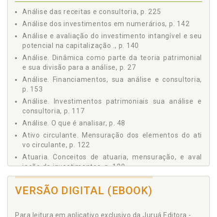
5.3 Os métodos matemáticos de análise, p. 50
Análise das receitas e consultoria, p. 225
5.3 Os métodos matemáticos de análise, p. 50
Análise dos investimentos em numerários, p. 142
5.4 O uso do quociente, p. 51
Análise e avaliação do investimento intangível e seu
5.5 O uso dos índices, p. 51
potencial na capitalização ., p. 140
5.6 Outros métodos, p. 53
Análise. Dinâmica como parte da teoria patrimonial
Capítulo 6 OS FENÔMENOS PRINCIPAIS DA DINÂMICA ., p. 55
e sua divisão para a análise, p. 27
6.1 Fenômenos e dinâmica ., p. 55
Análise. Financiamentos, sua análise e consultoria,
6.2 Os investimentos patrimoniais, p. 56
p. 153
6.3 Os financiamentos patrimoniais, p. 59
Análise. Investimentos patrimoniais sua análise e
6.4 Os custos, p. 61
consultoria, p. 117
6.5 As receitas, p. 63
Análise. O que é analisar, p. 48
6.6 Os resultados, p. 64
Ativo circulante. Mensuração dos elementos do ati
Capítulo 7 OS FENÔMENOS FINANCEIROS, A DINÂMICA E O
vo circulante, p. 122
COMPORTAMENTO DO CAPITAL CIRCULANTE, p. 67
Atuaria. Conceitos de atuaria, mensuração, e aval
7.1 Dinâmica e relação com o ciclo comercial e fina nceiro,
iação de investimentos, p. 120
p. 67
Avaliação e análise dos ajustes de depreciação do s
7.2 A liquidez da empresa em dado momento, p. 68
VERSÃO DIGITAL (EBOOK)
investimentos imobilizados, seus custos, e
7.3 Quociente de liquidez comum e sua aplicação ., p. 69
planejamento do capital, p. 138
7.4 As circulações dos realizáveis, p. 73
Avaliação. Conceitos de atuaria, mensuração, e av
7.5 O prazo de pagamento, p. 76
Para leitura em aplicativo exclusivo da Juruá Editora -