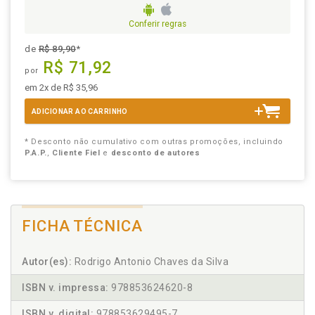
Conferir regras
de
R$ 89,90
*
R$ 71,92
por
em 2x de R$ 35,96
ADICIONAR AO CARRINHO
* Desconto não cumulativo com outras promoções, incluindo
P.A.P.
,
Cliente Fiel
e
desconto de autores
FICHA TÉCNICA
Autor(es):
Rodrigo Antonio Chaves da Silva
ISBN v. impressa:
978853624620-8
ISBN v. digital:
978853629495-7