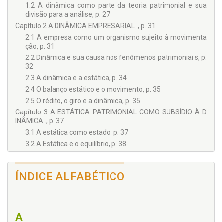
1.2 A dinâmica como parte da teoria patrimonial e sua
divisão para a análise, p. 27
Capítulo 2 A DINÂMICA EMPRESARIAL ., p. 31
2.1 A empresa como um organismo sujeito à movimenta
ção, p. 31
2.2 Dinâmica e sua causa nos fenômenos patrimoniai s, p.
32
2.3 A dinâmica e a estática, p. 34
2.4 O balanço estático e o movimento, p. 35
2.5 O rédito, o giro e a dinâmica, p. 35
Capítulo 3 A ESTÁTICA PATRIMONIAL COMO SUBSÍDIO À D
INÂMICA ., p. 37
3.1 A estática como estado, p. 37
3.2 A Estática e o equilíbrio, p. 38
3.3 A estática e a estrutura financeira do patrimônio, p. 40
Capítulo 4 TECNOLOGIA APLICADA AO ESTUDO DA
ÍNDICE ALFABÉTICO
EMPRESA, p. 43
Capítulo 5 METODOLOGIA BÁSICA DE ANÁLISE E SUA APLI -
CAÇÃO ., p. 47
5.1 Sobre a metodologia na contabilidade, p. 47
A
5.2 O que é analisar, p. 48