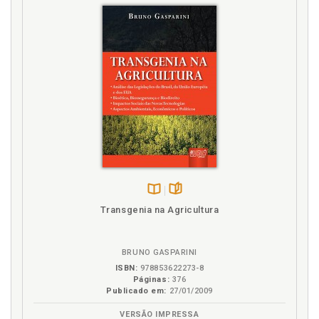
Seção I Da Inscrição e Averbação da Cédula de
Crédito Rural, p. 374
Seção II Do Cancelamento da Inscrição da Cédula
de Crédito Rural, p. 375
Seção III Da Correição dos Livros de Inscrição da
Cédula de Crédito Rural, p. 375
Capítulo IV Da Ação para Cobranças de Cédula de
Crédito Rural, p. 375
Capítulo V Da Nota Promissória Rural, p. 376
Capítulo VI Da Duplicata Rural, p. 376
Capítulo VII Disposições Especiais, p. 377
Seção I Das garantias da cédula de crédito rural, p.
377
Disponível
páginas
Seção II Dos prazos e prorrogaçõesda cédula de
Transgenia na Agricultura
na
crédito rural, p. 378
B.V.
Capítulo VIII Disposições Gerais, p. 378
Capítulo IX Disposições Transitórias, p. 379
BRUNO GASPARINI
ISBN:
978853622273-8
Lei 492, de 30.08.1937 - Regula o penhor rural e a cédula
Páginas:
376
pignoratícia, p. 380
Publicado em:
27/01/2009
Capítulo I Do Penhor Rural, p. 380
Seção I Do penhor agrícola, p. 381
VERSÃO IMPRESSA