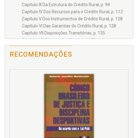
Capítulo III Da Estrutura do Crédito Rural, p. 94
Capítulo IV Dos Recursos para o Crédito Rural, p. 112
Capítulo V Dos Instrumentos de Crédito Rural, p. 128
Capítulo VI Das Garantias do Crédito Rural, p. 128
Capítulo VII Disposições Transitórias, p. 135
Capítulo VIII Disposições Gerais, p. 135
Dec.-Lei 167, de 14 de fevereiro de 1967, p. 141
RECOMENDAÇÕES
Capítulo I Do Financiamento Rural, p. 141
Capítulo II, p. 162
Seção I Das cédulas de crédito rural, p. 162
Seção II Da cédula rural pignoratícia, p. 174
Seção III Da cédula rural hipotecária, p. 184
Seção IV Da cédula rural pignoratícia e hipotecária,
p. 190
Seção V Da nota de crédito rural, p. 196
Capítulo III, p. 200
Seção I Da inscrição e averbação da cédula de
crédito rural, p. 200
Seção II Do cancelamento da inscrição da cédula de
crédito rural, p. 208