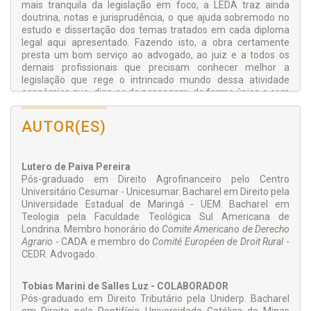
mais tranquila da legislação em foco, a LEDA traz ainda
doutrina, notas e jurisprudência, o que ajuda sobremodo no
estudo e dissertação dos temas tratados em cada diploma
legal aqui apresentado. Fazendo isto, a obra certamente
presta um bom serviço ao advogado, ao juiz e a todos os
demais profissionais que precisam conhecer melhor a
legislação que rege o intrincado mundo dessa atividade
econômica que, diga-se de passagem, de forma única e com
destaque que justifica sua importância para o país, mereceu
do constituinte moderno tratamento especial na Carta
AUTOR(ES)
Cidadã.
Lutero de Paiva Pereira
Pós-graduado em Direito Agrofinanceiro pelo Centro
Universitário Cesumar - Unicesumar. Bacharel em Direito pela
Universidade Estadual de Maringá - UEM. Bacharel em
Teologia pela Faculdade Teológica Sul Americana de
Londrina. Membro honorário do
Comite Americano de Derecho
Agrario
- CADA e membro do
Comité Européen de Droit Rural
-
CEDR. Advogado.
Tobias Marini de Salles Luz -
COLABORADOR
Pós-graduado em Direito Tributário pela Uniderp. Bacharel