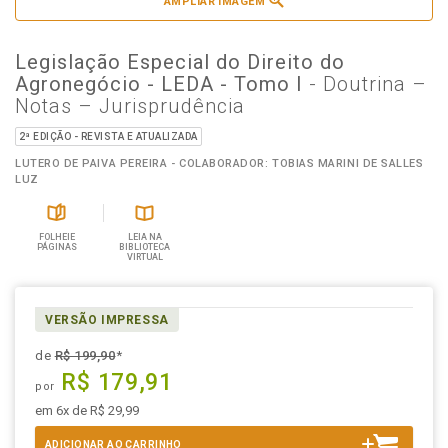
AMPLIAR IMAGEM
Legislação Especial do Direito do
Agronegócio - LEDA - Tomo I
- Doutrina –
Notas – Jurisprudência
2ª EDIÇÃO - REVISTA E ATUALIZADA
LUTERO DE PAIVA PEREIRA - COLABORADOR: TOBIAS MARINI DE SALLES
LUZ
FOLHEIE
LEIA NA
PÁGINAS
BIBLIOTECA
VIRTUAL
VERSÃO IMPRESSA
de
R$ 199,90
*
R$ 179,91
por
em 6x de R$ 29,99
ADICIONAR AO CARRINHO