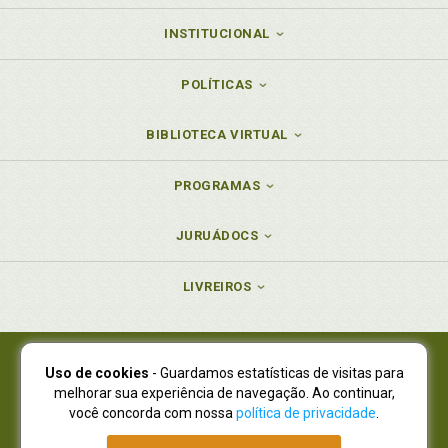
INSTITUCIONAL
POLÍTICAS
BIBLIOTECA VIRTUAL
PROGRAMAS
JURUÁDOCS
LIVREIROS
Uso de cookies
- Guardamos estatísticas de visitas para
Juruá Editora Ltda., CNPJ 77.535.508/0001-19
melhorar sua experiência de navegação. Ao continuar,
Juruá Informática Ltda., CNPJ 01.701.561/0001-80
você concorda com nossa
política de privacidade
.
NOVO ENDEREÇO:
R. Flávio Dallegrave, 7665, São Lourenço |
Curitiba - Paraná - CEP 82210-310