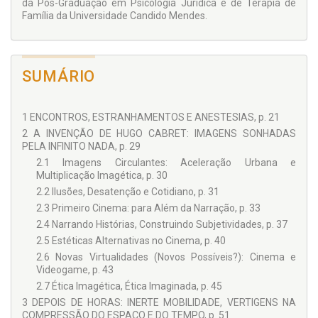
da Pós-Graduação em Psicologia Jurídica e de Terapia de
Família da Universidade Candido Mendes.
SUMÁRIO
1 ENCONTROS, ESTRANHAMENTOS E ANESTESIAS, p. 21
2 A INVENÇÃO DE HUGO CABRET: IMAGENS SONHADAS
PELA INFINITO NADA, p. 29
2.1 Imagens Circulantes: Aceleração Urbana e
Multiplicação Imagética, p. 30
2.2 Ilusões, Desatenção e Cotidiano, p. 31
2.3 Primeiro Cinema: para Além da Narração, p. 33
2.4 Narrando Histórias, Construindo Subjetividades, p. 37
2.5 Estéticas Alternativas no Cinema, p. 40
2.6 Novas Virtualidades (Novos Possíveis?): Cinema e
Videogame, p. 43
2.7 Ética Imagética, Ética Imaginada, p. 45
3 DEPOIS DE HORAS: INERTE MOBILIDADE, VERTIGENS NA
COMPRESSÃO DO ESPAÇO E DO TEMPO, p. 51