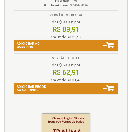
Páginas:
176
Publicado em:
27/04/2026
H
VERSÃO IMPRESSA
de
R$ 99,90
* por
História. Narrando histórias, construindo
R$ 89,91
subjetividades, p. 37
Homem cerebral, p. 113
em 3x de R$ 29,97
Homem. Semelhanças e correspondências: homem
ADICIONAR AO
CARRINHO
e corpo como um só, p. 77
Humano: necessariamente desestabilizador, p. 52
VERSÃO DIGITAL
de
R$ 69,90
* por
I
R$ 62,91
em 2x de R$ 31,46
Ilusões, desatenção e cotidiano, p. 31
ADICIONAR EBOOK
Imagem. Invenção de Hugo Cabret: imagens
AO CARRINHO
sonhadas pelo infinito nada, p. 29
Imagem. Luzes e sombras: imagens e sensações na
modernidade, p. 82
Imagem. Por trás das lentes do espetáculo: a
projeção das imagens e a crise das representações,
p. 86