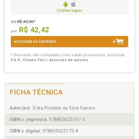
Conferir regras
de
R$ 49,90
*
R$ 42,42
por
ADICIONAR AO CARRINHO
* Desconto não cumulativo com outras promoções, incluindo
P.A.P.
,
Cliente Fiel
e
desconto de autores
FICHA TÉCNICA
Autor(es):
Érika Piedade da Silva Santos
ISBN v. impressa:
978853625107-3
ISBN v. digital:
978853625173-8