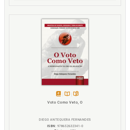
Eu. O ´eu´ que se lembra: ética e memória em um
mundo eternamente presente, p. 65
Eu. O ´eu´ que se anuncia: espetáculos de curta
duração em um mundo fluido, p. 59
Eu. O ´eu´ que teme: quando encontros se
transformam em perseguições, p. 67
Eu. Subjetividades prêt-à-porter ou a arte de ser
consumido como ´eu´ de cada estação, p. 61
EXistenZ: o corpo-cibernético ou o código
informacional do orgânico, p. 101
F
Ficções corporais ou sobre o corpo como
testemunha da sociedade, p. 75
disponível
Disponível
páginas
Voto Como Veto, O
G
em
na
eBook
B.V.
Gen-te: O genoma como capital humano, p. 122
DIEGO ANTEQUERA FERNANDES
Genoma. Gente: O genoma como capital humano, p.
ISBN:
978652632341-0
122