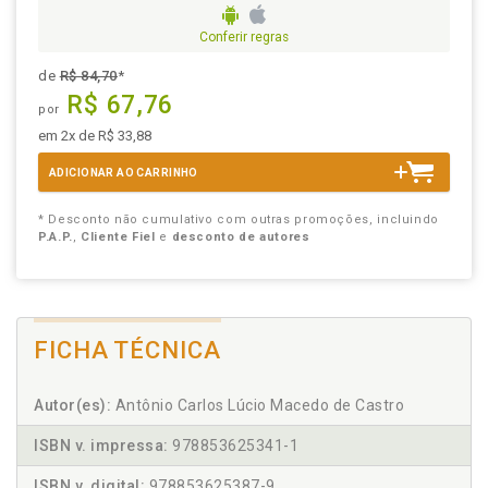
Conferir regras
de
R$ 84,70
*
R$ 67,76
por
em 2x de R$ 33,88
ADICIONAR AO CARRINHO
* Desconto não cumulativo com outras promoções, incluindo
P.A.P.
,
Cliente Fiel
e
desconto de autores
FICHA TÉCNICA
Autor(es):
Antônio Carlos Lúcio Macedo de Castro
ISBN v. impressa:
978853625341-1
ISBN v. digital:
978853625387-9