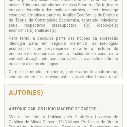
nossos Tribunais, notadamente nossa Suprema Corte, levam
em consideração a dimensão econômica, o texto investiga
essa problemática a partir da Análise Econômica do Direito e
da Teoria da Constituição Econômica, tentando relacionar
seus respectivos pressupostos à(s) ideologia(s)
econômica(s) analisada(s).
Para tanto, a pesquisa parte das noções da expressão
ideologia para, em seguida, identificar as ideologias
econômicas que prevaleceram durante a história do
pensamento econômico, com a finalidade de construir a
contextualização adequada para verificar a adesão do Direito
brasileiro a estas ideologias.
Com esse intuito em mente, primeiramente analisam-se,
separadamente, os pressupostos das citadas teorias para,
em seguida, verificar sua adesão às correntes ideológicas e
sua adequação à ideologia constitucionalmente adotada.
AUTOR(ES)
Num segundo momento, o trabalho trata de perquirir em que
medida as teorias analisadas são levadas em consideração
pelo Poder Judiciário, para ao final verificar se as teorias e as
decisões efetivam a Constituição Econômica e o Estado
ANTÔNIO CARLOS LÚCIO MACEDO DE CASTRO
Democrático de Direito.
Mestre em Direito Público pela Pontifícia Universidade
Católica de Minas Gerais – PUC Minas. Professor de Direito