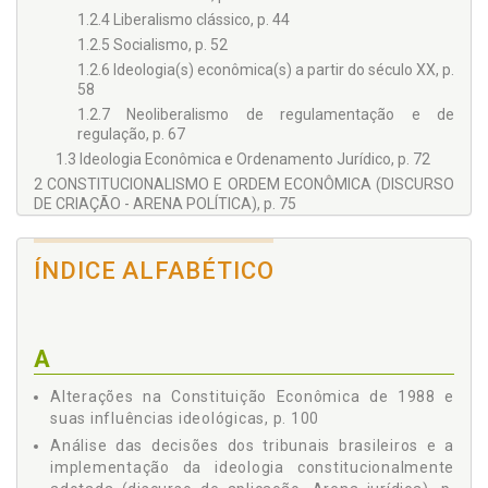
1.2.4 Liberalismo clássico, p. 44
1.2.5 Socialismo, p. 52
1.2.6 Ideologia(s) econômica(s) a partir do século XX, p.
58
1.2.7 Neoliberalismo de regulamentação e de
regulação, p. 67
1.3 Ideologia Econômica e Ordenamento Jurídico, p. 72
2 CONSTITUCIONALISMO E ORDEM ECONÔMICA (DISCURSO
DE CRIAÇÃO - ARENA POLÍTICA), p. 75
2.1 Noções Elementares Sobre a Ideia de
Constitucionalismo, p. 76
ÍNDICE ALFABÉTICO
2.2 A Formação e Identificação da Teoria da Constituição
Econômica, p. 82
2.3 A(s) Constituição(ões) Econômica(s) Brasileira(s) -
Surgimento e Evolução, p. 89
A
2.4 A Constituição de 1988 e sua Ideologia Econômica, p.
96
Alterações na Constituição Econômica de 1988 e
2.5 Alterações na Constituição Econômica de 1988 e suas
suas influências ideológicas, p. 100
Influências Ideológicas, p. 100
Análise das decisões dos tribunais brasileiros e a
2.6 Críticas às Alterações Constitucionais à Luz da Teoria
implementação da ideologia constitucionalmente
Crítica Constitucional de Ricardo Sanín Restrepo, p. 104