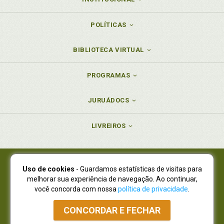
POLÍTICAS
BIBLIOTECA VIRTUAL
PROGRAMAS
JURUÁDOCS
LIVREIROS
Uso de cookies
- Guardamos estatísticas de visitas para
Juruá Editora Ltda., CNPJ 77.535.508/0001-19
melhorar sua experiência de navegação. Ao continuar,
Juruá Informática Ltda., CNPJ 01.701.561/0001-80
você concorda com nossa
política de privacidade
.
NOVO ENDEREÇO:
R. Flávio Dallegrave, 7665, São Lourenço |
Curitiba - Paraná - CEP 82210-310
CONCORDAR E FECHAR
Atendimento: (41) 4009-3900
|
Vendas Atacado: (41) 4009-3939
|
Atendimento via Whatsapp