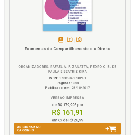
substancial, p. 179
Decisão judicial. Propostas para a racionalidade da
decisão judicial sob a perspectiva da law and
economics, p. 132
Direito. Ideologia(s) e ciências sociais (Economia e
Direito), p. 19
Discurso de criação. Constitucionalismo e ordem
disponível
Disponível
páginas
Economias do Compartilhamento e o Direito
econômica (discurso de criação - arena política), p.
em
na
75
eBook
B.V.
ORGANIZADORES: RAFAEL A. F. ZANATTA, PEDRO C. B. DE
E
PAULA E BEATRIZ KIRA
ISBN:
978853627389-1
Economia. Ideologia(s) e ciências sociais (Economia
Páginas:
388
e Direito), p. 19
Publicado em:
23/10/2017
Escola da análise econômica do Direito.
VERSÃO IMPRESSA
Neoliberalismo e a escola da análise econômica do
de
R$ 179,90
* por
Direito (Discurso de aplicação. Arena jurídica), p. 113
R$ 161,91
F
em 6x de R$ 26,99
ADICIONAR AO
Formação e identificação da teoria da constituição
CARRINHO