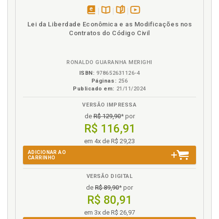
Ideologia constitucional. Pressupostos teóricos para
disponível
Disponível
páginas
vídeo
a concretização da ideologia constitucionalmente
Lei da Liberdade Econômica e as Modificações nos
em
na
da
adotada. Método analítico substancial, p. 177
Contratos do Código Civil
eBook
B.V.
obra
Ideologia constitucionalmente adotada, p. 163
Ideologia constitucionalmente adotada. Constituição
RONALDO GUARANHA MERIGHI
econômica como postulado para o discurso de
aplicação do Direito, p. 167
ISBN:
978652631126-4
Páginas:
256
Ideologia constitucionalmente adotada. Noções
Publicado em:
21/11/2024
elementares, p. 165
VERSÃO IMPRESSA
Ideologia econômica e ordenamento jurídico, p. 72
de
R$ 129,90
* por
Ideologia econômica. Constituição de 1988 e sua
R$ 116,91
ideologia econômica, p. 96
em 4x de R$ 29,23
Ideologia(s) e ciências sociais (Economia e Direito),
p. 19
ADICIONAR AO
CARRINHO
Ideologia. Alterações na Constituição Econômica de
1988 e suas influências ideológicas, p. 100
VERSÃO DIGITAL
Ideologia. Noção(ões) de ideologia(s), p. 23
de
R$ 89,90
* por
R$ 80,91
Ideologias econômicas. Breves apontamentos sobre
a história do pensamento econômico, p. 32
em 3x de R$ 26,97