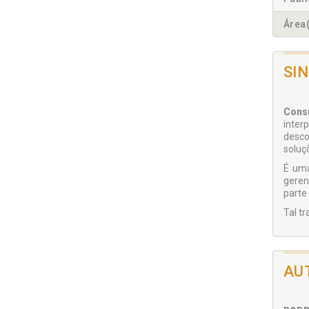
Área(
SI
Consu
inter
desco
soluç
É uma
geren
parte
Tal t
AU