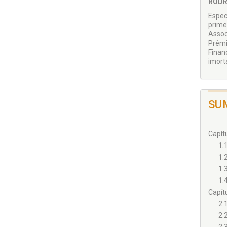
RODR
Espec
prime
Assoc
Prêmi
Finan
imort
SU
Capít
1.
1.
1.
1.
Capít
2.
2.