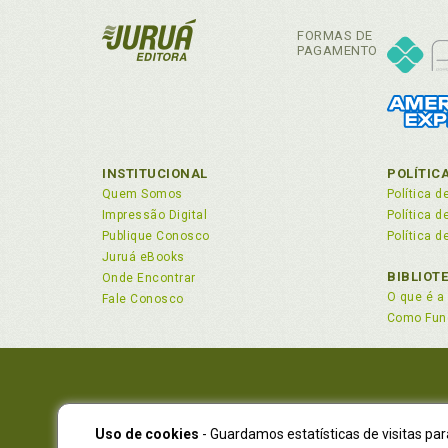
10
Con
FORMAS DE
10
Con
PAGAMENTO
10
Con
10
Con
10
Con
10
Con
10
Cre
INSTITUCIONAL
POLÍTIC
10
Cre
Quem Somos
Política d
Capít
Cre
Impressão Digital
Política 
11
Publique Conosco
Política d
Cre
11
Juruá eBooks
11
BIBLIOT
Onde Encontrar
D
16
O que é a 
Fale Conosco
11
Como Fun
Des
11
Des
11
Des
Capít
12
E
12
Uso de cookies
- Guardamos estatísticas de visitas pa
NOVO EN
12