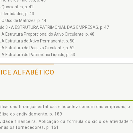
3 Números - Índices, p. 40
4 Quocientes, p. 42
5 Identidades, p. 43
6 O Uso de Matrizes, p. 44
ulo 3 - A ESTRUTURA PATRIMONIAL DAS EMPRESAS, p. 47
1 A Estrutura Proporcional do Ativo Circulante, p. 48
2 A Estrutura do Ativo Permanente, p. 50
3 A Estrutura do Passivo Circulante, p. 52
4 A Estrutura do Patrimônio Líquido, p. 53
5 A Estrutura Geral do Ativo e Passivo Total, p. 54
6 Comparação das Estruturas, p. 56
DICE ALFABÉTICO
7 Resumo dos Coeficientes, p. 57
8 Conclusões sobre os Coeficientes Patrimoniais, p. 60
ulo 4 - A ESTRUTURA OPERACIONAL OU REDITUAL, p. 61
1 Os Coeficientes da Estrutura Reditual, p. 62
2 Comparação dos Coeficientes Durante os Exercícios, p. 65
lise das finanças estáticas e liquidez comum das empresas, p.
3 Os Coeficientes de Abatimentos e Deduções, p. 66
lise do endividamento, p. 189
4 As Despesas Operacionais, p. 67
vidade financeira. Aplicação da fórmula do ciclo de atividade
5 A Proporção e Estrutura do C.M.V, p. 69
nas os fornecedores, p. 161
6 Conclusões sobre os Coeficientes Redituais, p. 71