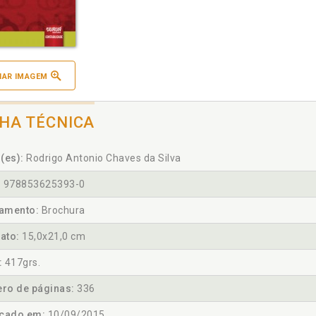
IAR IMAGEM
CHA TÉCNICA
(es):
Rodrigo Antonio Chaves da Silva
:
978853625393-0
amento:
Brochura
ato:
15,0x21,0 cm
:
417grs.
ro de páginas:
336
icado em:
10/09/2015