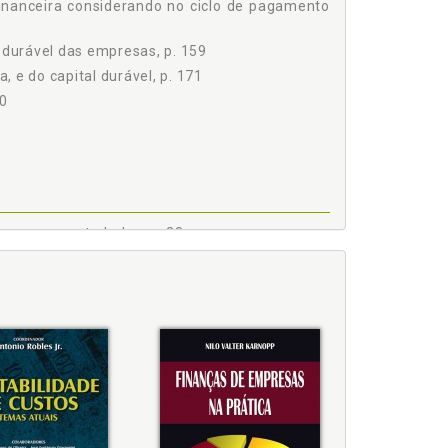
 financeira considerando no ciclo de pagamento
al durável das empresas, p. 159
, e do capital durável, p. 171
60
1
 a serem estudados, p. 28
 30
ua aplicação, p. 29
mites da informação, p. 27
PRESAS, p. 105
ável das empresas, p. 159
s, p. 159
as. Premissa básica, p. 159