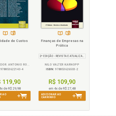
entes, p. 108
 da estrutura patrimonial, p. 95
 índices redituais e patrimoniais, p. 101
imoniais gerais, p. 97
uais, p. 92
Disponível
páginas
Disponível
páginas
lidade de Custos
Finanças de Empresas na
s coeficientes, p. 91
na
na
Prática
, p. 114
B.V.
B.V.
tes patrimoniais, p. 94
2ª EDIÇÃO - REVISTA E ATUALIZADA
onal, p. 115
dos resultados, p. 306
COORDENADOR: ANTONIO ROBLES JR.
NILO VALTER KARNOPP
ações, p. 310
978853622143-4
ISBN:
978853626503-2
311
 119,90
R$ 109,90
al e fixação do comportamento patrimonial, p.
4x de R$ 29,98
em 4x de R$ 27,48
R AO
ADICIONAR AO
O
CARRINHO
 129