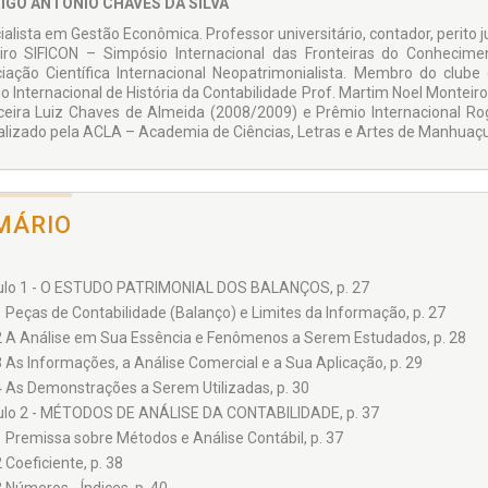
IGO ANTONIO CHAVES DA SILVA
ialista em Gestão Econômica. Professor universitário, contador, perito 
iro SIFICON – Simpósio Internacional das Fronteiras do Conhecim
iação Científica Internacional Neopatrimonialista. Membro do club
o Internacional de História da Contabilidade Prof. Martim Noel Monteir
ceira Luiz Chaves de Almeida (2008/2009) e Prêmio Internacional Rog
alizado pela ACLA – Academia de Ciências, Letras e Artes de Manhuaç
MÁRIO
ulo 1 - O ESTUDO PATRIMONIAL DOS BALANÇOS, p. 27
1 Peças de Contabilidade (Balanço) e Limites da Informação, p. 27
2 A Análise em Sua Essência e Fenômenos a Serem Estudados, p. 28
3 As Informações, a Análise Comercial e a Sua Aplicação, p. 29
4 As Demonstrações a Serem Utilizadas, p. 30
ulo 2 - MÉTODOS DE ANÁLISE DA CONTABILIDADE, p. 37
1 Premissa sobre Métodos e Análise Contábil, p. 37
2 Coeficiente, p. 38