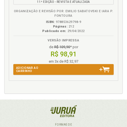
celeridade e razoável duração do processo, p. 157
11ª EDIÇÃO - REVISTA E ATUALIZADA
Tutela judicial eleitoral. Efetividade da tutela judicial
ORGANIZAÇÃO E REVISÃO POR: EMILIO SABATOVSKI E IARA P.
eleitoral, p. 148
FONTOURA
Tutela judicial eleitoral. Objeto, p. 61
ISBN:
978853629798-9
Páginas:
212
Tutela jurisdicional. Constitucionalização do
Publicado em:
29/04/2022
processo e a tutela jurisdicional da moralidade das
candidaturas, p. 93
VERSÃO IMPRESSA
Tutela normativa. Sistema jurídico eleitoral e a
de
R$ 109,90
* por
tutela normativa da mora-lidade das candidaturas,
R$ 98,91
p. 100
em 3x de R$ 32,97
ADICIONAR AO
CARRINHO
FORMAS DE