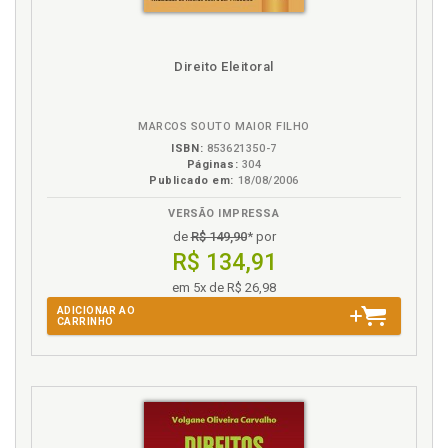
Estado democrático de direito. Papel da justiça
eleitoral como instância de solução de conflitos no
Estado democrático de direito, p. 54
Direito Eleitoral
Estado democrático de direito. Singularidade da
justiça eleitoral: de suas origens ao Estado
democrático de direito, p. 17
MARCOS SOUTO MAIOR FILHO
ISBN:
853621350-7
F
Páginas:
304
Publicado em:
18/08/2006
Funções da justiça eleitoral. Função administrativa,
VERSÃO IMPRESSA
p. 42
de
R$ 149,90
* por
Funções da justiça eleitoral. Função normativa, p. 45
R$ 134,91
Funções da justiça eleitoral. Função consultiva, p. 52
em 5x de R$ 26,98
ADICIONAR AO
I
CARRINHO
Inelegibilidade. Distinções conceituais (base
conceitual): moralidade das candidaturas, direitos
políticos, elegibilidade e inelegibilidade, p. 61
Introdução, p. 13