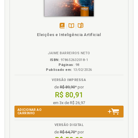
Normalidade. Reflexões sobre probidade
administrativa, normalidade e legitimidade das
eleições, p. 68
disponível
Disponível
páginas
P
Eleições e Inteligência Artificial
em
na
eBook
B.V.
Probidade administrativa. Reflexões sobre
probidade administrativa, normalidade e
JAIME BARREIROS NETO
legitimidade das eleições, p. 68
ISBN:
978652632018-1
Processo judicial eleitoral. Partes, p. 132
Páginas:
98
Publicado em:
13/02/2026
Processo judicial eleitoral. Prova no processo judicial
eleitoral, p. 142
VERSÃO IMPRESSA
Processo. Conexão entre direito material e processo,
de
R$ 89,90
* por
p. 86
R$ 80,91
Processo. Constitucionalização do processo e a
em 3x de R$ 26,97
tutela jurisdicional da moralidade das candidaturas,
ADICIONAR AO
p. 93
CARRINHO
Prova no processo judicial eleitoral, p. 142
VERSÃO DIGITAL
de
R$ 64,70
* por
R