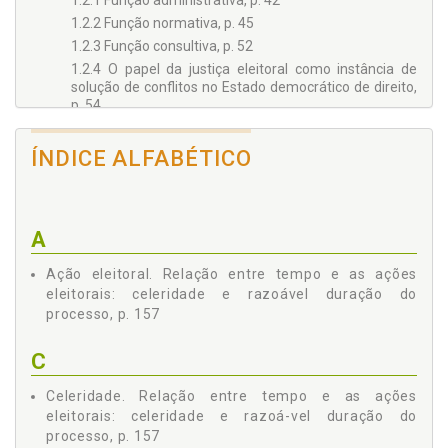
1.2.1 Função administrativa, p. 42
1.2.2 Função normativa, p. 45
1.2.3 Função consultiva, p. 52
1.2.4 O papel da justiça eleitoral como instância de
solução de conflitos no Estado democrático de direito,
p. 54
2 - DIREITO PROCESSUAL ELEITORAL, p. 59
2.1 Objeto da Tutela Judicial Eleitoral, p. 61
ÍNDICE ALFABÉTICO
2.1.1 Distinções conceituais (base conceitual):
moralidade das candidaturas, direitos políticos,
elegibilidade e inelegibilidade, p. 61
2.1.2 Reflexões sobre probidade administrativa,
A
normalidade e legitimidade das eleições, p. 68
Ação eleitoral. Relação entre tempo e as ações
2.1.3 Do conteúdo jurídico do art. 14, § 9º, da
Constituição, p. 79
eleitorais: celeridade e razoável duração do
processo, p. 157
2.1.4 Conexão entre direito material e processo, p. 86
2.2 A Constitucionalização do Processo e a Tutela
Jurisdicional da Moralidade das Candidaturas, p. 93
C
2.3 O Sistema Jurídico Eleitoral e a Tutela Normativa da
Celeridade. Relação entre tempo e as ações
Moralidade das Candidaturas, p. 100
eleitorais: celeridade e razoá-vel duração do
2.4 Conceitos Indeterminados no Sistema Processual
processo, p. 157
Eleitoral, p. 109