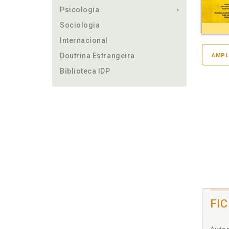
Psicologia
Sociologia
Internacional
Doutrina Estrangeira
AMPL
Biblioteca IDP
FI