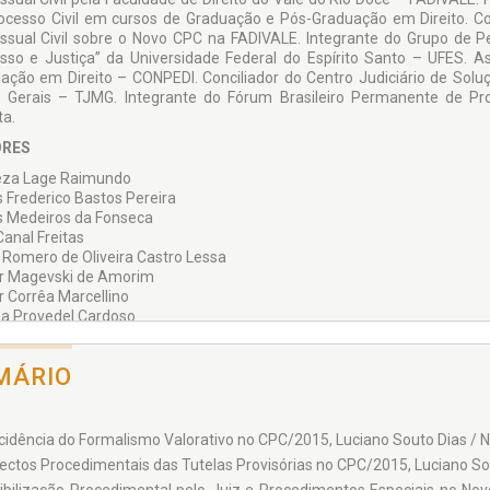
ocesso Civil em cursos de Graduação e Pós-Graduação em Direito. 
ssual Civil sobre o Novo CPC na FADIVALE. Integrante do Grupo de P
sso e Justiça” da Universidade Federal do Espíri­to Santo – UFES. 
ação em Direito – CONPEDI. Conciliador do Centro Judiciário de Soluç
 Gerais – TJMG. Integrante do Fórum Brasileiro Permanente de Pro
ta.
RES
za Lage Raimundo
s Frederico Bastos Pereira
s Medeiros da Fonseca
Canal Freitas
o Romero de Oliveira Castro Lessa
r Magevski de Amorim
r Corrêa Marcellino
na Provedel Cardoso
no Souto Dias
ey Boldrini da Silva
MÁRIO
 Franciella de Oliveira
ton Vieira Souza
l Fernandes de Ávila
 Aguiar Junquilho
ncidência do Formalismo Valorativo no CPC/2015, Luciano Souto Dias / Nat
ectos Procedimentais das Tutelas Provisórias no CPC/2015, Luciano So