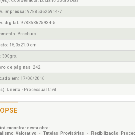
(es):
Coordenador: Luciano Souto Dias
v. impressa:
978853625914-7
v. digital:
978853625934-5
amento:
Brochura
ato:
15,0x21,0 cm
:
300grs.
ro de páginas:
242
icado em:
17/06/2016
s):
Direito - Processual Civil
NOPSE
irá encontrar nesta obra:
lismo Valorativo - Tutelas Provisórias - Flexibilização Proc