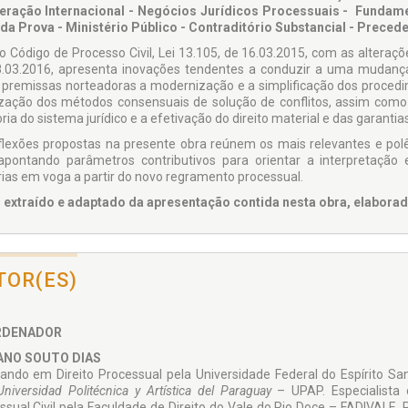
ração Internacional - Negócios Jurídicos Processuais - Fundame
da Prova - Ministério Público - Contraditório Substancial - Preced
o Código de Processo Civil, Lei 13.105, de 16.03.2015, com as alteraçõe
8.03.2016, apresenta inovações tendentes a conduzir a uma mudança
premissas norteadoras a moderni­zação e a simplificação dos procedim
ização dos métodos consensuais de solução de conflitos, assim como 
ia do sistema jurídico e a efetivação do direito material e das garantias
flexões propostas na presente obra reúnem os mais relevantes e po
, apontando parâmetros contributivos para orientar a interpretaçã
ias em voga a partir do novo regramento processual.
 extraído e adaptado da apresentação contida nes­ta obra, elaborad
TOR(ES)
RDENADOR
ANO SOUTO DIAS
ando em Direito Proces­sual pela Universidade Federal do Espírito Sa
Universidad Politécnica y Artística del Paraguay
– UPAP. Especialist
ssual Civil pela Faculdade de Direito do Vale do Rio Doce – FADIVALE. Pr