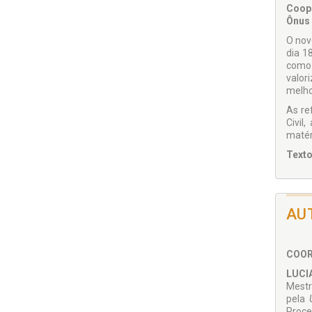
Coope
Ônus 
O nov
dia 1
como 
valor
melhor
As re
Civil
matér
Texto
AU
COO
LUCI
Mestr
pela
Proce