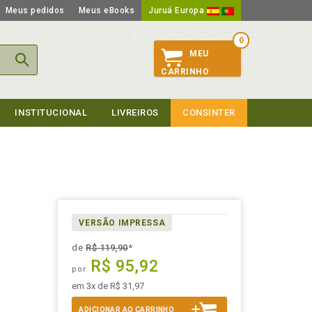
Meus pedidos
Meus eBooks
Juruá Europa
0
MEU
CARRINHO
INSTITUCIONAL
LIVREIROS
CONSINTER
VERSÃO IMPRESSA
de
R$ 119,90
*
R$ 95,92
por
em 3x de R$ 31,97
ADICIONAR AO CARRINHO