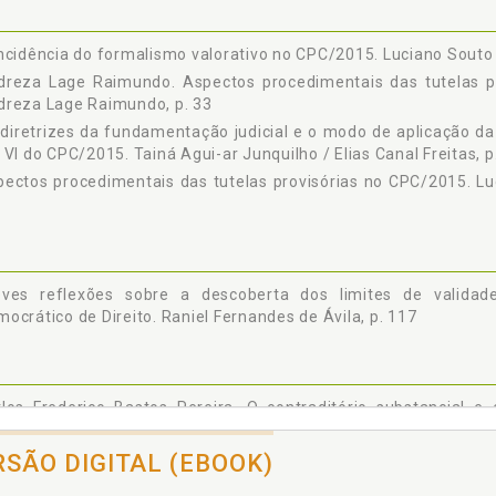
ncidência do formalismo valorativo no CPC/2015. Luciano Souto Di
dreza Lage Raimundo. Aspectos procedimentais das tutelas pr
dreza Lage Raimundo, p. 33
diretrizes da fundamentação judicial e o modo de aplicação da 
 VI do CPC/2015. Tainá Agui-ar Junquilho / Elias Canal Freitas, p
ectos procedimentais das tutelas provisórias no CPC/2015. L
eves reflexões sobre a descoberta dos limites de validad
ocrático de Direito. Raniel Fernandes de Ávila, p. 117
rlos Frederico Bastos Pereira. O contraditório substancial 
/2015. Carlos Medeiros da Fon-seca / Carlos Frederico Bastos P
rlos Frederico Bastos Pereira. O modelo de precedentes norm
RSÃO DIGITAL (EBOOK)
cesso Civil de 2015, p. 211