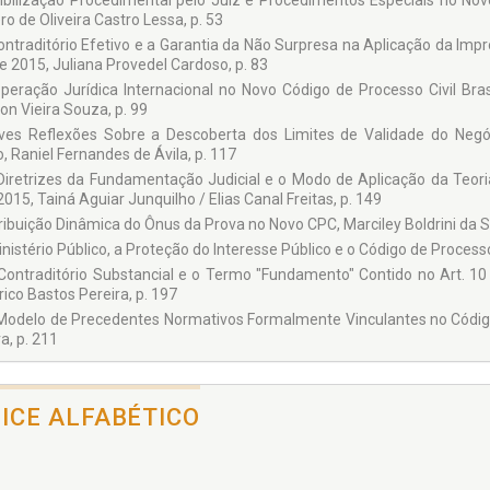
xibilização Procedimental pelo Juiz e Procedimentos Especiais no Novo
o de Oliveira Castro Lessa, p. 53
ontraditório Efetivo e a Garantia da Não Surpresa na Aplicação da Im
de 2015, Juliana Provedel Cardoso, p. 83
peração Jurídica Internacional no Novo Código de Processo Civil Brasi
on Vieira Souza, p. 99
ves Reflexões Sobre a Descoberta dos Limites de Validade do Negó
o, Raniel Fernandes de Ávila, p. 117
Diretrizes da Fundamentação Judicial e o Modo de Aplicação da Teoria
15, Tainá Aguiar Junquilho / Elias Canal Freitas, p. 149
ribuição Dinâmica do Ônus da Prova no Novo CPC, Marciley Boldrini da Si
inistério Público, a Proteção do Interesse Público e o Código de Process
Contraditório Substancial e o Termo "Fundamento" Contido no Art. 10
ico Bastos Pereira, p. 197
Modelo de Precedentes Normativos Formalmente Vinculantes no Código 
a, p. 211
DICE ALFABÉTICO