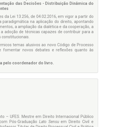
ntação das Decisões - Distribuição Dinâmica do
entes
s da Lei 13.256, de 04.02.2016, em vigor a partir do
 paradigmática na aplicação do direito, apontando
entos, a ampliação da dialética e da cooperação, a
a adoção de técnicas capazes de contribuir para a
 constitucionais.
lêmicos temas alusivos ao novo Código de Processo
o e fomentar novos debates e re­flexões quanto às
a pelo coordenador do livro.
nto – UFES. Mestre em Direito Internacional Público
a com Pós-Graduação
Lato Sensu
em Direito Civil e
ofessor Titular de Direito Processual Civil e Prática