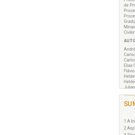
de Pr
Proce
Proce
Gradu
Minas
Civilis
AUTO
Andre
Carlo
Carlo
Elias 
Flávi
Helde
Helde
Julia
Lucia
Marcil
SU
Natane
Nevit
Ranie
Tainá
1 A I
2 Asp