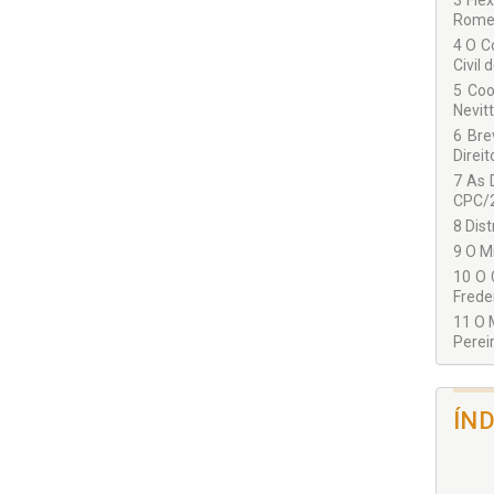
3 Fle
Romer
4 O C
Civil 
5 Coo
Nevitt
6 Bre
Direit
7 As 
CPC/20
8 Dist
9 O M
10 O 
Freder
11 O 
Pereir
ÍN