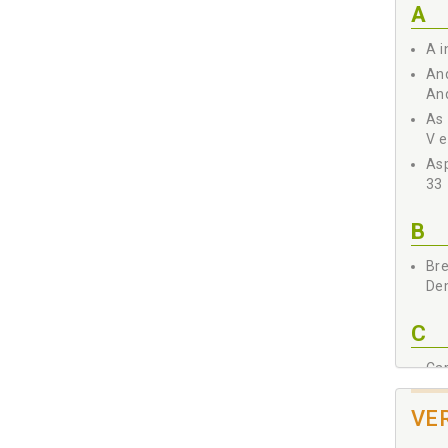
A
A i
An
An
As 
V e
Asp
33
B
Br
Dem
C
Ca
CPC
Ca
VE
Pro