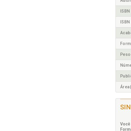
Autor
ISBN 
ISBN 
Acab
Form
Peso
Núme
Publ
Área(
SI
Você 
Forma