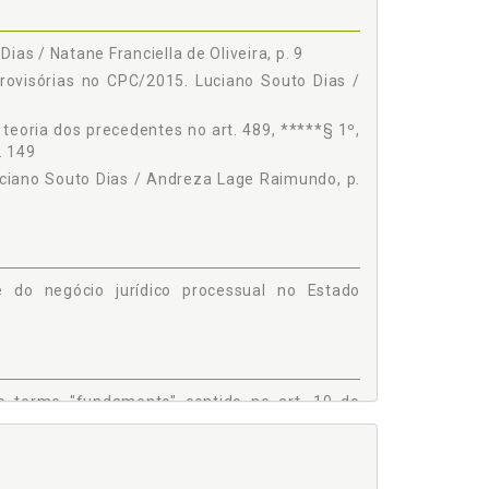
as / Natane Franciella de Oliveira, p. 9
ovisórias no CPC/2015. Luciano Souto Dias /
teoria dos precedentes no art. 489, *****§ 1º,
. 149
uciano Souto Dias / Andreza Lage Raimundo, p.
e do negócio jurídico processual no Estado
e o termo "fundamento" contido no art. 10 do
ereira, p. 197
ativos formalmente vinculantes no Código de