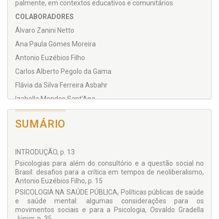
palmente, em contextos edu­cativos e comunitários.
COLABORADORES
Álvaro Zanini Netto
Ana Paula Gomes Moreira
Antonio Euzébios Filho
Carlos Alberto Pegolo da Gama
Flávia da Silva Ferreira Asbahr
Izabella Mendes Sant’Ana
James Ferreira Moura Jr.
SUMÁRIO
Larissa Figueiredo Salmen Seixlack Bulhões
Léo Barbosa Nepomuceno
INTRODUÇÃO, p. 13
Lúcia Veiga Schermack
Psicologias para além do consultório e a questão social no
Luiz Roberto Paiva de Faria
Brasil: desafios para a crítica em tempos de neoliberalismo,
Natália Isis Leite Soares
Antonio Euzébios Filho, p. 15
PSICOLOGIA NA SAÚDE PÚBLICA, Políticas públicas de saúde
Nilma Renildes da Silva
e saúde mental: algumas considerações para os
Osvaldo Gradella Júnior
movimentos sociais e para a Psicologia, Osvaldo Gradella
Júnior, p. 35