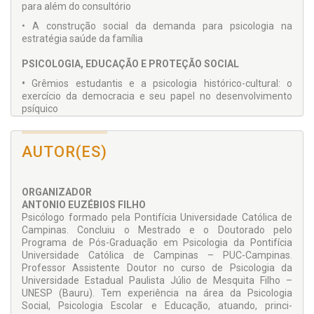
para além do con­sultório
• A construção social da demanda para psicologia na
estratégia saúde da família
PSICOLOGIA, EDUCAÇÃO E PROTEÇÃO SOCIAL
•
Grêmios estudantis e a psicologia histórico-cultural: o
exercício da democra­cia e seu papel no desenvolvimento
psíquico
• A psicologia escolar e a escola: entre o contexto e a cena
• Psicologia e direitos da criança: possibilidades de
AUTOR(ES)
intervenção psicossocial na escola pública
• Violência nas escolas: formação de professores e relações
ORGANIZADOR
com a comunidade
ANTONIO EUZÉBIOS FILHO
Psicólogo formado pela Pon­tifícia Universidade Católica de
PSICOLOGIA, ASSISTÊNCIA SOCIAL E TRABALHO
Campinas. Concluiu o Mestrado e o Doutorado pelo
• Serviço de Proteção e Atendimento Integral à Família (PAIF)
Programa de Pós-Graduação em Psicologia da Pontifícia
como uma proposta de atuação em Psicologia Comunitária
Universidade Católica de Campinas – PUC-Campinas.
no Sistema Único de As­sistência Social (SUAS)
Professor Assistente Doutor no curso de Psicologia da
Universidade Estadual Pau­lista Júlio de Mesquita Filho –
• Psicologia organizacional e do trabalho crítica? Procurando
UNESP (Bauru). Tem ex­periência na área da Psicolo­gia
a criticidade numa atividade tradicionalmente conservadora
Social, Psicologia Escolar e Educação, atuando, princi­