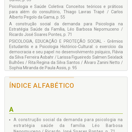
Raquel Souza Lobo Guzzo
Psicologia e Saúde Coletiva: Conceitos teóricos e práticos
Ricardo José Soares Pontes
para além do consultório, Thiago Lavras Trapé / Carlos
Alberto Pegolo da Gama, p. 55
Rita Regina da Silva Santos
A construção social da demanda para Psicologia na
Sophia Miranda de Paula Assis
Estratégia Saúde da Família, Léo Barbosa Nepomuceno /
Ricardo José Soares Pontes, p. 71
Thiago Lavras Trapé
PSICOLOGIA, EDUCAÇÃO E PROTEÇÃO SOCIAL - Grêmios
Vera Maria Nigro de Souza Placco
Estudantis e a Psicologia Histórico-Cultural: o exercício da
democracia e seu papel no desenvolvimento psíquico, Flávia
da Silva Ferreira Asbahr / Larissa Figueiredo Salmen Seixlack
Bulhões / Rita Regina da Silva Santos / Álvaro Zanini Netto /
Sophia Miranda de Paula Assis, p. 95
A Psicologia Escolar e a Escola: entre o contexto e a cena,
Ana Paula Gomes Moreira / Raquel Souza Lobo Guzzo, p.
ÍNDICE ALFABÉTICO
113
Psicologia e direitos da criança: possibilidades de intervenção
psicossocial na escola pública, Izabella Mendes Sant’Ana /
Lúcia Veiga Schermack, p. 129
A
Violência nas escolas: formação de professores e relações
com a comunidade, Nilma Renildes da Silva / Vera Maria
A construção social da demanda para psicologia na
Nigro de Souza Placco, p. 145
estratégia saúde da família. Léo Barbosa
PSICOLOGIA, ASSISTÊNCIA SOCIAL E TRABALHO, Serviço de
Nepomuceno / Ricardo José Soares Pontes, p. 71