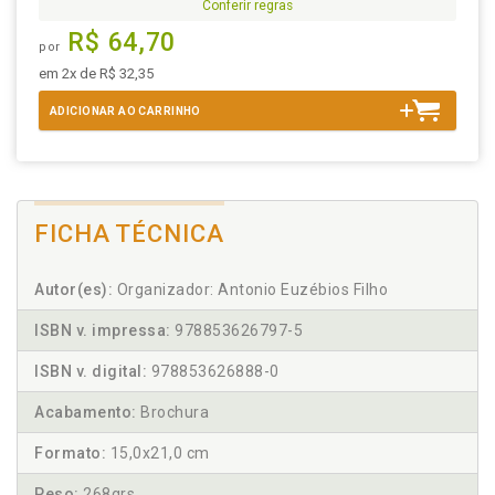
Conferir regras
R$ 64,70
por
em 2x de R$ 32,35
ADICIONAR AO CARRINHO
FICHA TÉCNICA
Autor(es):
Organizador: Antonio Euzébios Filho
ISBN v. impressa:
978853626797-5
ISBN v. digital:
978853626888-0
Acabamento:
Brochura
Formato:
15,0x21,0 cm
Peso:
268grs.