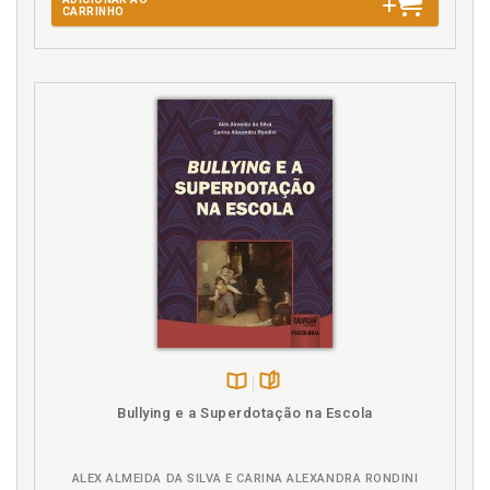
CARRINHO
E
Educação. Psicologia, educação e proteção social, p.
93
Escola pública. Psicologia e direitos da criança:
possibilidades de interven-ção psicossocial na
escola pública. Izabella Mendes Sant’Ana / Lúcia
Veiga Schermack, p. 129
Escola. A psicologia escolar e a escola: entre o
contexto e a cena. Ana Paula Gomes Moreira /
Raquel Souza Lobo Guzzo, p. 113
Escola. Violência nas escolas: formação de
professores e relações com a comunidade. Nilma
Renildes da Silva / Vera Maria Nigro de Souza
Placco, p. 145
Estratégia. A construção social da demanda para
psicologia na estratégia saúde da família. Léo
Disponível
páginas
Bullying e a Superdotação na Escola
Barbosa Nepomuceno / Ricardo José Soares Pontes,
na
p. 71
B.V.
ALEX ALMEIDA DA SILVA E CARINA ALEXANDRA RONDINI