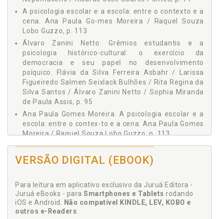
Proteção e Atendimento Integral à Família (PAIF) como uma
proposta de atuação em Psicologia Comunitária no Sistema
A psicologia escolar e a escola: entre o contexto e a
Único de Assistência Social (SUAS), James Ferreira Moura Jr.
cena. Ana Paula Go-mes Moreira / Raquel Souza
/ Natália Isis Leite Soares, p. 165
Lobo Guzzo, p. 113
Psicologia organizacional e do trabalho crítica? Procurando a
Álvaro Zanini Netto. Grêmios estudantis e a
criticidade numa atividade tradicionalmente conservadora,
psicologia histórico-cultural: o exercício da
Luiz Roberto Paiva de Faria, p. 185
democracia e seu papel no desenvolvimento
Sobre os Autores, p. 201
psíquico. Flávia da Silva Ferreira Asbahr / Larissa
Figueiredo Salmen Seixlack Bulhões / Rita Regina da
Silva Santos / Álvaro Zanini Netto / Sophia Miranda
de Paula Assis, p. 95
Ana Paula Gomes Moreira. A psicologia escolar e a
escola: entre o contex-to e a cena. Ana Paula Gomes
Moreira / Raquel Souza Lobo Guzzo, p. 113
Antonio Euzébios Filho. Psicologias para além do
consultório e a questão social no Brasil: desafios
VERSÃO DIGITAL (EBOOK)
para a crítica em tempos de neoliberalismo, p. 15
Assistência social. Psicologia, assistência social e
Para leitura em aplicativo exclusivo da Juruá Editora -
trabalho, p. 163
Juruá eBooks - para
Smartphones e Tablets
rodando
Autor. Sobre os autores, p. 201
iOS e Android.
Não compatível KINDLE, LEV, KOBO e
outros e-Readers
.