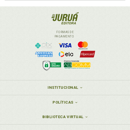
O
Osvaldo Gradella Júnior. Políticas públicas de saúde
e saúde mental: al-gumas considerações para os
movimentos sociais e para a psicologia, p. 35
FORMAS DE
PAGAMENTO
P
PAIF. Serviço de Proteção e Atendimento Integral à
Família (PAIF) como uma proposta de atuação em
psicologia comunitária no Sistema Único de
Assistência Social (SUAS). James Ferreira Moura Jr.
/ Natália Isis Leite Soares, p. 165
Políticas públicas de saúde e saúde mental: algumas
INSTITUCIONAL
considerações para os movimentos sociais e para a
psicologia. Osvaldo Gradella Júnior, p. 35
POLÍTICAS
Professor. Violência nas escolas: formação de
professores e relações com a comunidade. Nilma
Renildes da Silva / Vera Maria Nigro de Souza Pla-
BIBLIOTECA VIRTUAL
cco, p. 145
Proteção social. Psicologia, educação e proteção