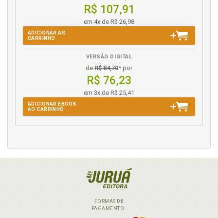
95
R$ 107,91
Trabalho. Psicodinâmica do trabalho, p. 52
em 4x de R$ 26,98
Trabalho. Psicodinâmica do trabalho e os
ADICIONAR AO
mecanismos de defesa, p. 58
CARRINHO
Trabalho. Valor constitucional do trabalho, p. 40
VERSÃO DIGITAL
TST. Metas abusivas e o entendimento do Tribunal
de
R$ 84,70
* por
Superior do Trabalho, p. 151
R$ 76,23
V
em 3x de R$ 25,41
ADICIONAR EBOOK
AO CARRINHO
Valor constitucional do trabalho, p. 40
FORMAS DE
PAGAMENTO