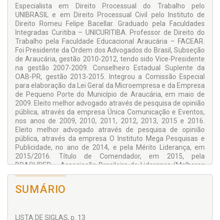
ambiente do trabalho, mostrou-se a importância da
Especialista em Direito Processual do Trabalho pelo
valorização do trabalhador, o seu reconhecimento, e que, um
UNIBRASIL e em Direito Processual Civil pelo Instituto de
meio ambiente de atividades laborativas só pode ser positivo
Direito Romeu Felipe Bacellar. Graduado pela Faculdades
se técnicas como as da ergonomia e da psicodinâmica do
Integradas Curitiba – UNICURITIBA. Professor de Direito do
trabalho se mostrarem presentes. Finalmente,
Trabalho pela Faculdade Educacional Araucária – FACEAR.
jurisprudências dos Tribunais Regionais do Trabalho e do
Foi Presidente da Ordem dos Advogados do Brasil, Subseção
Tribunal Superior do Trabalho apontam o entendimento que
de Araucária, gestão 2010-2012, tendo sido Vice-Presidente
hoje se tem da matéria em debate.
na gestão 2007-2009. Conselheiro Estadual Suplente da
OAB-PR, gestão 2013-2015. Integrou a Comissão Especial
para elaboração da Lei Geral da Microempresa e da Empresa
de Pequeno Porte do Município de Araucária, em maio de
2009. Eleito melhor advogado através de pesquisa de opinião
pública, através da empresa Única Comunicação e Eventos,
nos anos de 2009, 2010, 2011, 2012, 2013, 2015 e 2016.
Eleito melhor advogado através de pesquisa de opinião
pública, através da empresa O Instituto Mega Pesquisas e
Publicidade, no ano de 2014, e pela Mérito Liderança, em
2015/2016. Título de Comendador, em 2015, pela
BRASLIDER – Associação Brasileira de Liderança (Melhores
do Ano – Categoria Profissional do Ano/Destaque
Nacional/Advocacia).
SUMÁRIO
LISTA DE SIGLAS, p. 13