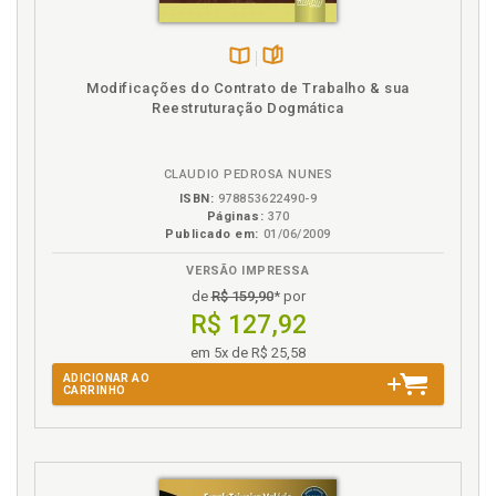
NR 17. Meio ambiente do trabalho e a NR 17, p. 109
O
Disponível
páginas
Modificações do Contrato de Trabalho & sua
na
Reestruturação Dogmática
Organização do trabalho e autoridade, p. 95
B.V.
P
CLAUDIO PEDROSA NUNES
ISBN:
978853622490-9
Psicodinâmica do trabalho, p. 52
Páginas:
370
Psicodinâmica do trabalho e os mecanismos de
Publicado em:
01/06/2009
defesa, p. 58
VERSÃO IMPRESSA
de
R$ 159,90
* por
R
R$ 127,92
Reconhecimento. Meio ambiente do trabalho e o ser
em 5x de R$ 25,58
reconhecido, p. 73
ADICIONAR AO
Reconhecimento. Trabalho e reconhecimento, p. 65
CARRINHO
Referências, p. 161
Responsabilidade civil. Metas abusivas, assédio
moral organizacional e responsabilidade civil, p. 149