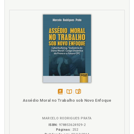
p. 71
Direito fundamental ao trabalho, p. 19
Direito fundamental ao trabalho na perspectiva do
trabalhador como sujeito, p. 32
Direito fundamental ao trabalho. Metas abusivas:
violação dos direitos fundamentais ao trabalho e ao
meio ambiente do trabalho, p. 115
Direito fundamental ao trabalho. Dimensões da
eficácia do direito fundamental ao trabalho, p. 32
Direitos fundamentais, p. 19
Direitos fundamentais. Breves apontamentos
históricos, p. 22
Direitos fundamentais. Concepção de direitos
fundamentais na Constituição de 1988, p. 29
disponível
Disponível
páginas
Direitos fundamentais. Denominação e
Assédio Moral no Trabalho sob Novo Enfoque
em
na
fundamentos dos direitos fundamentais, p. 19
eBook
B.V.
Direitos fundamentais. Falsa dicotomia, p. 27
MARCELO RODRIGUES PRATA
E
ISBN:
978853624929-2
Páginas:
252