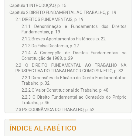
Capítulo 1 INTRODUÇÃO, p. 15
Capítulo 2 DIREITO FUNDAMENTAL AO TRABALHO, p. 19
2.1 DIREITOS FUNDAMENTAIS, p. 19
2.1.1 Denominação e Fundamentos dos Direitos
Fundamentais, p. 19
2.1.2 Breves Apontamentos Históricos, p. 22
2.1.3 Da Falsa Dicotomia, p. 27
2.1.4 A Concepção de Direitos Fundamentais na
Constituição de 1988, p. 29
2.2 O DIREITO FUNDAMENTAL AO TRABALHO NA
PERSPECTIVA DO TRABALHADOR COMO SUJEITO, p. 32
2.2.1 Dimensões da Eficácia do Direito Fundamental ao
Trabalho, p. 32
2.2.2 O Valor Constitucional do Trabalho, p. 40
2.2.3 O Direito Fundamental ao Conteúdo do Próprio
Trabalho, p. 46
2.3 PSICODINÂMICA DO TRABALHO, p. 52
2.3.1 Centralidade Antropológica do Trabalho, p. 53
2.3.2 A Psicodinâmica do Trabalho e os Mecanismos
ÍNDICE ALFABÉTICO
de Defesa, p. 58