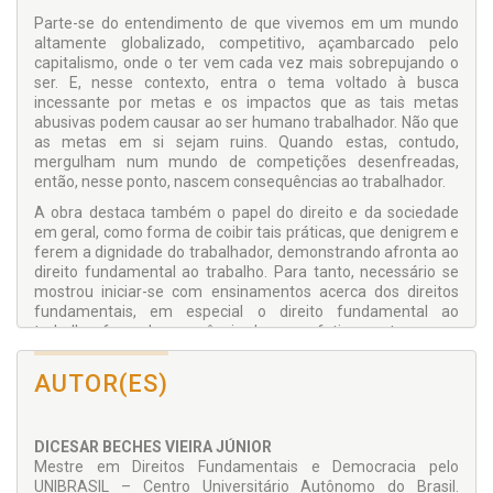
Parte-se do entendimento de que vivemos em um mundo
altamente globalizado, competitivo, açambarcado pelo
capitalismo, onde o ter vem cada vez mais sobrepujando o
ser. E, nesse contexto, entra o tema voltado à busca
incessante por metas e os impactos que as tais metas
abusivas podem causar ao ser humano trabalhador. Não que
as metas em si sejam ruins. Quando estas, contudo,
mergulham num mundo de competições desenfreadas,
então, nesse ponto, nascem consequências ao trabalhador.
A obra destaca também o papel do direito e da sociedade
em geral, como forma de coibir tais práticas, que denigrem e
ferem a dignidade do trabalhador, demonstrando afronta ao
direito fundamental ao trabalho. Para tanto, necessário se
mostrou iniciar-se com ensinamentos acerca dos direitos
fundamentais, em especial o direito fundamental ao
trabalho, focando a essência do que, efetivamente, vem a
ser este direito fundamental, o qual encontra nos direitos
sociais uma válvula para seu verdadeiro entendimento e
AUTOR(ES)
desenvolvimento, no sentido de enxergar no trabalhador não
apenas uma peça para a obtenção do lucro, mas um ser
humano (trabalhador) que merece e deve ser respeitado
DICESAR BECHES VIEIRA JÚNIOR
com tal.
Mestre em Direitos Fundamentais e Democracia pelo
Neste sentido, e quando da discussão acerca do meio
UNIBRASIL – Centro Universitário Autônomo do Brasil.