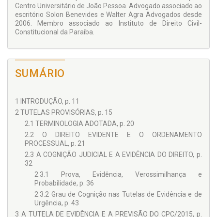
constitucional sobre o ordenamento processual, é feita
Centro Universitário de João Pessoa. Advogado associado ao
abordagem sobre a sumarização da cognição processual a
escritório Solon Benevides e Walter Agra Advogados desde
partir dos princípios constitucionais do devido processo legal,
2006. Membro associado ao Instituto de Direito Civil-
razoável duração do processo e do efetivo acesso à justiça,
Constitucional da Paraíba.
com destaque para o problema do “dano marginal” do
processo, mostrando-se a dificuldade de se conciliar o desejo
por celeridade do procedimento com as garantias
fundamentais do processo, tendo em vista que muitas vezes
SUMÁRIO
valores constitucionais irão colidir, sendo inevitável um
trabalho de ponderação por parte do julgador.
Por fim, é analisada de forma mais específica a
1 INTRODUÇÃO, p. 11
constitucionalidade da tutela de evidência conforme posta
2 TUTELAS PROVISÓRIAS, p. 15
nos incisos e parágrafo único do art. 311 da Lei 13.105/2015,
destacando a grande discussão doutrinária a respeito da
2.1 TERMINOLOGIA ADOTADA, p. 20
concessão da tutela de evidência sem a oitiva da parte
2.2 O DIREITO EVIDENTE E O ORDENAMENTO
contrária, em que se questiona a possibilidade de se
PROCESSUAL, p. 21
postergar o direito ao contraditório mesmo nos casos em
2.3 A COGNIÇÃO JUDICIAL E A EVIDÊNCIA DO DIREITO, p.
que não há urgência.
32
2.3.1 Prova, Evidência, Verossimilhança e
Probabilidade, p. 36
2.3.2 Grau de Cognição nas Tutelas de Evidência e de
Urgência, p. 43
3 A TUTELA DE EVIDÊNCIA E A PREVISÃO DO CPC/2015, p.