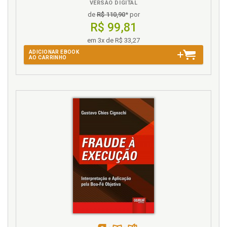
VERSÃO DIGITAL
S
de
R$ 110,90
* por
Sumarização da cognição processual sob a ótica
R$ 99,81
constitucional, p. 101
em 3x de R$ 33,27
ADICIONAR EBOOK
T
AO CARRINHO
Teoria sistêmica no constitucionalismo
contemporâneo, p. 92
Terminologia adotada, p. 20
Tutela de evidência com base em prova documental
e ausência de con-testação séria, p. 69
Tutela de evidência e a fase recursal, p. 76
Tutela de evidência e a fazenda pública, p. 82
Tutela de evidência e a previsão do CPC/2015, p. 47
Tutela de evidência e negócio jurídico processual, p.
81
Tutela de evidência em razão do abuso do direito de
defesa ou o manifes-to propósito protelatório, p. 51
Tutela de evidência nos casos de contrato de