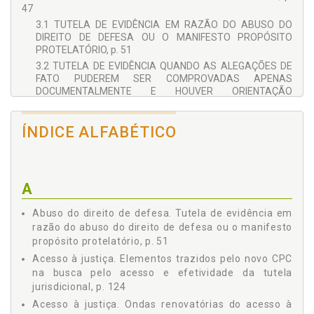
47
3.1 TUTELA DE EVIDÊNCIA EM RAZÃO DO ABUSO DO
DIREITO DE DEFESA OU O MANIFESTO PROPÓSITO
PROTELATÓRIO, p. 51
3.2 TUTELA DE EVIDÊNCIA QUANDO AS ALEGAÇÕES DE
FATO PUDEREM SER COMPROVADAS APENAS
DOCUMENTALMENTE E HOUVER ORIENTAÇÃO
JURISPRUDENCIAL CONSOLIDADA, p. 57
3.3 TUTELA DE EVIDÊNCIA NOS CASOS DE CONTRATO DE
ÍNDICE ALFABÉTICO
DEPÓSITO, p. 66
3.4 TUTELA DE EVIDÊNCIA COM BASE EM PROVA
DOCUMENTAL E AUSÊNCIA DE CONTESTAÇÃO SÉRIA, p.
69
A
3.5 TUTELA DE EVIDÊNCIA SEM A OUVIDA DA PARTE
CONTRÁRIA, p. 74
Abuso do direito de defesa. Tutela de evidência em
3.6 TUTELA DE EVIDÊNCIA E A FASE RECURSAL, p. 76
razão do abuso do direito de defesa ou o manifesto
3.7 TUTELA DE EVIDÊNCIA E NEGÓCIO JURÍDICO
propósito protelatório, p. 51
PROCESSUAL, p. 81
Acesso à justiça. Elementos trazidos pelo novo CPC
3.8 TUTELA DE EVIDÊNCIA E A FAZENDA PÚBLICA, p. 82
na busca pelo acesso e efetividade da tutela
4 EVOLUÇÃO DO DIREITO CONSTITUCIONAL E SUA
jurisdicional, p. 124
PREPONDERÂNCIA SOBRE O PROCESSO CIVIL, p. 87
Acesso à justiça. Ondas renovatórias do acesso à
4.1 PARADIGMAS DO DIREITO CONSTITUCIONAL, p. 87