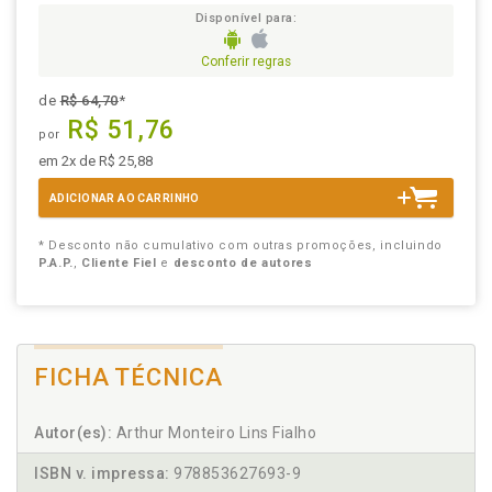
Disponível para:
Conferir regras
de
R$ 64,70
*
R$ 51,76
por
em 2x de R$ 25,88
ADICIONAR AO CARRINHO
* Desconto não cumulativo com outras promoções, incluindo
P.A.P.
,
Cliente Fiel
e
desconto de autores
FICHA TÉCNICA
Autor(es):
Arthur Monteiro Lins Fialho
ISBN v. impressa:
978853627693-9