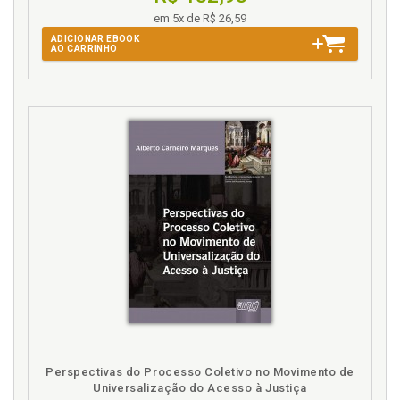
do direito, p. 32
em 5x de R$ 26,59
Evidência. Prova, evidência, verossimilhança e
ADICIONAR EBOOK
AO CARRINHO
probabilidade, p. 36
Evolução do direito constitucional e sua
preponderância sobre o processo civil, p. 87
F
Fazenda Pública. Tutela de evidência e a fazenda
pública, p. 82
G
Grau de cognição nas tutelas de evidência e de
urgência, p. 43
I
Introdução, p. 11
Perspectivas do Processo Coletivo no Movimento de
Universalização do Acesso à Justiça
M