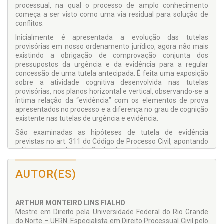
processual, na qual o processo de amplo conhecimento
começa a ser visto como uma via residual para solução de
conflitos.
Inicialmente é apresentada a evolução das tutelas
provisórias em nosso ordenamento jurídico, agora não mais
existindo a obrigação de comprovação conjunta dos
pressupostos da urgência e da evidência para a regular
concessão de uma tutela antecipada. É feita uma exposição
sobre a atividade cognitiva desenvolvida nas tutelas
provisórias, nos planos horizontal e vertical, observando-se a
íntima relação da “evidência” com os elementos de prova
apresentados no processo e a diferença no grau de cognição
existente nas tutelas de urgência e evidência.
São examinadas as hipóteses de tutela de evidência
previstas no art. 311 do Código de Processo Civil, apontando
críticas acerca da redação de alguns dos seus incisos, como
também apresentando sugestões para um melhor aprovei­
tamento da norma em estudo. Observa-se a tutela de
AUTOR(ES)
evidência na fase recursal e em processos que envolvam a
Fazenda Pública, analisando, ainda, a possibilidade de se
realizar negócio jurídico processual dispondo sobre a
ARTHUR MONTEIRO LINS FIALHO
evidência de determinado direito.
Mestre em Direito pela Universidade Federal do Rio Grande
Ademais, considerando a preponderância do sistema
do Norte – UFRN. Especialista em Direito Processual Civil pelo