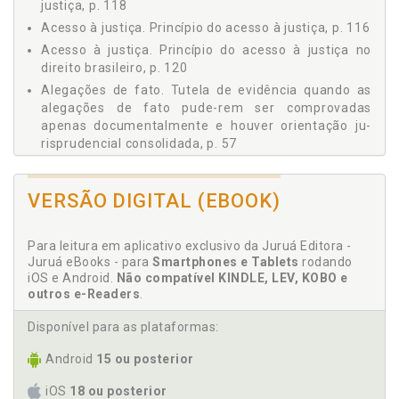
justiça, p. 118
4.2 A TEORIA SISTÊMICA NO CONSTITUCIONALISMO
Acesso à justiça. Princípio do acesso à justiça, p. 116
CONTEMPORÂNEO, p. 92
5 CONSTITUCIONALIZAÇÃO DO PROCESSO, A TUTELA
Acesso à justiça. Princípio do acesso à justiça no
SUMÁRIA DOS DIREITOS EVIDENTES E O ACESSO À
direito brasileiro, p. 120
JUSTIÇA, p. 97
Alegações de fato. Tutela de evidência quando as
5.1 A SUMARIZAÇÃO DA COGNIÇÃO PROCESSUAL SOB A
alegações de fato pude-rem ser comprovadas
ÓTICA CONSTITUCIONAL, p. 101
apenas documentalmente e houver orientação ju-
5.2 DEVIDO PROCESSO LEGAL E SEUS CONSECTÁRIOS, p.
risprudencial consolidada, p. 57
103
Análise da constitucionalidade da tutela de
5.3 PRINCÍPIO DA RAZOÁVEL DURAÇÃO DO PROCESSO:
evidência, p. 126
RELAÇÃO ENTRE TEMPO E PROCESSO, p. 108
VERSÃO DIGITAL (EBOOK)
Ausência de contestação. Tutela de evidência com
5.3.1 Dano Marginal, p. 113
base em prova docu-mental e ausência de
5.4 PRINCÍPIO DO ACESSO À JUSTIÇA, p. 116
contestação séria, p. 69
Para leitura em aplicativo exclusivo da Juruá Editora -
5.4.1 Ondas Renovatórias do Acesso à Justiça, p. 118
Juruá eBooks - para
Smartphones e Tablets
rodando
5.4.2 Princípio do Acesso à Justiça no Direito Brasileiro,
iOS e Android.
Não compatível KINDLE, LEV, KOBO e
C
p. 120
outros e-Readers
.
5.4.3 Elementos Trazidos Pelo Novo CPC na Busca pelo
Cognição judicial e a evidência do direito, p. 32
Acesso e Efetividade da Tutela Jurisdicional, p. 124
Disponível para as plataformas:
Cognição processual. Sumarização da cognição
5.5 ANÁLISE DA CONSTITUCIONALIDADE DA TUTELA DE
processual sob a ótica constitucional, p. 101
Android
15 ou posterior
EVIDÊNCIA, p. 126
Cognição. Grau de cognição nas tutelas de evidência
6 CONCLUSÃO, p. 139
iOS
18 ou posterior
e de urgência, p. 43