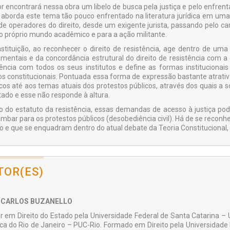
tor encontrará nessa obra um libelo de busca pela justiça e pelo enfren
 aborda este tema tão pouco enfrentado na literatura jurídica em uma 
 de operadores do direito, desde um exigente jurista, passando pelo ca
ao próprio mundo acadêmico e para a ação militante.
stituição, ao reconhecer o direito de resistência, age dentro de uma
mentais e da concordância estrutural do direito de resistência com a 
tência com todos os seus institutos e define as formas institucionais
s constitucionais. Pontuada essa forma de expressão bastante atrativ
icos até aos temas atuais dos protestos públicos, através dos quais a s
tado e esse não responde à altura.
o do estatuto da resistência, essas demandas de acesso à justiça podem
mbar para os protestos públicos (desobediência civil). Há de se reconhe
co e que se enquadram dentro do atual debate da Teoria Constitucional
TOR(ES)
 CARLOS BUZANELLO
r em Direito do Estado pela Universidade Federal de Santa Catarina – U
ica do Rio de Janeiro – PUC-Rio. Formado em Direito pela Universidade 