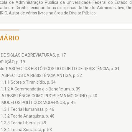
cola de Administração Pública da Universidade Federal do Estado d
ado em Direito, lecionando as disciplinas de Direito Administrativo, Di
RIO. Autor de vários livros na área do Direito Público.
MÁRIO
 DE SIGLAS E ABREVIATURAS, p. 17
DUÇÃO, p. 19
ulo 1 ASPECTOS HISTÓRICOS DO DIREITO DE RESISTÊNCIA, p. 31
1 ASPECTOS DA RESISTÊNCIA ANTIGA, p. 32
1.1.1 Sobre o Tiranicídio, p. 34
1.1.2 A Commendatio e o Beneficium, p. 39
2 A RESISTÊNCIA COMO PROBLEMA MODERNO, p. 40
3 MODELOS POLÍTICOS MODERNOS, p. 45
1.3.1 Teoria Humanista, p. 46
1.3.2 Teoria Anarquista, p. 48
1.3.3 Teoria Liberal, p. 49
1.3.4 Teoria Socialista, p. 53