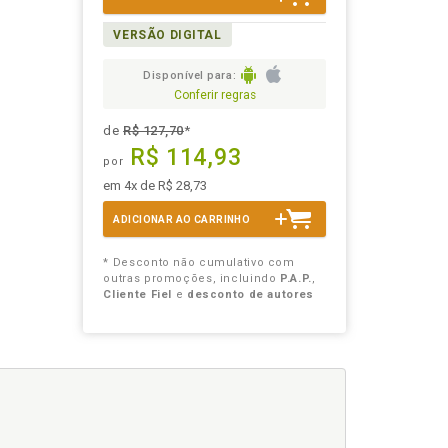
VERSÃO DIGITAL
Disponível para:
Conferir regras
de
R$ 127,70
*
R$ 114,93
por
em 4x de R$ 28,73
ADICIONAR AO CARRINHO
* Desconto não cumulativo com
outras promoções, incluindo
P.A.P.
,
Cliente Fiel
e
desconto de autores