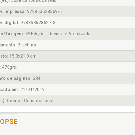
(es):
José Carlos Buzanello
v. impressa:
978853628569-6
v. digital:
978853628627-3
ão/Tiragem:
4ª Edição - Revista e Atualizada
amento:
Brochura
ato:
15,0x21,0 cm
:
476grs.
ro de páginas:
384
icado em:
21/01/2019
s):
Direito - Constitucional
NOPSE