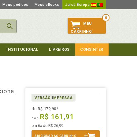
Meus pedidos
Meus eBooks
Juruá Europa
0
MEU
CARRINHO
INSTITUCIONAL
LIVREIROS
CONSINTER
cional
VERSÃO IMPRESSA
de
R$ 179,90
*
R$ 161,91
por
em 6x de R$ 26,99
ADICIONAR AO CARRINHO