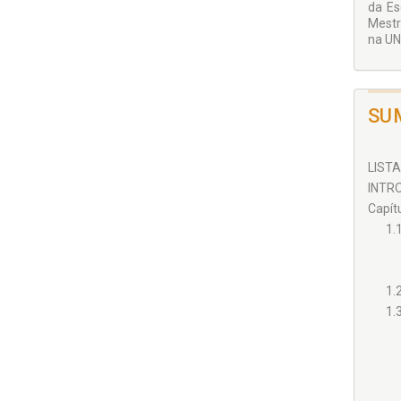
da Es
Mestr
na UNI
SU
LISTA
INTRO
Capít
1.
1.
1.