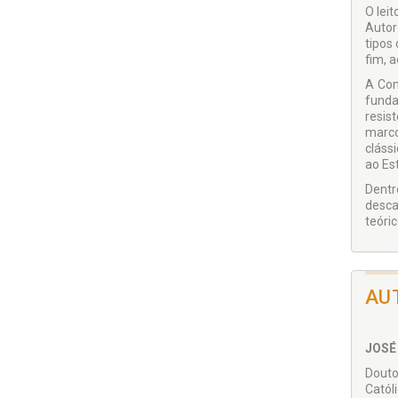
O lei
Autor
tipos
fim, 
A Con
funda
resis
marco
cláss
ao Es
Dentr
desca
teóri
AU
JOSÉ
Douto
Catól