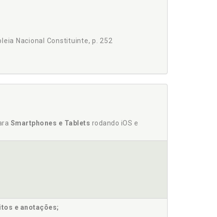
leia Nacional Constituinte, p. 252
para
Smartphones e Tablets
rodando iOS e
. 185
7
itos e anotações;