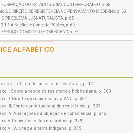
4 FORMAÇÃO DO ESTADO SOCIAL CONTEMPORÂNEO, p. 58
ulo 2 O DIREITO DE RESISTÊNCIA NO PENSAMENTO MODERNO, p. 63
1 O PROBLEMA JUSNATURALISTA, p. 65
2.1.1 A Noção de Contrato Público, p. 69
2 ESBOÇO DO MODELO HOBBESIANO, p. 76
2.2.1 A Noção de Segurança Político-Jurídica, p. 81
2.2.2 A Resistência é Possível?, p. 86
DICE ALFABÉTICO
3 ESBOÇO DO MODELO LOCKIANO, p. 95
2.3.1 Contrato Lockiano, p. 97
2.3.2 A Legitimidade do Direito, p. 99
2.3.3 A Resistência Legítima, p. 102
4 A CONSTRUÇÃO DA SOCIEDADE POLÍTICA MODERNA, p. 107
eviatura. Lista de siglas e abreviaturas, p. 17
2.4.1 Estado e Direito em Hobbes e Locke, p. 108
xo I. Sobre a teoria da resistência hobbesiana, p. 303
2.4.2 Ordem Política e Ordem Jurídica, p. 112
xo II. Direito de resistência na ANC, p. 331
2.4.3 Segurança Jurídica e Direito Positivo, p. 116
xo III. Fonte constitucional da resistência, p. 337
ulo 3 INSTITUCIONALIZAÇÃO DO DIREITO DE RESISTÊNCIA, p. 125
xo IV. Aplicações da objeção de consciência, p. 343
1 A INSTITUCIONALIZAÇÃO DA RESISTÊNCIA, p. 127
3.1.1 Resistência Moderna, p. 130
xo V. Resistência dos quilombos, p. 349
3.1.2 Resistência Contemporânea, p. 138
xo VI. A luta pela terra indígena, p. 355