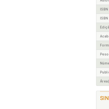
Autor
ISBN 
ISBN 
Ediç
Acab
Form
Peso
Núme
Publ
Área(
SI