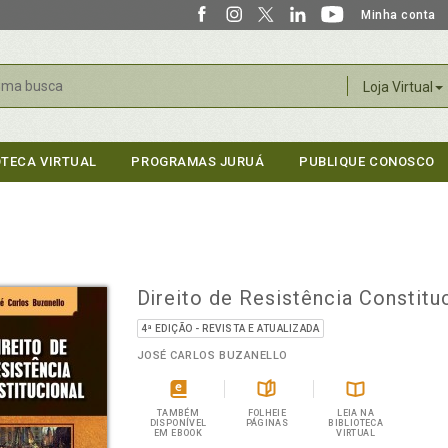
Minha conta
r
Loja Virtual
OTECA VIRTUAL
PROGRAMAS JURUÁ
PUBLIQUE CONOSCO
Direito de Resistência Constitu
4ª EDIÇÃO - REVISTA E ATUALIZADA
JOSÉ CARLOS BUZANELLO
TAMBÉM
FOLHEIE
LEIA NA
DISPONÍVEL
PÁGINAS
BIBLIOTECA
EM EBOOK
VIRTUAL