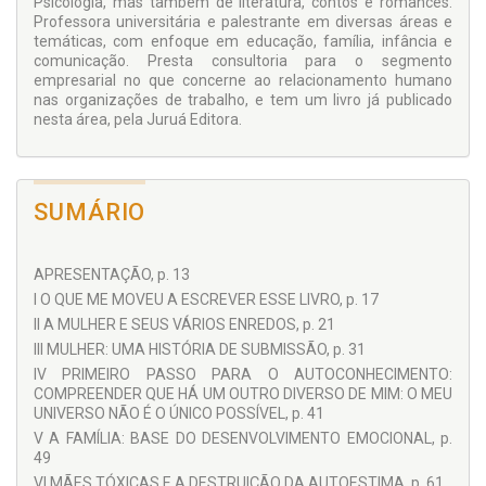
Psicologia, mas também de literatura, contos e romances.
Professora universitária e palestrante em diversas áreas e
temáticas, com enfoque em educação, família, infância e
comunicação. Presta consultoria para o segmento
empresarial no que concerne ao relacionamento humano
nas organizações de trabalho, e tem um livro já publicado
nesta área, pela Juruá Editora.
SUMÁRIO
APRESENTAÇÃO, p. 13
I O QUE ME MOVEU A ESCREVER ESSE LIVRO, p. 17
II A MULHER E SEUS VÁRIOS ENREDOS, p. 21
III MULHER: UMA HISTÓRIA DE SUBMISSÃO, p. 31
IV PRIMEIRO PASSO PARA O AUTOCONHECIMENTO:
COMPREENDER QUE HÁ UM OUTRO DIVERSO DE MIM: O MEU
UNIVERSO NÃO É O ÚNICO POSSÍVEL, p. 41
V A FAMÍLIA: BASE DO DESENVOLVIMENTO EMOCIONAL, p.
49
VI MÃES TÓXICAS E A DESTRUIÇÃO DA AUTOESTIMA, p. 61