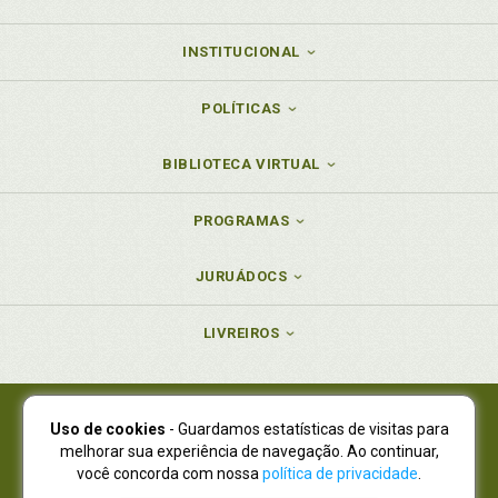
INSTITUCIONAL
POLÍTICAS
BIBLIOTECA VIRTUAL
PROGRAMAS
JURUÁDOCS
LIVREIROS
Uso de cookies
- Guardamos estatísticas de visitas para
Juruá Editora Ltda., CNPJ 77.535.508/0001-19
melhorar sua experiência de navegação. Ao continuar,
Juruá Informática Ltda., CNPJ 01.701.561/0001-80
você concorda com nossa
política de privacidade
.
NOVO ENDEREÇO:
R. Flávio Dallegrave, 7665, São Lourenço |