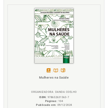
T
Toxicidade. Mães tóxicas e a destruição da
autoestima, p. 61
disponível
Disponível
páginas
Mulheres na Saúde
em
na
eBook
B.V.
ORGANIZADORA: DANDA COELHO
ISBN:
978652631563-7
Páginas:
104
Publicado em:
09/12/2024