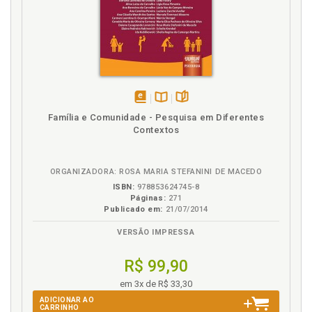
disponível
Disponível
páginas
Família e Comunidade - Pesquisa em Diferentes
em
na
Contextos
eBook
B.V.
ORGANIZADORA: ROSA MARIA STEFANINI DE MACEDO
ISBN:
978853624745-8
Páginas:
271
Publicado em:
21/07/2014
VERSÃO IMPRESSA
R$ 99,90
em 3x de R$ 33,30
ADICIONAR AO
CARRINHO