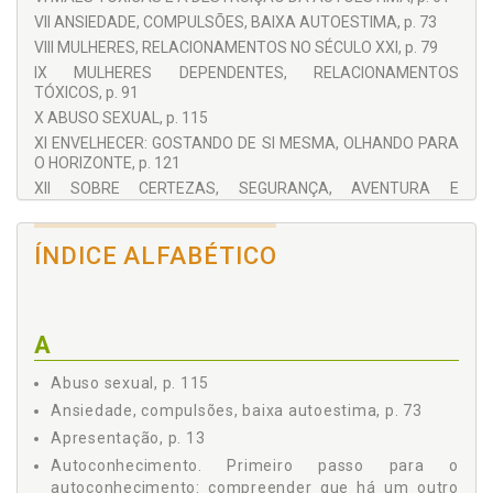
VII ANSIEDADE, COMPULSÕES, BAIXA AUTOESTIMA, p. 73
VIII MULHERES, RELACIONAMENTOS NO SÉCULO XXI, p. 79
IX MULHERES DEPENDENTES, RELACIONAMENTOS
TÓXICOS, p. 91
X ABUSO SEXUAL, p. 115
XI ENVELHECER: GOSTANDO DE SI MESMA, OLHANDO PARA
O HORIZONTE, p. 121
XII SOBRE CERTEZAS, SEGURANÇA, AVENTURA E
OPORTUNIDADES, p. 127
XIII SOBRE FELICIDADE E MOMENTOS, p. 131
ÍNDICE ALFABÉTICO
XIV PARA FINALIZAR: SOBRE ESCOLHAS E ERROS, p. 135
REFERÊNCIAS, p. 139
A
Abuso sexual, p. 115
Ansiedade, compulsões, baixa autoestima, p. 73
Apresentação, p. 13
Autoconhecimento. Primeiro passo para o
autoconhecimento: compreender que há um outro