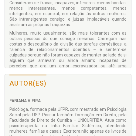
Consideram-se fracas, incapazes, inferiores; menos bonitas,
menos interessantes, menos competentes, menos
inteligentes, em especial, em relação às outras mulheres.
São intransigentes consigo, e juízas implacáveis quando
analisam as próprias fraquezas.
Mulheres, muito usualmente, são mais tolerantes com as
outras pessoas do que consigo mesmas. Carregam nas
costas o desequilíbrio da divisão das tarefas domésticas, a
falência de relacionamentos doentios – e sentem-se
culpadas porque não foram capazes de manter ao lado de si
alguém que amavam ou ainda amam; incapazes de
perceber que era um amor escravizador ou até uma
obsessão. Lidam com a história de pais negligentes,
autoritários, castradores. Muitas vezes, de mães narcisistas.
AUTOR(ES)
Pior ainda, muitas têm que seguir com o fardo de terem sido
abusadas na infância, o que destrói a formação de qualquer
identidade.
FABIANA VIEIRA
Ao mergulhar nessa leitura, as mulheres vão perceber que a
crença negativa que possuem em relação a si está
Psicóloga, formada pela UFPR, com mestrado em Psicologia
atravancando seu desenvolvimento emocional. E só com um
Social pela USP. Possui também formação em Direito, pela
mergulho profundo nas suas mais recônditas carências e
Faculdade de Direito de Curitiba – UNICURITIBA. Atua como
medos, assumindo que são frágeis, mas tudo bem, é que
psicoterapeuta na linha Familiar Sistêmica, atendendo
conseguirão seguir adiante, fazendo escolhas mais
mulheres, famílias e casais. Escritora não apenas de livros de
consoantes com os seus íntimos desejos.