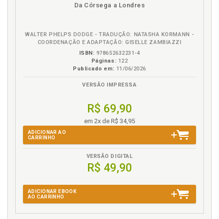
disponível
Disponível
páginas
podcast
Primeiro passo para o autoconhecimento:
Da Córsega a Londres
em
na
compreender que há um outro diverso de mim: o
eBook
B.V.
meu universo não é o único possível, p. 41
WALTER PHELPS DODGE - TRADUÇÃO: NATASHA KORMANN -
COORDENAÇÃO E ADAPTAÇÃO: GISELLE ZAMBIAZZI
R
ISBN:
978652632231-4
Páginas:
122
Referências, p. 139
Publicado em:
11/06/2026
Relacionamento tóxico. Mulheres dependentes,
VERSÃO IMPRESSA
relacionamentos tóxicos, p. 91
Relacionamento. Mulheres, relacionamentos no
R$ 69,90
século XXI, p. 79
em 2x de R$ 34,95
S
ADICIONAR AO
CARRINHO
Segurança. Sobre certezas, segurança, aventura e
VERSÃO DIGITAL
oportunidades, p. 127
R$ 49,90
Sobre certezas, segurança, aventura e
oportunidades, p. 127
Sobre felicidade e momentos, p. 131
ADICIONAR EBOOK
AO CARRINHO
Submissão. Mulher: uma história de submissão, p.
31