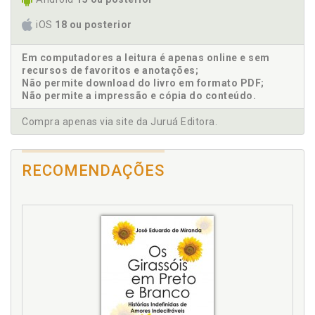
diverso de mim: o meu universo não é o único
possível, p. 41
iOS
18 ou posterior
Compulsão. Ansiedade, compulsões, baixa
autoestima, p. 73
Em computadores a leitura é apenas online e sem
Conquistas. Mulher: uma história de submissão, p.
recursos de favoritos e anotações;
31
Não permite download do livro em formato PDF;
Não permite a impressão e cópia do conteúdo.
Convivência social. Primeiro passo para o
autoconhecimento: compreender que há um outro
Compra apenas via site da Juruá Editora.
diverso de mim: o meu universo não é o único
possível, p. 41
RECOMENDAÇÕES
D
Dependência. Mulheres dependentes,
relacionamentos tóxicos, p. 91
Desenvolvimento emocional. Família: base do
desenvolvimento emocional, p. 49
E
Emoção. Família: base do desenvolvimento