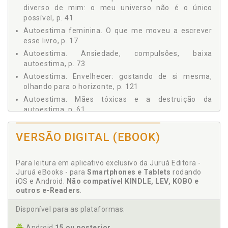
diverso de mim: o meu universo não é o único
possível, p. 41
Autoestima feminina. O que me moveu a escrever
esse livro, p. 17
Autoestima. Ansiedade, compulsões, baixa
autoestima, p. 73
Autoestima. Envelhecer: gostando de si mesma,
olhando para o horizonte, p. 121
Autoestima. Mães tóxicas e a destruição da
autoestima, p. 61
Autoestima. Mulher e seus vários enredos, p. 21
VERSÃO DIGITAL (EBOOK)
Aventura. Sobre certezas, segurança, aventura e
oportunidades, p. 127
Para leitura em aplicativo exclusivo da Juruá Editora -
C
Juruá eBooks - para
Smartphones e Tablets
rodando
iOS e Android.
Não compatível KINDLE, LEV, KOBO e
Certeza. Sobre certezas, segurança, aventura e
outros e-Readers
.
oportunidades, p. 127
Disponível para as plataformas:
Compreensão. Primeiro passo para o
autoconhecimento: compreender que há um outro
Android
15 ou posterior