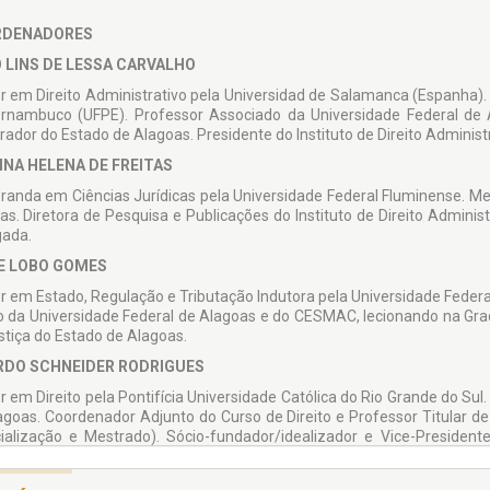
RDENADORES
O LINS DE LESSA CARVALHO
r em Direito Administrativo pela Universidad de Salamanca (Espanha). 
rnambuco (UFPE). Professor Associado da Universidade Federal de 
rador do Estado de Alagoas. Presidente do Instituto de Direito Adminis
INA HELENA DE FREITAS
randa em Ciências Jurídicas pela Universidade Federal Fluminense. Mes
as. Diretora de Pesquisa e Publicações do Instituto de Direito Administ
ada.
PE LOBO GOMES
r em Estado, Regulação e Tributação Indutora pela Universidade Feder
to da Universidade Federal de Alagoas e do CESMAC, lecionando na Gra
stiça do Estado de Alagoas.
RDO SCHNEIDER RODRIGUES
r em Direito pela Pontifícia Universidade Católica do Rio Grande do Sul
agoas. Coordenador Adjunto do Curso de Direito e Professor Titular de
ialização e Mestrado). Sócio-fundador/idealizador e Vice-Presidente
). Procurador do Ministério Público de Contas de Alagoas.
IGO JOSÉ RODRIGUES BEZERRA