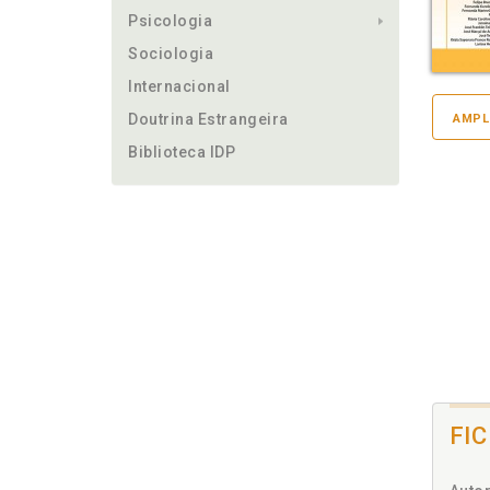
Psicologia
Sociologia
Internacional
Doutrina Estrangeira
AMPL
Biblioteca IDP
FI