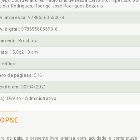
(es):
Coordenadores: Fábio Lins de Lessa Carvalho, Filipe Lôbo Go
ider Rodrigues, Rodrigo José Rodrigues Bezerra
v. impressa:
978655605500-8
v. digital:
978655605690-6
amento:
Brochura
ato:
15,0x21,0 cm
:
640grs.
ro de páginas:
516
icado em:
30/04/2021
s):
Direito - Administrativo
NOPSE
iro no país, o presente livro analisa com acuidade e completude 