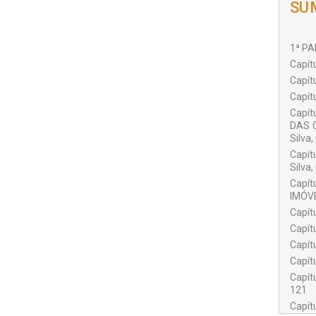
SU
Mestr
Desem
1ª PA
COLA
Capít
Alyss
Capít
Ana C
Capít
Angel
Capí
DAS C
Aryko
Silva,
Bárba
Capít
Silva,
Bruna
Capí
Carlo
IMÓVE
Claudi
Capít
Delan
Capít
Capít
Delso
Capít
Elder
Capít
Elman
121
Capít
Ênio A