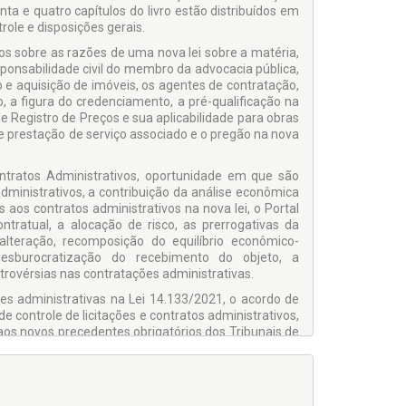
nta e quatro capítulos do livro estão distribuídos em
role e disposições gerais.
los sobre as razões de uma nova lei sobre a matéria,
responsabilidade civil do membro da advocacia pública,
 e aquisição de imóveis, os agentes de contratação,
, a figura do credenciamento, a pré-qualificação na
e Registro de Preços e sua aplicabilidade para obras
 e prestação de serviço associado e o pregão na nova
ontratos Administrativos, oportunidade em que são
ministrativos, a contribuição da análise econômica
aos contratos administrativos na nova lei, o Portal
tratual, a alocação de risco, as prerrogativas da
 alteração, recomposição do equilíbrio econômico-
 desburocratização do recebimento do objeto, a
trovérsias nas contratações administrativas.
ões administrativas na Lei 14.133/2021, o acordo de
de controle de licitações e contratos administrativos,
 aos novos precedentes obrigatórios dos Tribunais de
ivas do controle social na nova lei de licitações.
 contratações públicas no Brasil.