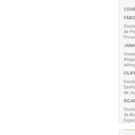
COO
FÁBI
Douto
de Pe
Procu
JANA
Douto
Alago
advog
FILI
Douto
Direi
de Ju
RICA
Douto
de Al
Espec
(IDAA
RODR