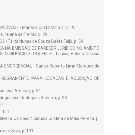
 de Direito Administrativo na Unit/AL. Assessor de
TIVOS? - Mariana Costa Morais, p. 19
Helena de Freitas, p. 29
Tálita Nunes de Souza Baêta Feijó, p. 39
ICA NA EMISSÃO DE PARECER JURÍDICO NO ÂMBITO
O SILÊNCIO ELOQUENTE - Larissa Helena Correia
A EMERGENCIAL - Carlos Roberto Lima Marques da
S NO REGRAMENTO PARA LOCAÇÃO E AQUISIÇÃO DE
onseca Amorim, p. 81
go José Rodrigues Bezerra, p. 93
101
. 111
eira Cardoso / Cláudia Cristina de Melo Pereira, p.
ira Silva, p. 131