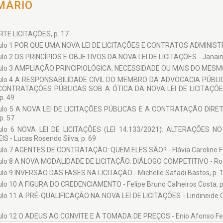
MÁRIO
e em Direito Público pela Universidade Federal de Alagoas. Professor
bargador no Tribunal de Justiça de Alagoas.
RTE LICITAÇÕES, p. 17
BORADORES:
ulo 1 POR QUE UMA NOVA LEI DE LICITAÇÕES E CONTRATOS ADMINISTRA
on Paulo Melo de Souza
ulo 2 OS PRINCÍPIOS E OBJETIVOS DA NOVA LEI DE LICITAÇÕES - Janaina 
hristina Tenório Ribeiro Bernardes
ulo 3 AMPLIAÇÃO PRINCIPIOLÓGICA: NECESSIDADE OU MAIS DO MESMO? - 
o Braga Netto Rodrigues de Melo
tulo 4 A RESPONSABILIDADE CIVIL DO MEMBRO DA ADVOCACIA PÚBL
ONTRATAÇÕES PÚBLICAS SOB A ÓTICA DA NOVA LEI DE LICITAÇÕES: 
erne Lima Barbosa
 p. 49
ra Ingrid Silva Marques
ulo 5 A NOVA LEI DE LICITAÇÕES PÚBLICAS E A CONTRATAÇÃO DIRET
 p. 57
 Beatriz Alves de Campos
tulo 6 NOVA LEI DE LICITAÇÕES (LEI 14.133/2021): ALTERAÇÕE
s Roberto Lima Marques da Silva
IS - Lucas Rosendo Silva, p. 69
a Cristina de Melo Pereira
ulo 7 AGENTES DE CONTRATAÇÃO: QUEM ELES SÃO? - Flávia Caroline F
o Sobral Rolim
ulo 8 A NOVA MODALIDADE DE LICITAÇÃO: DIÁLOGO COMPETITIVO - Rodri
ulo 9 INVERSÃO DAS FASES NA LICITAÇÃO - Michelle Safadi Bastos, p. 
n Lyra da Fonseca
ulo 10 A FIGURA DO CREDENCIAMENTO - Felipe Bruno Calheiros Costa, p
 Soares da Silva Calheiros
ulo 11 A PRÉ-QUALIFICAÇÃO NA NOVA LEI DE LICITAÇÕES - Lindineide Oliv
uel de Freitas Machado
ulo 12 O ADEUS AO CONVITE E À TOMADA DE PREÇOS - Enio Afonso Ferre
fonso Ferreira Silva