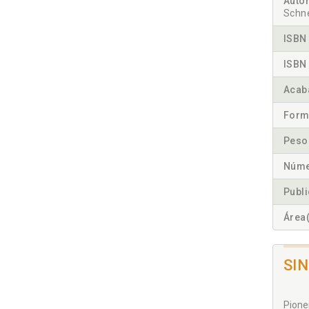
Autor
Schne
ISBN 
ISBN 
Acab
Form
Peso
Núme
Publ
Área(
SI
Pione