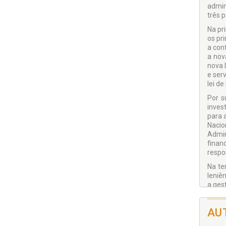
admin
três p
Na pr
os pri
a con
a nov
nova 
e ser
lei de
Por s
inves
para 
Nacio
Admin
finan
respo
Na te
leniên
a ges
Contas
Trata
AU