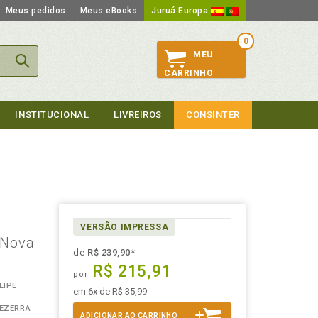
Meus pedidos
Meus eBooks
Juruá Europa
0
MEU
CARRINHO
INSTITUCIONAL
LIVREIROS
CONSINTER
VERSÃO IMPRESSA
(Nova
de
R$ 239,90
*
R$ 215,91
por
LIPE
em 6x de R$ 35,99
BEZERRA
ADICIONAR AO CARRINHO