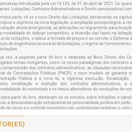
istrativas introduzida pela Lei 14.133, de 01 de abril de 2021. Os quare
artes: Licitações, Contratos Administrativos e Direito sancionatório/cont
imeira parte, vê-se o novo Direito das Licitações, destacando-se capítu
ncípios e objetivos da nova legislação, a ampliação principiológica, a 
tratação direta emergencial, as alterações no regramento para locação
a modalidade do diálogo competitivo, a inversão das fases na licitação
Lei de Licitações, o adeus à tomada de preços e ao convite, o Sistema d
viços de engenharia na nova lei de licitações, o regime de fornecimento
 licitações.
ua vez, a segunda parte do livro é dedicada ao Novo Direito dos C
tigados temas instigantes, como os novos paradigmas dos contratos ad
a compreensão dos contratos administrativos, as cláusulas necessárias 
nal de Contratações Públicas (PNCP), o novo modelo de garantia con
istração Pública e a nova lei, a vigência, execução, fiscalização,
ceiro, invalidação e extinção dos contratos administrativos, a
nsabilidade do contratado e os meios alternativos de resoluções de con
rceira parte do livro, destacam-se os estudos sobre infrações e sanç
cia, a desconsideração extrajudicial da personalidade jurídica em sede 
tão de riscos e o controle preventivo nas contratações públicas, o veto
, as disposições penais, a vigência e o regime de transição e as perspect
-se, portanto, de uma leitura essencial a todos aqueles que lidam com as
TOR(ES)