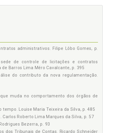
 PARA OBRAS E SERVIÇOS DE ENGENHARIA NA NOVA
O - Rafael Paiva de Almeida, p. 149
ques, p. 155
TIVOS - Fábio Lins de Lessa Carvalho, p. 169
NSÃO DOS CONTRATOS ADMINISTRATIVOS - Filipe
tratos administrativos. Filipe Lôbo Gomes, p.
Maria Michelle de Araújo Cordeiro / Washington
 sede de controle de licitações e contratos
IONAL DE CONTRATAÇÕES PÚBLICAS (PNCP) - Ana
la de Barros Lima Méro Cavalcante, p. 395
álise do contributo da nova regulamentação.
RATAÇÕES PÚBLICAS: DISCUSSÕES ACERCA DE UMA
Tenório Nunes Filho, p. 219
ezerra de Oliveira, p. 229
: o que muda no comportamento dos órgãos de
IÇÃO EQUITATIVA DE RISCOS ENTRE O PARTICULAR E
arbosa, p. 239
no tempo. Louise Maria Teixeira da Silva, p. 485
S LICITAÇÕES E CONTRATOS ADMINISTRATIVOS -
l. Carlos Roberto Lima Marques da Silva, p. 57
STÊMICA EM FACE DAS INOVAÇÕES DA NOVA LEI DE
Rodrigues Bezerra, p. 93
os dos Tribunais de Contas. Ricardo Schneider