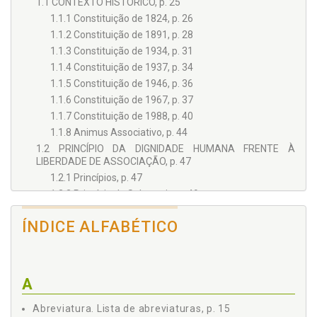
1.1 CONTEXTO HISTÓRICO, p. 25
1.1.1 Constituição de 1824, p. 26
1.1.2 Constituição de 1891, p. 28
1.1.3 Constituição de 1934, p. 31
1.1.4 Constituição de 1937, p. 34
1.1.5 Constituição de 1946, p. 36
1.1.6 Constituição de 1967, p. 37
1.1.7 Constituição de 1988, p. 40
1.1.8 Animus Associativo, p. 44
1.2 PRINCÍPIO DA DIGNIDADE HUMANA FRENTE À
LIBERDADE DE ASSOCIAÇÃO, p. 47
1.2.1 Princípios, p. 47
1.2.2 Princípio da Soberania, p. 49
1.2.3 Princípio da Cidadania, p. 49
ÍNDICE ALFABÉTICO
1.2.4 A Celebração do Princípio da Dignidade da
Pessoa Humana Frente ao Direito de Associação, p. 50
1.2.5 Princípio dos Valores Sociais do Trabalho e da
Livre Iniciativa, p. 53
A
1.3 AS DIMENSÕES DOS DIREITOS FUNDAMENTAIS, p. 54
1.3.1 Os Direitos Fundamentais de Primeira Geração, p.
Abreviatura. Lista de abreviaturas, p. 15
55