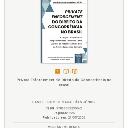
fundamentais, p. 54
E
Empreendedorismo x associativismo, p. 85
Epílogo, p. 153
Estado. Regulamentação da atividade, a não
interferência do Estado no funcionamento das
associações, p. 98
Estudo sobre a legalidade da criação e formação
das associações de proteção veicular no país, p. 101
disponível
Disponível
páginas
F
Private Enforcement do Direito da Concorrência no
em
na
Brasil
eBook
B.V.
Flexibilização da atividade econômica das
associações, p. 94
Função social. Direito da pessoa de baixa renda em
DANILO BRUM DE MAGALHÃES JÚNIOR
ser assegurada, p. 117
ISBN:
978652632305-2
Páginas:
226
Publicado em:
21/05/2026
G
VERSÃO IMPRESSA