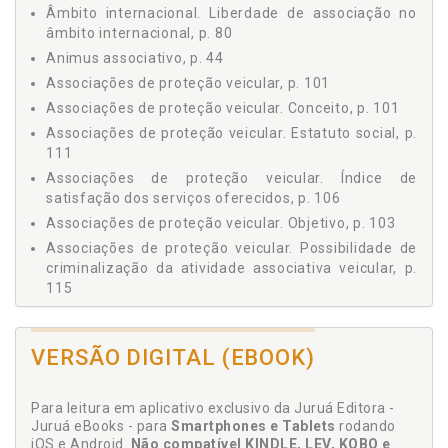
Âmbito internacional. Liberdade de associação no
1.3.2 Os Direitos Fundamentais de Segunda Dimensão,
âmbito internacional, p. 80
p. 55
Animus associativo, p. 44
1.3.3 Os Direitos Fundamentais de Terceira Geração, p.
57
Associações de proteção veicular, p. 101
1.3.4 Os Direitos Fundamentais de Quarta Geração, p.
Associações de proteção veicular. Conceito, p. 101
58
Associações de proteção veicular. Estatuto social, p.
1.3.5 Características e Dimensões do Direito de
111
Associações, p. 58
Associações de proteção veicular. Índice de
2 DIREITOS FUNDAMENTAIS E OS ASPECTOS LEGAIS PARA
satisfação dos serviços oferecidos, p. 106
FORMAÇÃO E CRIAÇÃO DE ASSOCIAÇÕES, p. 63
Associações de proteção veicular. Objetivo, p. 103
2.1 LIBERDADE DE ASSOCIAÇÃO E CLÁUSULA PÉTREA, p.
63
Associações de proteção veicular. Possibilidade de
2.2 LIBERDADE DE ASSOCIAÇÃO NA PERSPECTIVA
criminalização da atividade associativa veicular, p.
CONSTITUCIONAL, p. 66
115
2.3 LIBERDADE DE ASSOCIAÇÃO NA PERSPECTIVA
Associações de proteção veicular. Requisitos para
CÓDIGO CIVIL, p. 72
uma associação legalmente constituída, p. 104
2.4 LIBERDADE DE ASSOCIAÇÃO NA PERSPECTIVA
VERSÃO DIGITAL (EBOOK)
Associações x seguradoras, p. 122
DIREITO DO CONSUMIDOR, p. 78
Associações x seguradoras. Campos de atuação, p.
2.5 LIBERDADE DE ASSOCIAÇÃO NO ÂMBITO
125
INTERNACIONAL, p. 80
Para leitura em aplicativo exclusivo da Juruá Editora -
Juruá eBooks - para
Smartphones e Tablets
rodando
Associações. Características da criação e da
2.6 CARACTERÍSTICAS DA CRIAÇÃO E DA FORMAÇÃO
iOS e Android.
Não compatível KINDLE, LEV, KOBO e
DAS ASSOCIAÇÕES, p. 84