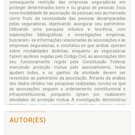
consequente restrição das empresas seguradoras em
proteger determinados bens e ou grupos de pessoas. Essa
nova modalidade de associação de pessoas veio ao mercado
como fruto da necessidade das pessoas desamparadas
pelas seguradoras, objetivando assegurar seu patrimônio.
Utilizando uma pesquisa indutiva e teorética, com
explorações bibliográficas e investigações empíricas,
buscaram--se informações relacionadas às associações e às
empresas seguradoras, e constatou-se que ambas operam
sobre modalidades distintas; enquanto as seguradoras
fazem apólices regidas pelo Código Civil, as associações têm
seu funcionamento regido pela Constituição Federal,
exercendo proteção mútua pelo associativismo, todos
ajudam todos, e os ganhos da atividade devem ser
revestidos ao patrimônio da associação. Através da análise
dos dados obtidos nas pesquisas realizadas, conclui-se que
as associações seguem o ordenamento constitucional e
infraconstitucional, porquanto optam por realizarem
atividades de proteção mútua. A investigação demonstrou
também que as associações praticam preços mais
acessíveis aos associados e ao consumidor, e por isso o
crescimento dessa modalidade de proteção patrimonial.
AUTOR(ES)
Necessário deixar cristalina a diferença entre associação e
seguradora, com o fim de o consumidor ter total ciência das
vantagens e desvantagens de cada modalidade.