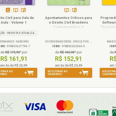
t. 294, p. 145
t. 295, p. 150
heie
Também
Também
Folheie
t. 296, p. 153
disponível
Disponível
páginas
Disponível
páginas
ito Civil para Sala de
Apontamentos Críticos para
Propried
t. 297, p. 154
em
na
na
Aula - Volume 1
o Direito Civil Brasileiro
Softwar
t. 298, p. 156
eBook
B.V.
B.V.
Contemporâneo II
Tecnolog
t. 299, p. 157
5ª EDIÇÃO - REVISTA E ATUALIZADA
ÊNCIAS, p. 163
FERNANDO GABURRI
COORDENADORES: EROULTHS C. JUNIOR, JUSSARA M.L. MEIRELLES, LUIZ FACHIN E PAULO NALIN
MARC
SBN:
978853627796-7
ISBN:
978853622654-5
ISB
de
R$ 179,90
* por
de
R$ 169,90
* por
de
R$ 161,91
R$ 152,91
R$
em 6x de R$ 26,99
em 6x de R$ 25,49
em 
IONAR AO
ADICIONAR AO
ADICIONA
RINHO
CARRINHO
CARRINH