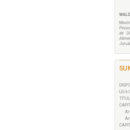
WALD
Mestr
Pesso
de Di
Alime
Juruá
SU
DISPO
LEI 6
TÍTUL
CAPÍTU
Art
Art
CAPÍTU