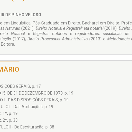
IR DE PINHO VELOSO
e em Linguística. Pós-Graduado em Direito. Bacharel em Direito. Profe
as Naturais
(2021);
Direito Notarial e Registral: ata notarial
(2019);
Direito
reito Notarial e Registral: notários e registradores, suscitação de
ntação
(2017);
Direito Processual Administrativo
(2013) e
Metodologia d
 Editora.
MÁRIO
SIÇÕES GERAIS, p. 17
.015, DE 31 DE DEZEMBRO DE 1973, p. 19
O I - DAS DISPOSIÇÕES GERAIS, p. 19
LO I - Das Atribuições, p. 19
. 1º, p. 19
. 2º, p. 33
LO II - Da Escrituração, p. 38