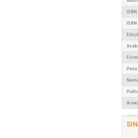
Autor
ISBN 
ISBN 
Ediç
Acab
Form
Peso
Núme
Publ
Área(
SI