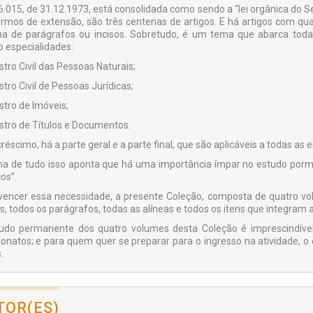
 6.015, de 31.12.1973, está consolidada como sendo a “lei orgânica do Se
rmos de extensão, são três centenas de artigos. E há artigos com q
a de parágrafos ou incisos. Sobretudo, é um tema que abarca toda 
o especialidades:
stro Civil das Pessoas Naturais;
stro Civil de Pessoas Jurídicas;
stro de Imóveis;
istro de Títulos e Documentos.
éscimo, há a parte geral e a parte final, que são aplicáveis a todas as 
a de tudo isso aponta que há uma importância ímpar no estudo porm
os”.
vencer essa necessidade, a presente Coleção, composta de quatro v
s, todos os parágrafos, todas as alíneas e todos os itens que integram a
udo permanente dos quatro volumes desta Coleção é imprescindível
ionatos; e para quem quer se preparar para o ingresso na atividade, o
.
TOR(ES)