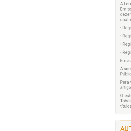
A Lei
Em te
dezen
quatr
• Regi
• Regi
• Regi
• Reg
Em acr
A som
Públic
Para 
artigo
O est
Tabel
títulos
AU