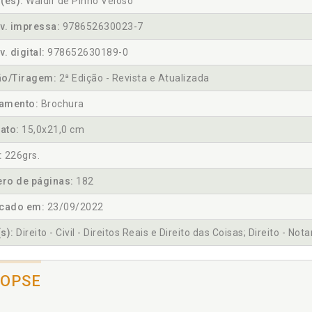
(es):
Waldir de Pinho Veloso
v. impressa:
978652630023-7
v. digital:
978652630189-0
ão/Tiragem:
2ª Edição - Revista e Atualizada
amento:
Brochura
ato:
15,0x21,0 cm
:
226grs.
ro de páginas:
182
icado em:
23/09/2022
s):
Direito - Civil - Direitos Reais e Direito das Coisas; Direito - Nota
NOPSE