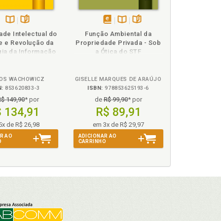
Disponível
páginas
disponível
Disponível
páginas
ade Intelectual do
Função Ambiental da
na
em
na
e e Revolução da
Propriedade Privada - Sob
B.V.
eBook
B.V.
ia da Informação
a Ótica do STF
OS WACHOWICZ
GISELLE MARQUES DE ARAÚJO
N:
853620833-3
ISBN:
978853625193-6
R$ 149,90
* por
de
R$ 99,90
* por
 134,91
R$ 89,91
5x de R$ 26,98
em 3x de R$ 29,97
R AO
ADICIONAR AO
O
CARRINHO