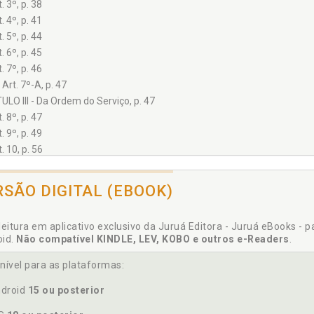
. 3º, p. 38
. 4º, p. 41
. 5º, p. 44
. 6º, p. 45
. 7º, p. 46
Art. 7º-A, p. 47
ULO III - Da Ordem do Serviço, p. 47
. 8º, p. 47
. 9º, p. 49
. 10, p. 56
. 11, p. 57
. 12, p. 60
RSÃO DIGITAL (EBOOK)
. 13, p. 63
. 14, p. 67
leitura em aplicativo exclusivo da Juruá Editora - Juruá eBooks - 
. 15, p. 70
oid.
Não compatível KINDLE, LEV, KOBO e outros e-Readers
.
ULO IV - Da Publicidade, p. 72
. 16, p. 72
nível para as plataformas:
. 17, p. 75
droid
15 ou posterior
. 18, p. 78
. 19, p. 78