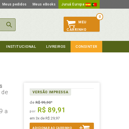
Meus pedidos
Meus eBooks
Juruá Europa
0
MEU
CARRINHO
INSTITUCIONAL
LIVREIROS
CONSINTER
s
, de
VERSÃO IMPRESSA
de
R$ 99,90
*
R$ 89,91
89 a
por
e
em 3x de R$ 29,97
ADICIONAR AO CARRINHO