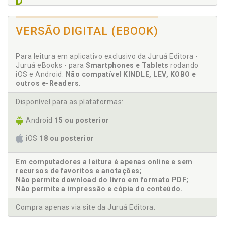
D
Direito fundamental. Concretização do direito
fundamental à igualdade da população negra, p. 73
VERSÃO DIGITAL (EBOOK)
Direito fundamental. Princípio da igualdade como
um direito fundamental, p. 11
Para leitura em aplicativo exclusivo da Juruá Editora -
Dworkin. Princípio da igualdade no pensamento
Juruá eBooks - para
Smartphones e Tablets
rodando
liberal: Rawls e Dworkin, p. 11
iOS e Android.
Não compatível KINDLE, LEV, KOBO e
outros e-Readers
.
E
Disponível para as plataformas:
Efetividade da igualdade em um país marcado pelo
Android
15 ou posterior
racismo, p. 73
Ensino superior. Ações afirmativas no ensino
iOS
18 ou posterior
superior. A decisão do STF e a Lei Federal de Cotas,
p. 82
Em computadores a leitura é apenas online e sem
Estatuto da Igualdade Racial, p. 97
recursos de favoritos e anotações;
Não permite download do livro em formato PDF;
Não permite a impressão e cópia do conteúdo.
H
Compra apenas via site da Juruá Editora.
Habermas. Igualdade no pensamento republicano, p.
19