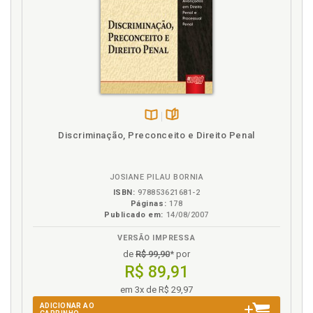
Disponível
páginas
Discriminação, Preconceito e Direito Penal
na
B.V.
JOSIANE PILAU BORNIA
ISBN:
978853621681-2
Páginas:
178
Publicado em:
14/08/2007
VERSÃO IMPRESSA
de
R$ 99,90
* por
R$ 89,91
em 3x de R$ 29,97
ADICIONAR AO