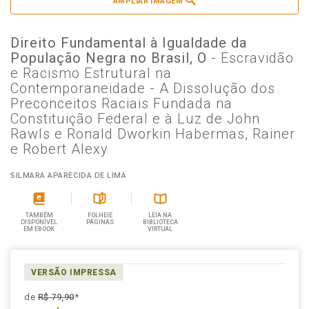
AMPLIAR IMAGEM
Direito Fundamental à Igualdade da
População Negra no Brasil, O
- Escravidão
e Racismo Estrutural na
Contemporaneidade - A Dissolução dos
Preconceitos Raciais Fundada na
Constituição Federal e à Luz de John
Rawls e Ronald Dworkin Habermas, Rainer
e Robert Alexy
SILMARA APARECIDA DE LIMA
TAMBÉM
FOLHEIE
LEIA NA
DISPONÍVEL
PÁGINAS
BIBLIOTECA
EM EBOOK
VIRTUAL
VERSÃO IMPRESSA
de
R$ 79,90
*