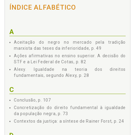
IGUALDADE DA POPULAÇÃO NEGRA, p. 73
ÍNDICE ALFABÉTICO
3.1 A EFETIVIDADE DA IGUALDADE EM UM PAÍS
MARCADO PELO RACISMO, p. 73
3.2 AS AÇÕES AFIRMATIVAS NO ENSINO SUPERIOR. A
DECISÃO DO STF E A LEI FEDERAL DE COTAS, p. 82
A
3.3 ESTATUTO DA IGUALDADE RACIAL, p. 97
CONCLUSÃO, p. 107
Aceitação do negro no mercado pela tradição
REFERÊNCIAS, p. 111
marxista das teses da inferioridade, p. 49
Ações afirmativas no ensino superior. A decisão do
STF e a Lei Federal de Cotas, p. 82
Alexy. Igualdade na teoria dos direitos
fundamentais, segundo Alexy, p. 28
C
Conclusão, p. 107
Concretização do direito fundamental à igualdade
da população negra, p. 73
Contextos da justiça: a síntese de Rainer Forst, p. 24