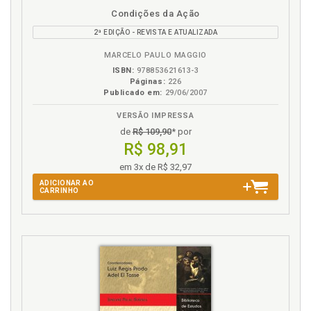
Disponível
páginas
Condições da Ação
na
2ª EDIÇÃO - REVISTA E ATUALIZADA
B.V.
MARCELO PAULO MAGGIO
ISBN:
978853621613-3
Páginas:
226
Publicado em:
29/06/2007
VERSÃO IMPRESSA
de
R$ 109,90
* por
R$ 98,91
em 3x de R$ 32,97
ADICIONAR AO
CARRINHO