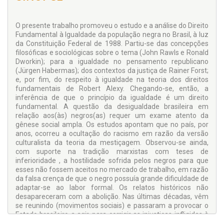
O presente trabalho promoveu o estudo e a análise do Direito
Fundamental à Igualdade da população negra no Brasil, à luz
da Constituição Federal de 1988. Partiu-se das concepções
filosóficas e sociológicas sobre o tema (John Rawls e Ronald
Dworkin); para a igualdade no pensamento republicano
(Jürgen Habermas); dos contextos da justiça de Rainer Forst;
e, por fim, do respeito à igualdade na teoria dos direitos
fundamentais de Robert Alexy. Chegando-se, então, a
inferência de que o princípio da igualdade é um direito
fundamental. A questão da desigualdade brasileira em
relação aos(às) negros(as) requer um exame atento da
gênese social ampla. Os estudos apontam que no país, por
anos, ocorreu a ocultação do racismo em razão da versão
culturalista da teoria da mestiçagem. Observou-se ainda,
com suporte na tradição marxistas com teses de
inferioridade , a hostilidade sofrida pelos negros para que
esses não fossem aceitos no mercado de trabalho, em razão
da falsa crença de que o negro possuía grande dificuldade de
adaptar-se ao labor formal. Os relatos históricos não
desapareceram com a abolição. Nas últimas décadas, vêm
se reunindo (movimentos sociais) e passaram a provocar o
Estado brasileiro a agir, para corrigir as injustiças infligidas à
população negra pós-escravidão. A resposta do Estado