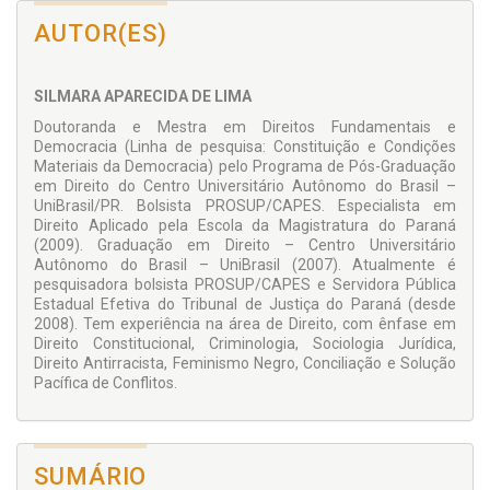
brasileiro foi a promoção de políticas afirmativas, tal como as
AUTOR(ES)
cotas raciais destinadas à inserção dos negros nas
universidades . Foi criado o Estatuto da Igualdade Racial, Lei
Federal 12.288/2010, e a Lei Federal 12.711/2012 consolidou
SILMARA APARECIDA DE LIMA
a política de acesso à educação de nível superior aos negros.
Doutoranda e Mestra em Direitos Fundamentais e
Democracia (Linha de pesquisa: Constituição e Condições
Materiais da Democracia) pelo Programa de Pós-Graduação
em Direito do Centro Universitário Autônomo do Brasil –
UniBrasil/PR. Bolsista PROSUP/CAPES. Especialista em
Direito Aplicado pela Escola da Magistratura do Paraná
(2009). Graduação em Direito – Centro Universitário
Autônomo do Brasil – UniBrasil (2007). Atualmente é
pesquisadora bolsista PROSUP/CAPES e Servidora Pública
Estadual Efetiva do Tribunal de Justiça do Paraná (desde
2008). Tem experiência na área de Direito, com ênfase em
Direito Constitucional, Criminologia, Sociologia Jurídica,
Direito Antirracista, Feminismo Negro, Conciliação e Solução
Pacífica de Conflitos.
SUMÁRIO