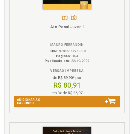
Direitos fundamentais e o abuso sexual infantil, p.
69
Disponível
páginas
Ato Penal Juvenil
E
na
B.V.
ECA. Abuso sexual infantil. Previsão no Estatuto da
MAURO FERRANDIN
Criança e do Adolescente (ECA), p. 93
ISBN:
978853622656-9
Estupro de vulnerável, p. 29
Páginas:
164
Exploração sexual, p. 44
Publicado em:
22/10/2009
VERSÃO IMPRESSA
F
de
R$ 89,90
* por
R$ 80,91
Figura. Lista de figuras, p. 13
Formas de abuso sexual infantil, p. 28
em 3x de R$ 26,97
ADICIONAR AO
CARRINHO
I
Incesto, p. 40
Introdução, p. 17