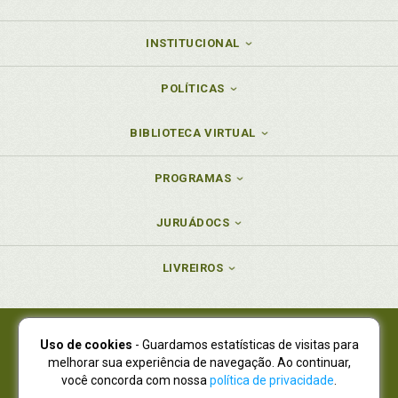
INSTITUCIONAL
POLÍTICAS
BIBLIOTECA VIRTUAL
PROGRAMAS
JURUÁDOCS
LIVREIROS
Uso de cookies
- Guardamos estatísticas de visitas para
Juruá Editora Ltda., CNPJ 77.535.508/0001-19
melhorar sua experiência de navegação. Ao continuar,
Juruá Informática Ltda., CNPJ 01.701.561/0001-80
você concorda com nossa
política de privacidade
.
NOVO ENDEREÇO:
R. Flávio Dallegrave, 7665, São Lourenço |