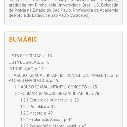
Material e Processual Penal pela Universidade Brasil-UB;
integração e coordenação de segurança pública no Brasil,
graduada em Direito pela Universidade Brasil-UB. Delegada
pois a falta de informações mais precisas, somando-se à
de Polícia no Estado de São Paulo; Professora da Academia
subnotificação, que seria a cifra oculta, causa falhas no
de Polícia do Estado de São Paulo (Acadepol).
imprescindível combate a estes crimes.
SUMÁRIO
LISTA DE FIGURAS, p. 13
LISTA DE SIGLAS, p. 15
INTRODUÇÃO, p. 17
1 ABUSO SEXUAL INFANTIL: CONCEITOS, AMBIENTES E
ATORES ENVOLVIDOS, p. 19
1.1 ABUSO SEXUAL INFANTIL: CONCEITO, p. 25
1.2 FORMAS DE ABUSO SEXUAL INFANTIL, p. 28
1.2.1 Estupro de Vulnerável, p. 29
1.2.2 Pedofilia, p. 31
1.2.3 Incesto, p. 40
1.2.4 Exploração Sexual, p. 44
1.2.5 Pornografia Infantojuvenil, p. 47