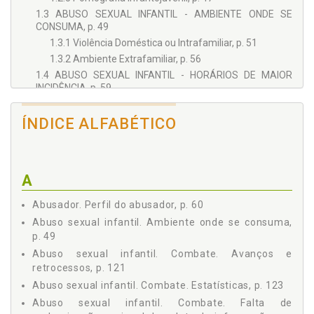
1.3 ABUSO SEXUAL INFANTIL - AMBIENTE ONDE SE
CONSUMA, p. 49
1.3.1 Violência Doméstica ou Intrafamiliar, p. 51
1.3.2 Ambiente Extrafamiliar, p. 56
1.4 ABUSO SEXUAL INFANTIL - HORÁRIOS DE MAIOR
INCIDÊNCIA, p. 59
1.5 PERFIL DO ABUSADOR, p. 60
1.6 PERFIL DAS VÍTIMAS, p. 63
ÍNDICE ALFABÉTICO
1.7 CONSEQUÊNCIAS DECORRENTES DO ABUSO SEXUAL
INFANTIL, p. 65
1.8 DIREITOS FUNDAMENTAIS E O ABUSO SEXUAL
A
INFANTIL, p. 69
2 TRATAMENTO LEGISLATIVO NO BRASIL, p. 73
Abusador. Perfil do abusador, p. 60
2.1 TRATADOS INTERNACIONAIS, p. 74
Abuso sexual infantil. Ambiente onde se consuma,
2.2 TRATAMENTO CONSTITUCIONAL, p. 78
p. 49
2.3 TRATAMENTO NO CÓDIGO PENAL, p. 81
Abuso sexual infantil. Combate. Avanços e
2.3.1 Estupro, p. 81
retrocessos, p. 121
2.3.2 Estupro de Vulnerável, p. 84
Abuso sexual infantil. Combate. Estatísticas, p. 123
2.3.3 Favorecimento da Prostituição, p. 91
Abuso sexual infantil. Combate. Falta de
2.4 A PREVISÃO NO ESTATUTO DA CRIANÇA E DO