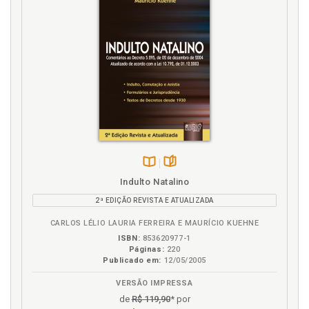
L
Lista de figuras, p. 13
Lista de siglas, p. 15
P
Pedofilia, p. 31
Perfil das vítimas, p. 63
Perfil do abusador, p. 60
Políticas públicas e combate ao abuso sexual
infantil, p. 149
Disponível
páginas
Indulto Natalino
na
Pornografia infantojuvenil, p. 47
2ª EDIÇÃO REVISTA E ATUALIZADA
B.V.
R
CARLOS LÉLIO LAURIA FERREIRA E MAURÍCIO KUEHNE
ISBN:
853620977-1
Referências, p. 163
Páginas:
220
Publicado em:
12/05/2005
S
VERSÃO IMPRESSA
de
R$ 119,90
* por
Sigla. Lista de siglas, p. 15