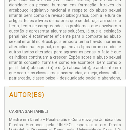
dignidade da pessoa humana em formação. Através do
arcabouço legislativo nacional a respeito do abuso sexual
infantil, bem como da revisão bibliográfica, com a leitura de
artigos, teses e livros de autores que se debruçaram sobre o
tema, tenta-se compreender os problemas que envolvem a
questão e apresentar algumas soluções, já que a legislação
penal não é totalmente eficiente para o combate ao abuso
sexual infantil no Brasil, pois embora tenha havido inúmeras
alterações na lei penal, em que novos tipos foram criados e
outros tantos alterados para agravar as penas, o fato é que
os índices continuam a crescer. Expõe sobre o abuso sexual
infantil, conceito, forma e como ele acontece, bem como o
perfil do(a) abusador(a) e do(a) abusado(a), o ambiente em
que ocorre, as classes mais acometidas, ou seja, classe alta -
patriarcado, classe baixa - desigualdade social e abandono,
característicos de exploração sexual. Discorre, ainda, sobre o
termo “pedofilia” (parafilia). Importante a unificação e
AUTOR(ES)
padronização nas informações e estatísticas por todo o
Brasil, para que, assim, tenha-se a real dimensão do
problema e os esforços para o combate ao abuso sexual
infantil, com intensos trabalhos voltados à prevenção, e com
CARINA SANTANIELI
uma atuação mais pontual do SUSP – Sistema Único de
Mestre em Direito – Positivação e Concretização Jurídica dos
Segurança Pública – e PNSPDS – Política Nacional de
Direitos Humanos pela UNIFIEO; especialista em Direito
Segurança Pública e Defesa Social –, estruturas estas de