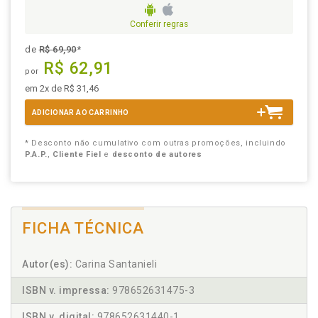
Conferir regras
de
R$ 69,90
*
R$ 62,91
por
em 2x de R$ 31,46
ADICIONAR AO CARRINHO
* Desconto não cumulativo com outras promoções, incluindo
P.A.P.
,
Cliente Fiel
e
desconto de autores
FICHA TÉCNICA
Autor(es):
Carina Santanieli
ISBN v. impressa:
978652631475-3
ISBN v. digital:
978652631440-1