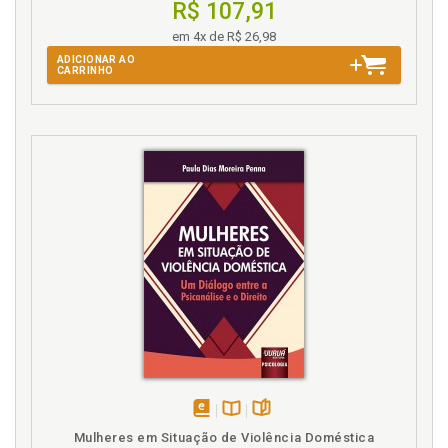
R$ 107,91
em 4x de R$ 26,98
T
ADICIONAR AO
CARRINHO
Tratamento no Código Penal, p. 81
V
Violência doméstica ou intrafamiliar, p. 51
Vítima. Perfil das vítimas, p. 63
Vulnerável. Estupro de vulnerável, p. 29
disponível
Disponível
páginas
Mulheres em Situação de Violência Doméstica