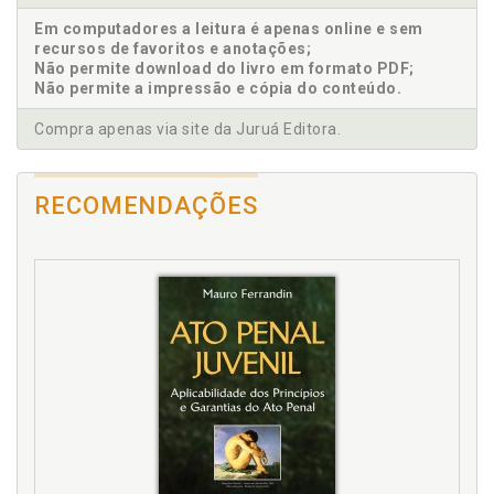
Abuso sexual infantil: conceito, p. 25
Em computadores a leitura é apenas online e sem
Abuso sexual infantil: conceitos, ambientes e atores
recursos de favoritos e anotações;
envolvidos, p. 19
Não permite download do livro em formato PDF;
Não permite a impressão e cópia do conteúdo.
Ambiente extrafamiliar, p. 56
Compra apenas via site da Juruá Editora.
C
Código Penal. Tratamento, p. 81
RECOMENDAÇÕES
Código Penal. Tratamento. Estupro, p. 81
Código Penal. Tratamento. Estupro de vulnerável, p.
84
Código Penal. Tratamento. Favorecimento da
prostituição, p. 91
Combate ao abuso sexual infantil. Avanços e
retrocessos, p. 121
Conclusão, p. 159
Consequências decorrentes do abuso sexual infantil,
p. 65
D