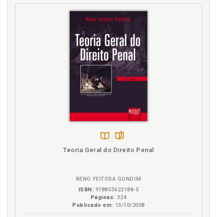
Disponível
páginas
Teoria Geral do Direito Penal
na
B.V.
RENO FEITOSA GONDIM
ISBN:
978853622188-5
Páginas:
324
Publicado em:
13/10/2008