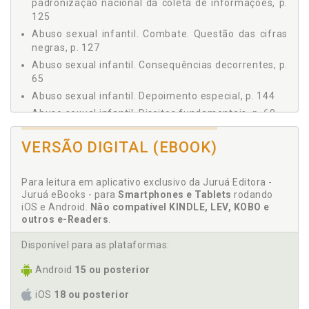
padronização nacional da coleta de informações, p.
ADOLESCENTE (ECA), p. 93
125
3 COMBATE AO ABUSO SEXUAL INFANTIL - AVANÇOS E
RETROCESSOS, p. 121
Abuso sexual infantil. Combate. Questão das cifras
negras, p. 127
3.1 ESTATÍSTICAS, p. 123
Abuso sexual infantil. Consequências decorrentes, p.
3.1.1 Falta de Padronização Nacional da Coleta de
Informações, p. 125
65
3.1.2 A Questão das Cifras Negras, p. 127
Abuso sexual infantil. Depoimento especial, p. 144
3.2 DEPOIMENTO ESPECIAL, p. 144
Abuso sexual infantil. Direitos fundamentais, p. 69
3.3 POLÍTICAS PÚBLICAS E COMBATE AO ABUSO
Abuso sexual infantil. Formas, p. 28
SEXUAL INFANTIL, p. 149
VERSÃO DIGITAL (EBOOK)
Abuso sexual infantil. Horários de maior incidência,
CONCLUSÃO, p. 159
p. 59
REFERÊNCIAS, p. 163
Abuso sexual infantil. Políticas públicas e combate
Para leitura em aplicativo exclusivo da Juruá Editora -
ao abuso sexual infantil, p. 149
Juruá eBooks - para
Smartphones e Tablets
rodando
iOS e Android.
Não compatível KINDLE, LEV, KOBO e
Abuso sexual infantil. Previsão no Estatuto da
outros e-Readers
.
Criança e do Adolescente (ECA), p. 93
Abuso sexual infantil. Tratados internacionais, p. 74
Disponível para as plataformas:
Abuso sexual infantil. Tratamento constitucional, p.
Android
15 ou posterior
78
Abuso sexual infantil. Tratamento legislativo no
iOS
18 ou posterior
Brasil, p. 73