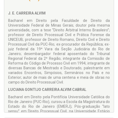
Alienação judicial
Divórcio e separação consensuais
J. E. CARREIRA ALVIM
Extinção consensual de união estável e alteração
Bacharel em Direito pela Faculdade de Direito da
do regime de bens no matrimônio
Universidade Federal de Minas Gerais; doutor pela mesma
universidade, com a tese “Direito Arbitral Interno Brasileiro”;
Testamentos e codicilos
professor de Direito Processual Civil e Prática Forense da
Herança jacente
UNICEUB; professor de Direito Romano, Direito Civil e Direito
Processual Civil da PUC-Rio; ex-procurador da República; ex-
Bens dos ausentes
juiz federal da 19ª Vara da Seção Judiciária do Rio de
Janeiro; desembargador federal aposentado do Tribunal
Coisas vagas
Regional Federal da 2ª Região; integrante da Comissão de
Interdição
Reforma do Código de Processo Civil em 1994; integrante de
diversas Bancas de Mestrado e Doutorado; palestrante em
Organização e fiscalização das fundações
variados Encontros, Simpósios, Seminários no País e no
Exterior; autor de mais de uma centena e meia de obras no
Ratificação dos protestos marítimos e dos
campo do Direito Processual Civil.
processos testemunhais formados a bordo
LUCIANA GONTIJO CARREIRA ALVIM CABRAL
A obra Passo a Passo dos Procedimentos Cíveis, vol. II,
Bacharel em Direito pela Pontifícia Universidade Católica do
abrange todos os “Procedimentos Especiais”.
Rio de Janeiro (PUC-Rio); cursou a Escola da Magistratura do
Para que essa obra tivesse maior utilidade, decidimos
Estado do Rio de Janeiro (EMERJ); Pós-graduação “lato
formatá-la sob o aspecto teórico e prático, este último
sensu” em Direito Processual Civil, na Universidade Estácio
composto de alguns modelos das principais peças
de Sá; Pós-graduação “lato sensu” na Universidade Candido