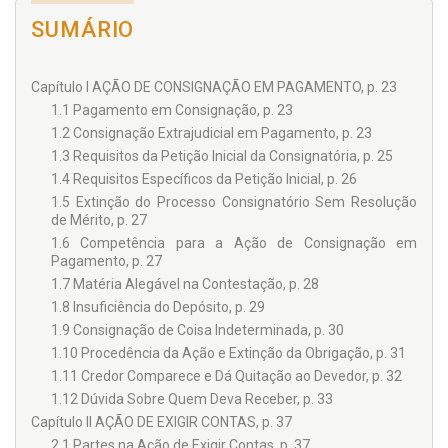
processuais, a cargo do juiz, para que aqueles que estiverem
Mendes; cursou a Escola Superior da Defensoria Pública do
se iniciando na seara jurídica possam se orientar no curso do
SUMÁRIO
Estado do Rio Grande do Sul (FESDEP/RS); frequentou as
processo.
Jornadas Brasileiras de Direito Processual Civil, o VII
Simpósio Nacional de Direito Processual Civil, a Terceira
Você encontrará os seguintes temas na obra: Ação de
Maratona Jurídica da OAB/RJ, o Seminário Internacional de
Capítulo I AÇÃO DE CONSIGNAÇÃO EM PAGAMENTO, p. 23
consignação em Pagamento; Ação de Exigir Contas; Ações
Intercâmbio Jurídico-Cultural Brasil-Chile e 69º Curso
Possessórias; Divisão e Demarcação de Terras Particulares;
1.1 Pagamento em Consignação, p. 23
Internacional e Criminologia Política Avançada para o
Ação de Dissolução Parcial de Sociedade; Inventário e
1.2 Consignação Extrajudicial em Pagamento, p. 23
Mercosul.
Partilha e seus incidentes; Arrolamento; Ação de Embargos
1.3 Requisitos da Petição Inicial da Consignatória, p. 25
de Terceiro; Ação de Oposição; Habilitação nos Autos; Ações
de Família; Ação Monitória; Homologação de Penhor Legal;
1.4 Requisitos Específicos da Petição Inicial, p. 26
Regulação de Avaria Grossa; Restauração de Autos;
1.5 Extinção do Processo Consignatório Sem Resolução
Notificação Judicial; Alienação Judicial; Divórcio, Separação,
de Mérito, p. 27
Extinção de União Estável e Alteração de Regime de Bens no
1.6 Competência para a Ação de Consignação em
Casamento; Testamentos e Codicilos; Herança Jacente;
Pagamento, p. 27
Bens dos Ausentes; Coisas Vagas; Interdição; Organização e
1.7 Matéria Alegável na Contestação, p. 28
Fiscalização das Fundações; e Ratificação dos Protestos
Marítimos e dos Processos Testemunháveis Formados a
1.8 Insuficiência do Depósito, p. 29
Bordo.
1.9 Consignação de Coisa Indeterminada, p. 30
Nesta obra, são oferecidos inúmeros modelos dos mais
1.10 Procedência da Ação e Extinção da Obrigação, p. 31
variados atos processuais, de interesse prático para
1.11 Credor Comparece e Dá Quitação ao Devedor, p. 32
advogados e todos os operadores do Direito que atuam no
1.12 Dúvida Sobre Quem Deva Receber, p. 33
processo.
Capítulo II AÇÃO DE EXIGIR CONTAS, p. 37
2.1 Partes na Ação de Exigir Contas, p. 37