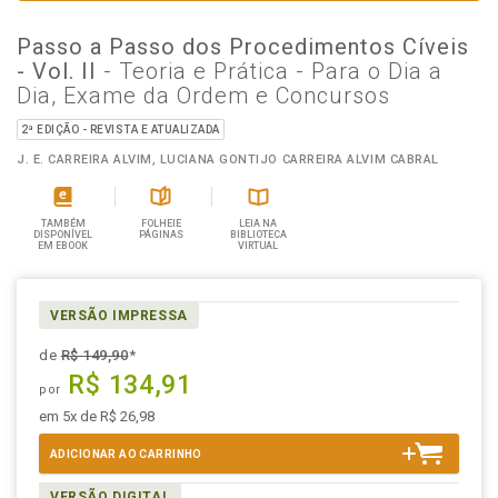
Passo a Passo dos Procedimentos Cíveis
- Vol. II
- Teoria e Prática - Para o Dia a
Dia, Exame da Ordem e Concursos
2ª EDIÇÃO - REVISTA E ATUALIZADA
J. E. CARREIRA ALVIM, LUCIANA GONTIJO CARREIRA ALVIM CABRAL
TAMBÉM
FOLHEIE
LEIA NA
DISPONÍVEL
PÁGINAS
BIBLIOTECA
EM EBOOK
VIRTUAL
VERSÃO IMPRESSA
de
R$ 149,90
*
R$ 134,91
por
em 5x de R$ 26,98
ADICIONAR AO CARRINHO
VERSÃO DIGITAL