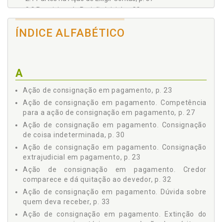
2.2 Requisitos da Petição Inicial, p. 38
2.3 Prestação de Contas pelo Réu, p. 38
ÍNDICE ALFABÉTICO
2.4 Impugnação pelo Autor das Contas Apresentadas
pelo Réu, p. 39
2.5 Julgamento Antecipado do Mérito, p. 40
2.6 Sentença de Procedência da Ação, p. 41
A
2.7 Forma das Contas Apresentadas pelo Autor, p. 42
2.8 Apresentação das Contas pelo Réu ou, se Omisso,
Ação de consignação em pagamento, p. 23
pelo Autor, p. 44
Ação de consignação em pagamento. Competência
2.9 Contas do Administrador de Bens Alheios, p. 45
para a ação de consignação em pagamento, p. 27
2.10 Destituição do Administrador de Bens Alheios, p. 45
Ação de consignação em pagamento. Consignação
Capítulo III AÇÕES POSSESSÓRIAS, p. 47
de coisa indeterminada, p. 30
3.1 Configuração da Posse no Direito Civil, p. 47
Ação de consignação em pagamento. Consignação
3.2 Defesa da Posse no Processo Civil, p. 48
extrajudicial em pagamento, p. 23
3.3 Fungibilidade nas Ações Possessórias, p. 49
Ação de consignação em pagamento. Credor
3.4 Ações Possessórias Multitudinárias, p. 49
comparece e dá quitação ao devedor, p. 32
3.5 Personalidade Judiciária dos Movimentos Sociais, p.
Ação de consignação em pagamento. Dúvida sobre
50
quem deva receber, p. 33
3.6 Citação Pessoal das Sociedades de Fato, p. 51
Ação de consignação em pagamento. Extinção do
3.7 Publicidade nas Ações Possessórias Multitudinárias, p.