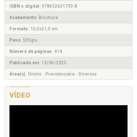
ISBN v. digital:
978652631793-8
Acabamento:
Brochura
Formato:
15,0x21,0 cm
Peso:
505grs.
Número de páginas:
414
Publicado em:
12/06/2025
Área(s):
Direito - Previdenciário - Diversos
VÍDEO