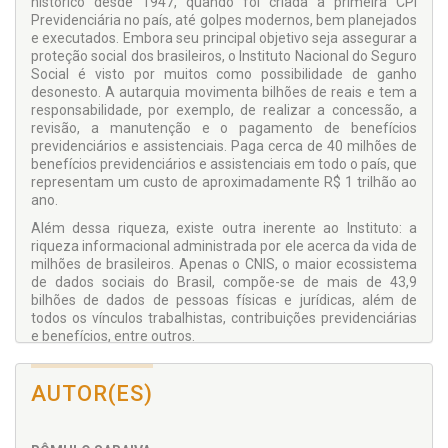
histórico desde 1947, quando foi criada a primeira CPI
Previdenciária no país, até golpes modernos, bem planejados
e executados. Embora seu principal objetivo seja assegurar a
proteção social dos brasileiros, o Instituto Nacional do Seguro
Social é visto por muitos como possibilidade de ganho
desonesto. A autarquia movimenta bilhões de reais e tem a
responsabilidade, por exemplo, de realizar a concessão, a
revisão, a manutenção e o pagamento de benefícios
previdenciários e assistenciais. Paga cerca de 40 milhões de
benefícios previdenciários e assistenciais em todo o país, que
representam um custo de aproximadamente R$ 1 trilhão ao
ano.
Além dessa riqueza, existe outra inerente ao Instituto: a
riqueza informacional administrada por ele acerca da vida de
milhões de brasileiros. Apenas o CNIS, o maior ecossistema
de dados sociais do Brasil, compõe-se de mais de 43,9
bilhões de dados de pessoas físicas e jurídicas, além de
todos os vínculos trabalhistas, contribuições previdenciárias
e benefícios, entre outros.
O livro analisa a riqueza de informações que o INSS
administra e a vulnerabilidade do vazamento desses dados,
AUTOR(ES)
matéria-prima para o cometimento de crimes cada vez mais
bem articulados por meio da engenharia social, cibercrimes e
exploração de hipervulneráveis. São avaliados os