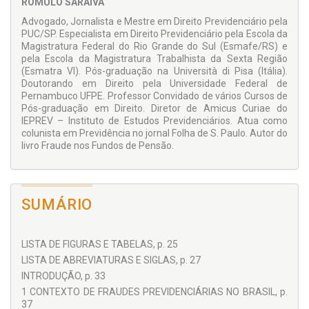
RÔMULO SARAIVA
mecanismos de combate à fraude, os controles interno e
externo, as práticas de gestão previdenciária, que
Advogado, Jornalista e Mestre em Direito Previdenciário pela
infelizmente não têm sido suficientes para conter tanta
PUC/SP. Especialista em Direito Previdenciário pela Escola da
evasão de recursos. Esmiuça-se a arquitetura das fraudes,
Magistratura Federal do Rio Grande do Sul (Esmafe/RS) e
seus partícipes e
modus operandi
, além de relacionar um
pela Escola da Magistratura Trabalhista da Sexta Região
catálogo minudente de fraudes previdenciárias nacionais
(Esmatra VI). Pós-graduação na Università di Pisa (Itália).
subdividido em: históricas, fiscais, eletrônicas, bancárias,
Doutorando em Direito pela Universidade Federal de
relacionadas ao estado de saúde, rurais, assistenciais, de
Pernambuco UFPE. Professor Convidado de vários Cursos de
acumulação, de falsidade documental, de estelionatários e
Pós-graduação em Direito. Diretor de Amicus Curiae do
com envolvimento de agentes públicos. Também são
IEPREV – Instituto de Estudos Previdenciários. Atua como
relacionadas fraudes internacionais.
colunista em Previdência no jornal Folha de S. Paulo. Autor do
livro Fraude nos Fundos de Pensão.
SUMÁRIO
LISTA DE FIGURAS E TABELAS, p. 25
LISTA DE ABREVIATURAS E SIGLAS, p. 27
INTRODUÇÃO, p. 33
1 CONTEXTO DE FRAUDES PREVIDENCIÁRIAS NO BRASIL, p.
37