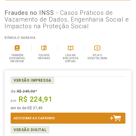
Fraudes no INSS
- Casos Práticos de
Vazamento de Dados, Engenharia Social e
Impactos na Proteção Social
RÔMULO SARAIVA
TAMBÉM
FOLHEIE
LEIA NA
VEJA O
DISPONÍVEL
PÁGINAS
BIBLIOTECA
VÍDEO DA OBRA
EM EBOOK
VIRTUAL
VERSÃO IMPRESSA
de
R$ 249,90
*
R$ 224,91
por
em 6x de R$ 37,49
ADICIONAR AO CARRINHO
VERSÃO DIGITAL