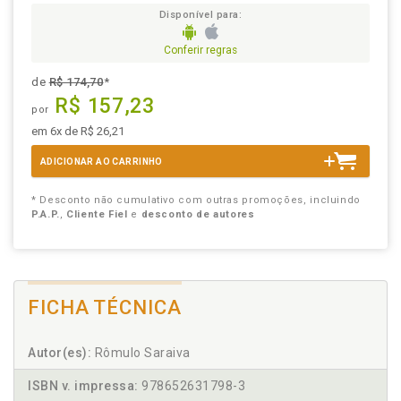
Disponível para:
Conferir regras
de
R$ 174,70
*
R$ 157,23
por
em 6x de R$ 26,21
ADICIONAR AO CARRINHO
* Desconto não cumulativo com outras promoções, incluindo
P.A.P.
,
Cliente Fiel
e
desconto de autores
FICHA TÉCNICA
Autor(es):
Rômulo Saraiva
ISBN v. impressa:
978652631798-3