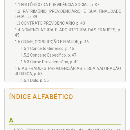
1.1 HISTÓRICO DA PREVIDÊNCIA SOCIAL, p. 37
1.2 PATRIMÔNIO PREVIDENCIÁRIO E SUA FINALIDADE
LEGAL, p. 39
1.3 CONTRATO PREVIDENCIÁRIO, p. 40
1.4 NOMENCLATURA E ARQUITETURA DAS FRAUDES, p.
45
1.5 CRIME, CORRUPÇÃO E FRAUDE, p. 46
1.5.1 Conceito Genérico, p. 46
1.5.2 Conceito Específico, p. 47
1.5.3 Crime Previdenciário, p. 49
1.6 AS FRAUDES PREVIDENCIÁRIAS E SUA VALORAÇÃO
JURÍDICA, p. 53
1.6.1 Dolo, p. 55
1.6.2 Culpa, p. 56
1.6.3 Boa-fé Objetiva, p. 57
ÍNDICE ALFABÉTICO
1.6.4 Má-fé, p. 60
1.6.5 Erro e Erro Administrativo (Operacional e de
Cálculo), p. 61
A
1.6.6 Interpretação Errônea da Norma e Má Aplicação
da Lei, p. 64