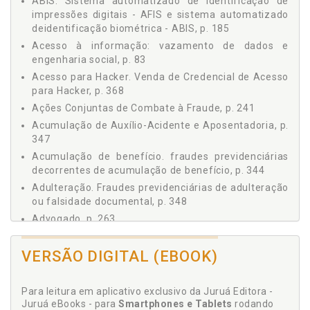
ABIS. Sistema automatizado de identificação de
2 INFORMAÇÃO É PODER (E DINHEIRO), p. 67
impressões digitais - AFIS e sistema automatizado
2.1 RESPONSABILIDADE ESTATAL PELA GUARDA DE
deidentificação biométrica - ABIS, p. 185
INFORMAÇÕES, p. 69
Acesso à informação: vazamento de dados e
2.2 CONSENTIMENTO E MANIFESTAÇÃO DE VONTADE, p.
71
engenharia social, p. 83
2.3 COMPARTILHAMENTO E INTERCÂMBIO DE
Acesso para Hacker. Venda de Credencial de Acesso
INFORMAÇÕES, p. 74
para Hacker, p. 368
2.4 REVOLUÇÃO 4.0 E CAPITALISMO DE VIGILÂNCIA, p. 77
Ações Conjuntas de Combate à Fraude, p. 241
2.5 COMÉRCIO DE DADOS E DARK WEB, p. 80
Acumulação de Auxílio-Acidente e Aposentadoria, p.
3 O ACESSO À INFORMAÇÃO: VAZAMENTO DE DADOS E
347
ENGENHARIA SOCIAL, p. 83
Acumulação de benefício. fraudes previdenciárias
3.1 VAZAMENTO DE DADOS, p. 84
decorrentes de acumulação de benefício, p. 344
3.1.1 Golpes Envolvendo Vazamento de Dados, p. 91
Adulteração. Fraudes previdenciárias de adulteração
3.1.2 Dano Moral Presumido em Casos de Vazamento
ou falsidade documental, p. 348
de Dados Pessoais e Sensíveis, p. 94
Advogado, p. 263
3.2 ENGENHARIA SOCIAL, p. 95
Advogado. Servidor se Passando Como Advogado, p.
3.2.1 Phishing, p. 98
370
VERSÃO DIGITAL (EBOOK)
3.2.1.1 Spear phishing, p. 100
AFIS. Sistema automatizado de identificação de
3.2.1.2 Whaling, p. 101
impressões digitais - AFIS e sistema automatizado
3.2.1.3 Smishing, p. 101
Para leitura em aplicativo exclusivo da Juruá Editora -
deidentificação biométrica - ABIS, p. 185
3.2.1.4 Vishing, p. 102
Juruá eBooks - para
Smartphones e Tablets
rodando