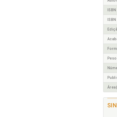
Autor
ISBN 
ISBN 
Ediç
Acab
Form
Peso
Núme
Publ
Área(
SI