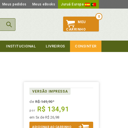
Meus pedidos
Meus eBooks
Juruá Europa
0
MEU
CARRINHO
INSTITUCIONAL
LIVREIROS
CONSINTER
VERSÃO IMPRESSA
de
R$ 149,90
*
R$ 134,91
por
em 5x de R$ 26,98
ADICIONAR AO CARRINHO