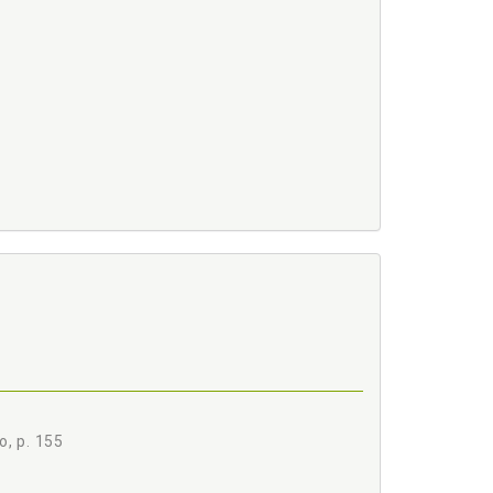
 p. 49
o, p. 155