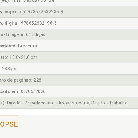
(es):
Tuffi Messias Saliba
v. impressa:
978652632236-9
v. digital:
978652632196-6
ão/Tiragem:
6ª Edição
amento:
Brochura
ato:
15,0x21,0 cm
:
288grs.
ro de páginas:
228
icado em:
01/06/2026
s):
Direito - Previdenciário - Aposentadoria; Direito - Trabalho
NOPSE