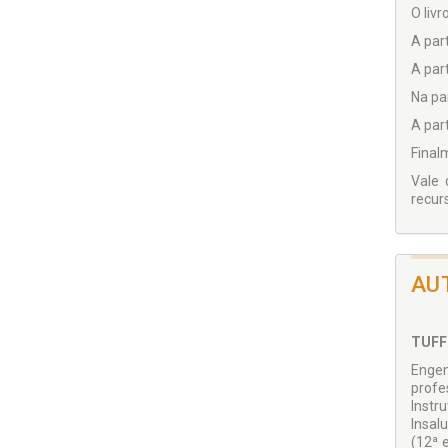
O livr
A part
A part
Na par
A part
Finalm
Vale 
recurs
AU
TUFF
Engen
profe
Instr
Insal
(12ª 