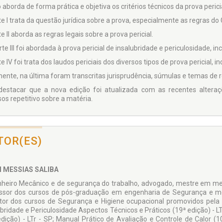
o aborda de forma prática e objetiva os critérios técnicos da prova peri
e I trata da questão jurídica sobre a prova, especialmente as regras do 
e II aborda as regras legais sobre a prova pericial.
te III foi abordada à prova pericial de insalubridade e periculosidade, in
e IV foi trata dos laudos periciais dos diversos tipos de prova pericial,
ente, na última foram transcritas jurisprudência, súmulas e temas de re
destacar que a nova edição foi atualizada com as recentes alteraç
os repetitivo sobre a matéria.
TOR(ES)
I MESSIAS SALIBA
heiro Mecânico e de segurança do trabalho, advogado, mestre em m
ssor dos cursos de pós-graduação em engenharia de Segurança e med
utor dos cursos de Segurança e Higiene ocupacional promovidos pela 
ubridade e Periculosidade Aspectos Técnicos e Práticos (19ª edição) - L
edição) - LTr - SP; Manual Prático de Avaliação e Controle de Calor (1