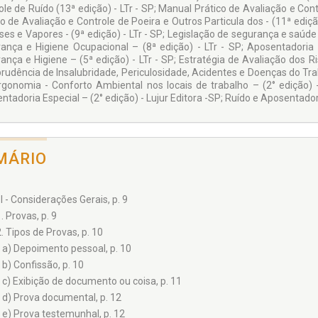
ole de Ruído (13ª edição) - LTr - SP; Manual Prático de Avaliação e Cont
co de Avaliação e Controle de Poeira e Outros Particula dos - (11ª ediçã
es e Vapores - (9ª edição) - LTr - SP; Legislação de segurança e saúde 
ança e Higiene Ocupacional – (8ª edição) - LTr - SP; Aposentadoria E
ança e Higiene – (5ª edição) - LTr - SP; Estratégia de Avaliação dos Ri
prudência de Insalubridade, Periculosidade, Acidentes e Doenças do Traba
rgonomia - Conforto Ambiental nos locais de trabalho – (2° edição) - 
tadoria Especial – (2° edição) - Lujur Editora -SP; Ruído e Aposentadoria
MÁRIO
I - Considerações Gerais, p. 9
. Provas, p. 9
2. Tipos de Provas, p. 10
a) Depoimento pessoal, p. 10
b) Confissão, p. 10
c) Exibição de documento ou coisa, p. 11
d) Prova documental, p. 12
e) Prova testemunhal, p. 12