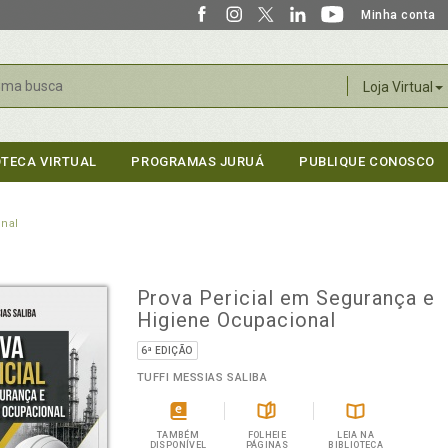
Minha conta
r
Loja Virtual
OTECA VIRTUAL
PROGRAMAS JURUÁ
PUBLIQUE CONOSCO
nal
Prova Pericial em Segurança e
Higiene Ocupacional
6ª EDIÇÃO
TUFFI MESSIAS SALIBA
TAMBÉM
FOLHEIE
LEIA NA
DISPONÍVEL
PÁGINAS
BIBLIOTECA