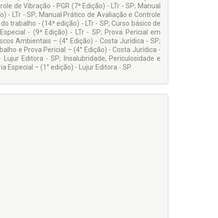
role de Vibração - PGR (7ª Edição) - LTr - SP; Manual
o) - LTr - SP; Manual Prático de Avaliação e Controle
do trabalho - (14ª edição) - LTr - SP; Curso básico de
special - (9ª Edição) - LTr - SP; Prova Pericial em
scos Ambientais – (4° Edição) - Costa Jurídica - SP;
lho e Prova Pericial – (4° Edição) - Costa Jurídica -
Lujur Editora - SP; Insalubridade, Periculosidade e
 Especial – (1° edição) - Lujur Editora - SP.