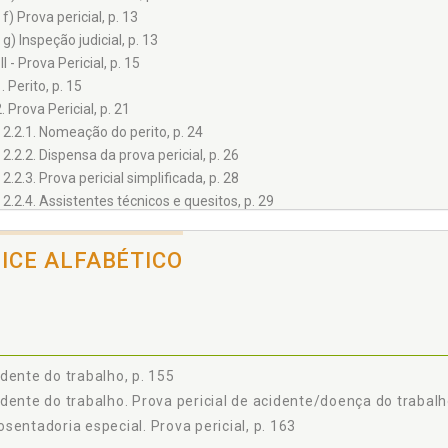
f) Prova pericial, p. 13
g) Inspeção judicial, p. 13
II - Prova Pericial, p. 15
. Perito, p. 15
. Prova Pericial, p. 21
2.2.1. Nomeação do perito, p. 24
2.2.2. Dispensa da prova pericial, p. 26
2.2.3. Prova pericial simplificada, p. 28
2.2.4. Assistentes técnicos e quesitos, p. 29
2.2.5. Quesitos e esclarecimentos periciais, p. 30
2.2.6. Honorários periciais, p. 33
DICE ALFABÉTICO
2.2.7. Destituição ou substituição do perito, p. 38
2.2.8. Laudo pericial, p. 41
. Inspeção Judicial, p. 41
III - Prova Pericial de Segurança e Higiene Ocupacional, p. 45
1. Procedimento da Prova Pericial na Justiça do Trabalho, p. 46
dente do trabalho, p. 155
2. Considerações Sobre Prova Pericial de Insalubridade e Periculosidade,
dente do trabalho. Prova pericial de acidente/doença do trabalh
3. Prova Pericial de Insalubridade, p. 51
sentadoria especial. Prova pericial, p. 163
3.3.1. Ruído contínuo ou intermitente — Anexo 1 da NR-15, p. 53