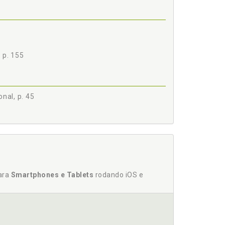
 p. 155
nal, p. 45
-15, p. 119
5, p. 104
para
Smartphones e Tablets
rodando iOS e
ridade, p. 121
, p. 78