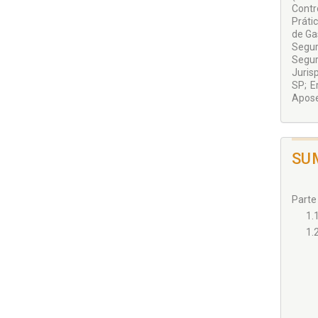
Contr
Práti
de Gas
Segur
Segur
Juris
SP; E
Aposen
SU
Parte 
1.1
1.