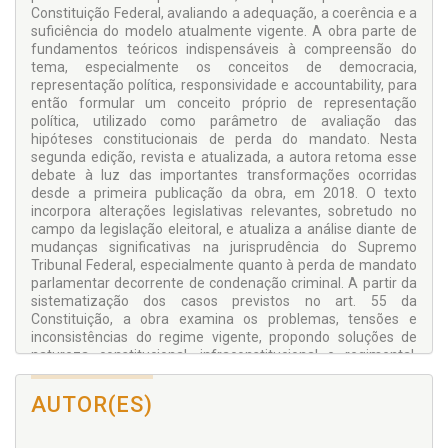
Constituição Federal, avaliando a adequação, a coerência e a
suficiência do modelo atualmente vigente. A obra parte de
fundamentos teóricos indispensáveis à compreensão do
tema, especialmente os conceitos de democracia,
representação política, responsividade e accountability, para
então formular um conceito próprio de representação
política, utilizado como parâmetro de avaliação das
hipóteses constitucionais de perda do mandato. Nesta
segunda edição, revista e atualizada, a autora retoma esse
debate à luz das importantes transformações ocorridas
desde a primeira publicação da obra, em 2018. O texto
incorpora alterações legislativas relevantes, sobretudo no
campo da legislação eleitoral, e atualiza a análise diante de
mudanças significativas na jurisprudência do Supremo
Tribunal Federal, especialmente quanto à perda de mandato
parlamentar decorrente de condenação criminal. A partir da
sistematização dos casos previstos no art. 55 da
Constituição, a obra examina os problemas, tensões e
inconsistências do regime vigente, propondo soluções de
natureza constitucional, infraconstitucional e regimental.
Entre as sugestões apresentadas, destacam-se a correção
de inconsistências pontuais, a restrição de algumas
AUTOR(ES)
hipóteses de responsabilização e, sobretudo, a criação de
novas oportunidades de participação popular nesse
processo. Ao articular teoria democrática, direito