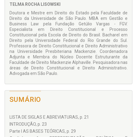
TELMA ROCHA LISOWSKI
constitucional e prática institucional, o livro oferece uma
contribuição atual e necessária para o debate sobre
Doutora e Mestre em Direito do Estado pela Faculdade de
mandato parlamentar, responsabilidade política e controle
Direito da Universidade de São Paulo. MBA em Gestão e
democrático dos representantes eleitos. Seu objetivo maior
Business Law pela Fundação Getúlio Vargas - FGV.
é refletir sobre mecanismos capazes de ampliar a influência
Especialista em Direito Constitucional e Processo
dos cidadãos no futuro da comunidade política e de
Constitucional pela Escola de Direito do Brasil. Bacharel em
estimular a responsividade dos parlamentares no exercício
Direito pela Universidade Federal do Rio Grande do Sul.
da representação.
Professora de Direito Constitucional e Direito Administrativo
na Universidade Presbiteriana Mackenzie. Coordenadora
Adjunta e Membra do Núcleo Docente Estruturante da
Faculdade de Direito Mackenzie Alphaville. Pesquisadora nas
áreas de Direito Constitucional e Direito Administrativo.
Advogada em São Paulo.
SUMÁRIO
LISTA DE SIGLAS E ABREVIATURAS, p. 21
INTRODUÇÃO, p. 23
Parte I AS BASES TEÓRICAS, p. 29