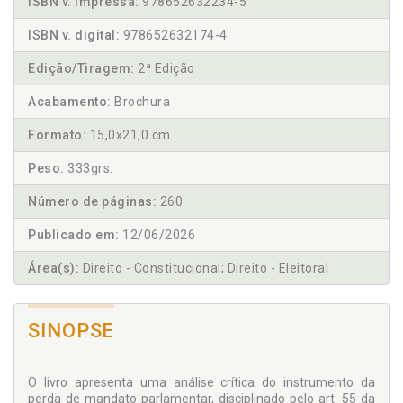
ISBN v. impressa:
978652632234-5
ISBN v. digital:
978652632174-4
Edição/Tiragem:
2ª Edição
Acabamento:
Brochura
Formato:
15,0x21,0 cm
Peso:
333grs.
Número de páginas:
260
Publicado em:
12/06/2026
Área(s):
Direito - Constitucional; Direito - Eleitoral
SINOPSE
O livro apresenta uma análise crítica do instrumento da
perda de mandato parlamentar, disciplinado pelo art. 55 da