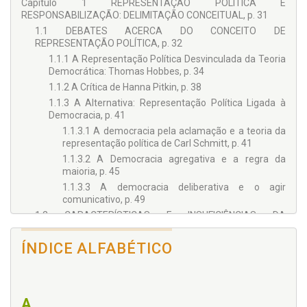
Capítulo 1 REPRESENTAÇÃO POLÍTICA E
RESPONSABILIZAÇÃO: DELIMITAÇÃO CONCEITUAL, p. 31
1.1 DEBATES ACERCA DO CONCEITO DE
REPRESENTAÇÃO POLÍTICA, p. 32
1.1.1 A Representação Política Desvinculada da Teoria
Democrática: Thomas Hobbes, p. 34
1.1.2 A Crítica de Hanna Pitkin, p. 38
1.1.3 A Alternativa: Representação Política Ligada à
Democracia, p. 41
1.1.3.1 A democracia pela aclamação e a teoria da
representação política de Carl Schmitt, p. 41
1.1.3.2 A Democracia agregativa e a regra da
maioria, p. 45
1.1.3.3 A democracia deliberativa e o agir
comunicativo, p. 49
1.2 CARACTERÍSTICAS E INSUFICIÊNCIAS DA
REPRESENTAÇÃO PARLAMENTAR, p. 55
1.2.1 Natureza dos Mandatos e Atualidade da
ÍNDICE ALFABÉTICO
Discussão sobre o Mandato Imperativo, p. 55
1.2.2 O Problema da (Des)Vinculação dos
Representantes das Promessas Apresentadas na
Campanha Eleitoral, p. 62
A