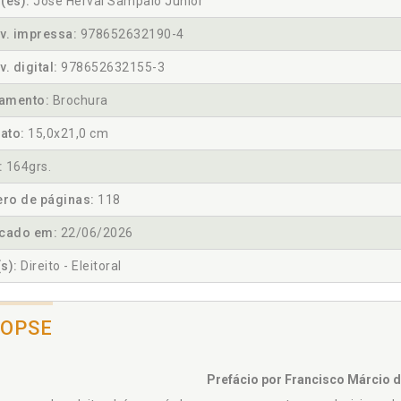
(es):
José Herval Sampaio Júnior
v. impressa:
978652632190-4
v. digital:
978652632155-3
amento:
Brochura
ato:
15,0x21,0 cm
:
164grs.
ro de páginas:
118
icado em:
22/06/2026
s):
Direito - Eleitoral
NOPSE
Prefácio por Francisco Márcio d