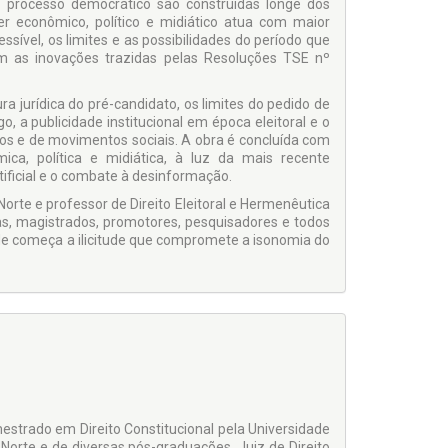
 processo democrático são construídas longe dos
er econômico, político e midiático atua com maior
ssível, os limites e as possibilidades do período que
om as inovações trazidas pelas Resoluções TSE nº
ra jurídica do pré-candidato, os limites do pedido de
go, a publicidade institucional em época eleitoral e o
ios e de movimentos sociais. A obra é concluída com
a, política e midiática, à luz da mais recente
rtificial e o combate à desinformação.
Norte e professor de Direito Eleitoral e Hermenêutica
tas, magistrados, promotores, pesquisadores e todos
e começa a ilicitude que compromete a isonomia do
estrado em Direito Constitucional pela Universidade
Norte e de diversas pós-graduações. Juiz de Direito