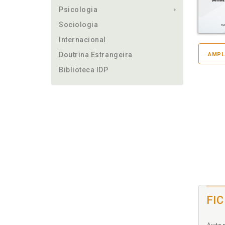
Psicologia
Sociologia
Internacional
Doutrina Estrangeira
AMPL
Biblioteca IDP
FI