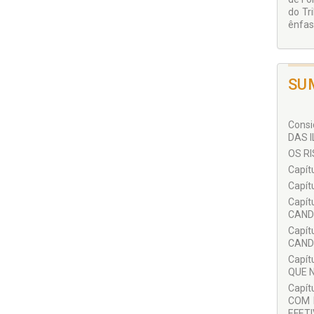
do Tr
ênfase
SU
Cons
DAS I
OS R
Capít
Capít
Capí
CANDI
Capít
CANDI
Capí
QUE 
Capí
COM 
EFET