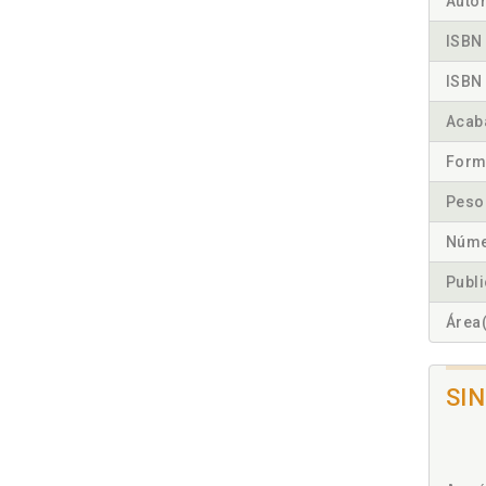
Autor
ISBN 
ISBN 
Acab
Form
Peso
Núme
Publ
Área(
SI