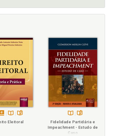
O COM O POVO?, p. 107
disponível
Disponível
páginas
Disponível
páginas
eito Eleitoral
Fidelidade Partidária e
em
na
na
Impeachment - Estudo de
eBook
B.V.
B.V.
Caso