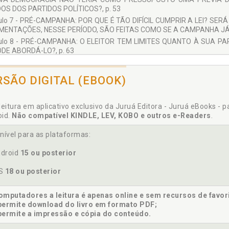
DOS DOS PARTIDOS POLÍTICOS?, p. 53
ulo 7 - PRÉ-CAMPANHA: POR QUE É TÃO DIFÍCIL CUMPRIR A LEI? SE
MENTAÇÕES, NESSE PERÍODO, SÃO FEITAS COMO SE A CAMPANHA JÁ 
tulo 8 - PRÉ-CAMPANHA: O ELEITOR TEM LIMITES QUANTO À SUA 
DE ABORDÁ-LO?, p. 63
tulo 9 - PRÉ-CAMPANHA: NÃO PODE PEDIR VOTO, MAS PODE PEDIR 
ICA? SE AS PRÉVIAS PARTIDÁRIAS NÃO ACONTECEM COMO PREVIS
RSÃO DIGITAL (EBOOK)
R SUA TRANSMISSÃO?, p. 67
tulo 10 - PRÉ-CAMPANHA: É RAZOÁVEL DESNATURAR O SENTIDO 
RER O CONTROLE DE RECEITAS E GASTOS NESSE PERÍODO? COMO 
leitura em aplicativo exclusivo da Juruá Editora - Juruá eBooks - 
TICO NESSA FASE DO PROCESSO ELEITORAL? SERÁ QUE PODE SER U
oid.
Não compatível KINDLE, LEV, KOBO e outros e-Readers
.
QUINHA VIRTUAL?, p. 71
tulo 11 - PRÉ-CAMPANHA: A CORRETA COMPREENSÃO DA VAQUINH
nível para as plataformas:
IBILIDADE DE FINANCIAMENTO COLETIVO SIGNIFICA AUTORIZAÇÃO P
tulo 12-A - A NOVA REDAÇÃO DO INCISO V E A AUTORIZAÇÃO DAS 
droid
15 ou posterior
PORTA PARA O ABUSO?, p. 81
OS
18 ou posterior
tulo 12-B - O INCISO VIII E A MANIFESTAÇÃO ESPONTÂNEA EM
ENTOS SOCIAIS: A NOVIDADE MAIS DEMOCRÁTICA E OS SEUS RISCOS,
tulo 13 - É RAZOÁVEL QUE AS PUBLICAÇÕES EM GERAL DO PODE
mputadores a leitura é apenas online e sem recursos de favor
ATIBILIZAR A VEDAÇÃO NATURAL PELA QUESTÃO CULTURAL E O
permite download do livro em formato PDF;
DO? O PERFIL PESSOAL E O INSTITUCIONAL. DISTINÇÕES, p. 87
permite a impressão e cópia do conteúdo.
tulo 14 - PRÉ-CAMPANHA, PONDERAÇÕES FINAIS: PODEMOS COMP