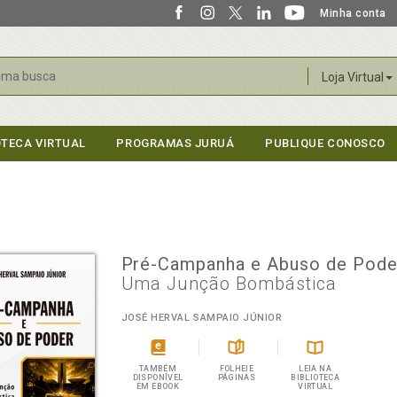
Minha conta
r
Loja Virtual
OTECA VIRTUAL
PROGRAMAS JURUÁ
PUBLIQUE CONOSCO
Pré-Campanha e Abuso de Pod
Uma Junção Bombástica
JOSÉ HERVAL SAMPAIO JÚNIOR
TAMBÉM
FOLHEIE
LEIA NA
DISPONÍVEL
PÁGINAS
BIBLIOTECA
EM EBOOK
VIRTUAL