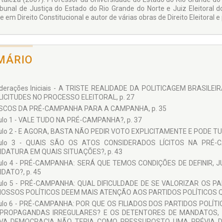
ibunal de Justiça do Estado do Rio Grande do Norte e Juiz Eleitoral 
 em Direito Constitucional e autor de várias obras de Direito Eleitoral e
MÁRIO
iderações Iniciais - A TRISTE REALIDADE DA POLITICAGEM BRAS
LICITUDES NO PROCESSO ELEITORAL, p. 27
ISCOS DA PRÉ-CAMPANHA PARA A CAMPANHA, p. 35
ulo 1 - VALE TUDO NA PRÉ-CAMPANHA?, p. 37
ulo 2 - E AGORA, BASTA NÃO PEDIR VOTO EXPLICITAMENTE E PODE TUD
tulo 3 - QUAIS SÃO OS ATOS CONSIDERADOS LÍCITOS NA PRÉ
DATURA EM QUAIS SITUAÇÕES?, p. 43
ulo 4 - PRÉ-CAMPANHA: SERÁ QUE TEMOS CONDIÇÕES DE DEFINIR, 
DATO?, p. 45
tulo 5 - PRÉ-CAMPANHA: QUAL DIFICULDADE DE SE VALORIZAR OS 
NOSSOS POLÍTICOS DEEM MAIS ATENÇÃO AOS PARTIDOS POLÍTICOS QU
tulo 6 - PRÉ-CAMPANHA: POR QUE OS FILIADOS DOS PARTIDOS POLÍ
PROPAGANDAS IRREGULARES? E OS DETENTORES DE MANDATOS, 
IVA DEMOCRACIA NÃO TERIA COMO PRESSUPOSTO UMA PRÉVIA DI