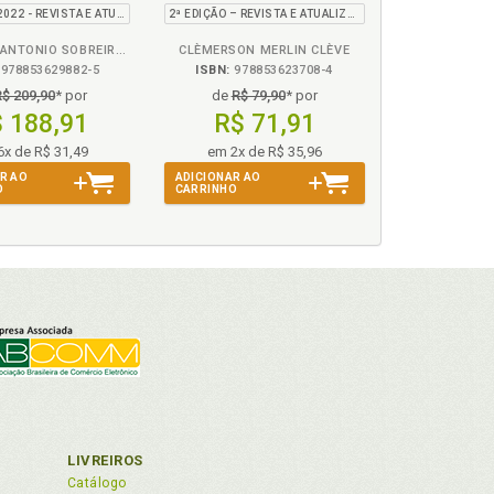
9ª EDIÇÃO 2022 - REVISTA E ATUALIZADA
2ª EDIÇÃO – REVISTA E ATUALIZADA
ARMANDO ANTONIO SOBREIRO NETO E RAMON MIGUEL PEREIRA SOBREIRO
CLÈMERSON MERLIN CLÈVE
978853629882-5
ISBN:
978853623708-4
R$ 209,90
* por
de
R$ 79,90
* por
 188,91
R$ 71,91
6x de R$ 31,49
em 2x de R$ 35,96
R AO
ADICIONAR AO
O
CARRINHO
LIVREIROS
Catálogo