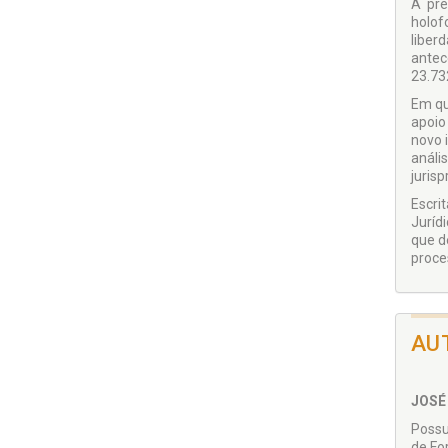
A pré
holof
liber
antec
23.73
Em qu
apoio 
novo 
análi
jurisp
Escri
Juríd
que d
proce
AU
JOSÉ
Possu
de Fo