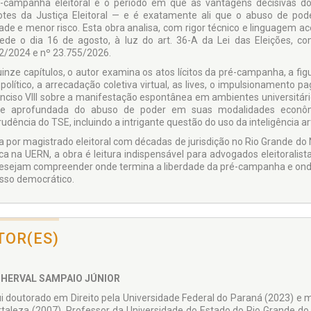
-campanha eleitoral é o período em que as vantagens decisivas do
otes da Justiça Eleitoral — e é exatamente ali que o abuso de pod
dade e menor risco. Esta obra analisa, com rigor técnico e linguagem ace
ede o dia 16 de agosto, à luz do art. 36-A da Lei das Eleições, c
2/2024 e nº 23.755/2026.
inze capítulos, o autor examina os atos lícitos da pré-campanha, a figu
político, a arrecadação coletiva virtual, as lives, o impulsionamento pa
inciso VIII sobre a manifestação espontânea em ambientes universitár
se aprofundada do abuso de poder em suas modalidades econômic
rudência do TSE, incluindo a intrigante questão do uso da inteligência a
ta por magistrado eleitoral com décadas de jurisdição no Rio Grande do 
ica na UERN, a obra é leitura indispensável para advogados eleitoralis
esejam compreender onde termina a liberdade da pré-campanha e ond
sso democrático.
TOR(ES)
 HERVAL SAMPAIO JÚNIOR
i doutorado em Direito pela Universidade Federal do Paraná (2023) e m
rtaleza (2007). Professor da Universidade do Estado do Rio Grande do 