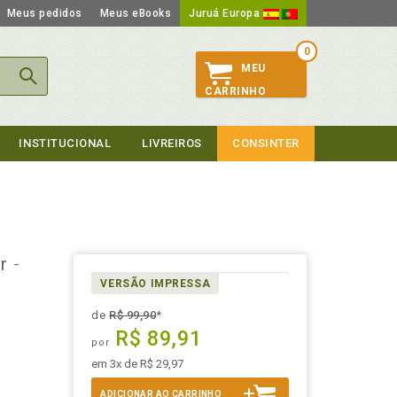
Meus pedidos
Meus eBooks
Juruá Europa
0
MEU
CARRINHO
INSTITUCIONAL
LIVREIROS
CONSINTER
er
-
VERSÃO IMPRESSA
de
R$ 99,90
*
R$ 89,91
por
em 3x de R$ 29,97
ADICIONAR AO CARRINHO