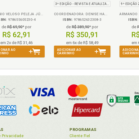
107/2020
Candidatura, Prestação de
3ª EDIÇÃO - REVISTA E ATUALIZADA
Contas e Inteligência
Artificial
ANTÔNIO VELOSO PELEJA JÚNIOR
COORDENADORA: DENISE HAMMERSCHMIDT
SBN:
978655605230-4
ISBN:
978652632308-3
ISBN:
de
R$ 69,90
* por
de
R$ 389,90
* por
de
R$ 62,91
R$ 350,91
R$
em 2x de R$ 31,46
em 6x de R$ 58,49
em 
IONAR AO
ADICIONAR AO
ADICIONA
RINHO
CARRINHO
CARRINH
AS
PROGRAMAS
e Privacidade
Cliente Fiel