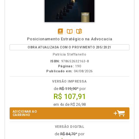
disponível
Disponível
páginas
Posicionamento Estratégico na Advocacia
em
na
OBRA ATUALIZADA COM O PROVIMENTO 205/2021
eBook
B.V.
Patrícia Steffanello
ISBN:
978652632163-8
Páginas:
190
Publicado em:
04/08/2026
VERSÃO IMPRESSA
de
R$ 119,90
* por
R$ 107,91
em 4x de R$ 26,98
ADICIONAR AO
CARRINHO
VERSÃO DIGITAL
de
R$ 84,70
* por