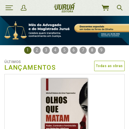
MEU
CARRINHO
1
2
3
4
5
6
7
8
9
ÚLTIMOS
LANÇAMENTOS
Todas as obras