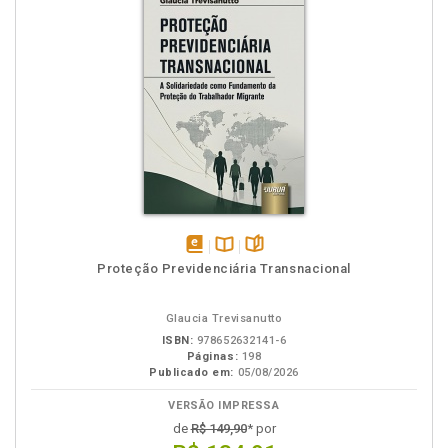
disponível
Disponível
páginas
Proteção Previdenciária Transnacional
em
na
eBook
B.V.
Glaucia Trevisanutto
ISBN:
978652632141-6
Páginas:
198
Publicado em:
05/08/2026
VERSÃO IMPRESSA
de
R$ 149,90
* por