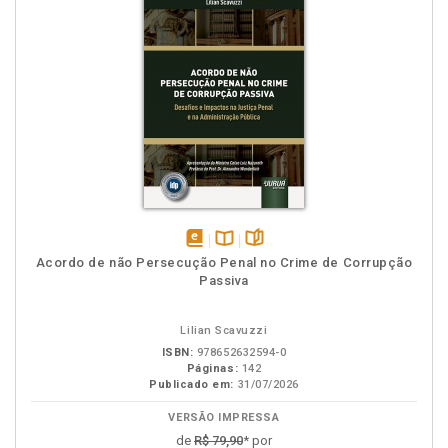
disponível
Disponível
páginas
Acordo de não Persecução Penal no Crime de Corrupção
em
na
Passiva
eBook
B.V.
Lilian Scavuzzi
ISBN:
978652632594-0
Páginas:
142
Publicado em:
31/07/2026
VERSÃO IMPRESSA
de
R$ 79,90
* por