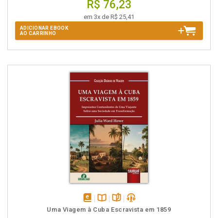
R$ 76,23
em 3x de R$ 25,41
ADICIONAR EBOOK
AO CARRINHO
disponível
Disponível
páginas
podcast
Uma Viagem à Cuba Escravista em 1859
em
na