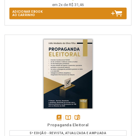
em 2x de R$ 31,46
ADICIONAR EBOOK
AO CARRINHO
disponível
Disponível
páginas
Propaganda Eleitoral
em
na
5ª EDIÇÃO - REVISTA, ATUALIZADA E AMPLIADA
eBook
B.V.