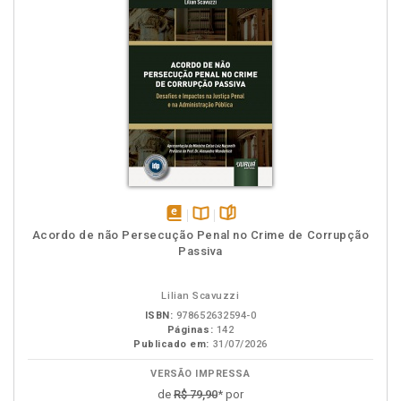
disponível
Disponível
páginas
Acordo de não Persecução Penal no Crime de Corrupção
em
na
Passiva
eBook
B.V.
Lilian Scavuzzi
ISBN:
978652632594-0
Páginas:
142
Publicado em:
31/07/2026
VERSÃO IMPRESSA
de
R$ 79,90
* por