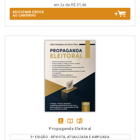
em 2x de R$ 31,46
ADICIONAR EBOOK
AO CARRINHO
disponível
Disponível
páginas
Propaganda Eleitoral
em
na
5ª EDIÇÃO - REVISTA, ATUALIZADA E AMPLIADA
eBook
B.V.