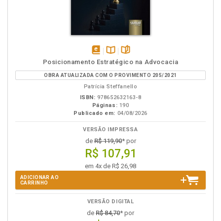
disponível
Disponível
páginas
Posicionamento Estratégico na Advocacia
em
na
OBRA ATUALIZADA COM O PROVIMENTO 205/2021
eBook
B.V.
Patrícia Steffanello
ISBN:
978652632163-8
Páginas:
190
Publicado em:
04/08/2026
VERSÃO IMPRESSA
de
R$ 119,90
* por
R$ 107,91
em 4x de R$ 26,98
ADICIONAR AO
CARRINHO
VERSÃO DIGITAL
de
R$ 84,70
* por