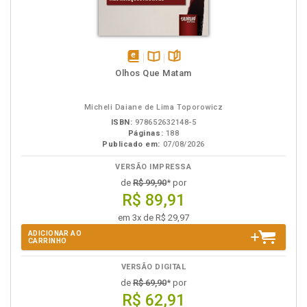
disponível
Disponível
páginas
Olhos Que Matam
em
na
eBook
B.V.
Micheli Daiane de Lima Toporowicz
ISBN:
978652632148-5
Páginas:
188
Publicado em:
07/08/2026
VERSÃO IMPRESSA
de
R$ 99,90
* por
R$ 89,91
em 3x de R$ 29,97
ADICIONAR AO
CARRINHO
VERSÃO DIGITAL
de
R$ 69,90
* por
R$ 62,91