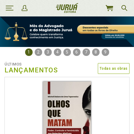
MEU
CARRINHO
1
2
3
4
5
6
7
8
9
ÚLTIMOS
LANÇAMENTOS
Todas as obras