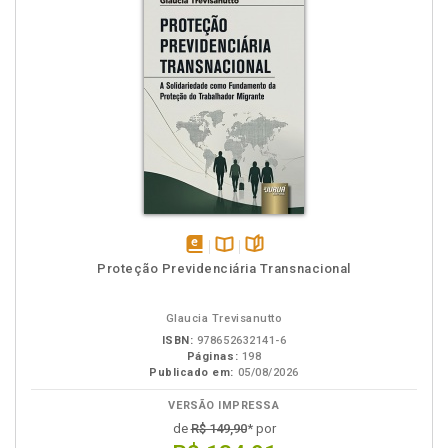
disponível
Disponível
páginas
Proteção Previdenciária Transnacional
em
na
eBook
B.V.
Glaucia Trevisanutto
ISBN:
978652632141-6
Páginas:
198
Publicado em:
05/08/2026
VERSÃO IMPRESSA
de
R$ 149,90
* por