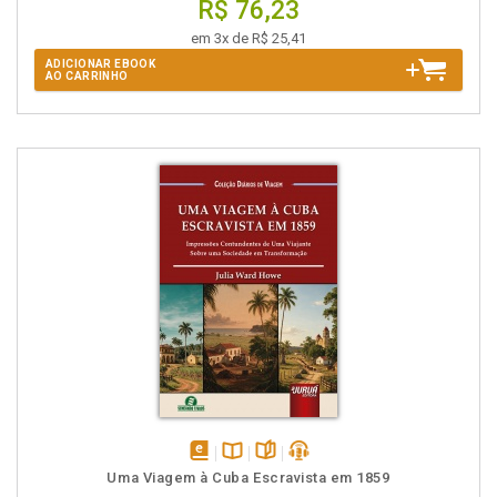
R$ 76,23
em 3x de R$ 25,41
ADICIONAR EBOOK
AO CARRINHO
disponível
Disponível
páginas
podcast
Uma Viagem à Cuba Escravista em 1859
em
na