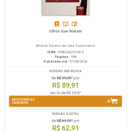
disponível
Disponível
páginas
Olhos Que Matam
em
na
eBook
B.V.
Micheli Daiane de Lima Toporowicz
ISBN:
978652632148-5
Páginas:
188
Publicado em:
07/08/2026
VERSÃO IMPRESSA
de
R$ 99,90
* por
R$ 89,91
em 3x de R$ 29,97
ADICIONAR AO
CARRINHO
VERSÃO DIGITAL
de
R$ 69,90
* por
R$ 62,91