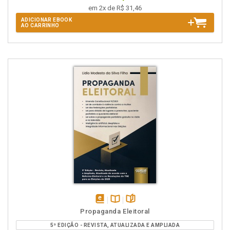
em 2x de R$ 31,46
ADICIONAR EBOOK
AO CARRINHO
disponível
Disponível
páginas
Propaganda Eleitoral
em
na
5ª EDIÇÃO - REVISTA, ATUALIZADA E AMPLIADA
eBook
B.V.