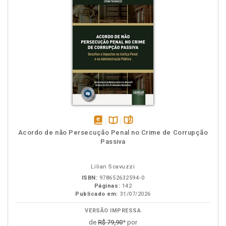
disponível
Disponível
páginas
Acordo de não Persecução Penal no Crime de Corrupção
em
na
Passiva
eBook
B.V.
Lilian Scavuzzi
ISBN:
978652632594-0
Páginas:
142
Publicado em:
31/07/2026
VERSÃO IMPRESSA
de
R$ 79,90
* por