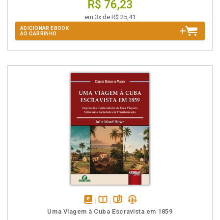
R$ 76,23
em 3x de R$ 25,41
ADICIONAR EBOOK
AO CARRINHO
disponível
Disponível
páginas
podcast
Uma Viagem à Cuba Escravista em 1859
em
na