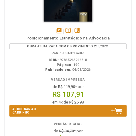
disponível
Disponível
páginas
Posicionamento Estratégico na Advocacia
em
na
OBRA ATUALIZADA COM O PROVIMENTO 205/2021
eBook
B.V.
Patrícia Steffanello
ISBN:
978652632163-8
Páginas:
190
Publicado em:
04/08/2026
VERSÃO IMPRESSA
de
R$ 119,90
* por
R$ 107,91
em 4x de R$ 26,98
ADICIONAR AO
CARRINHO
VERSÃO DIGITAL
de
R$ 84,70
* por