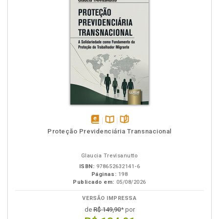
disponível
Disponível
páginas
Proteção Previdenciária Transnacional
em
na
eBook
B.V.
Glaucia Trevisanutto
ISBN:
978652632141-6
Páginas:
198
Publicado em:
05/08/2026
VERSÃO IMPRESSA
de
R$ 149,90
* por