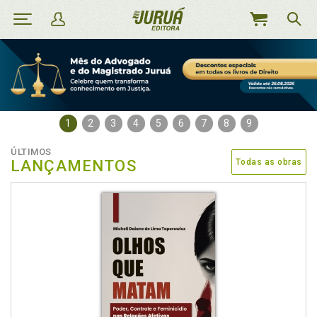
MEU
CARRINHO
1
2
3
4
5
6
7
8
9
ÚLTIMOS
LANÇAMENTOS
Todas as obras