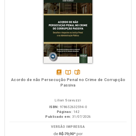
disponível
Disponível
páginas
Acordo de não Persecução Penal no Crime de Corrupção
em
na
Passiva
eBook
B.V.
Lilian Scavuzzi
ISBN:
978652632594-0
Páginas:
142
Publicado em:
31/07/2026
VERSÃO IMPRESSA
de
R$ 79,90
* por