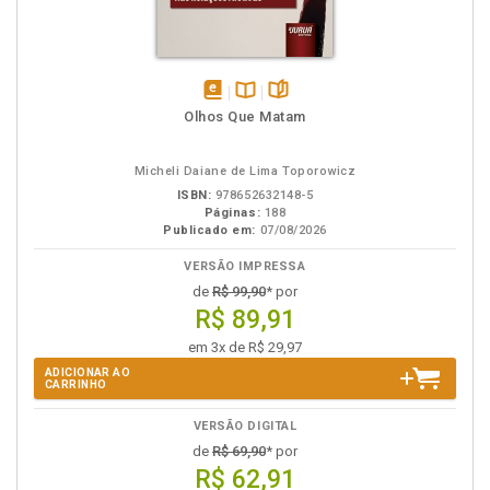
disponível
Disponível
páginas
Olhos Que Matam
em
na
eBook
B.V.
Micheli Daiane de Lima Toporowicz
ISBN:
978652632148-5
Páginas:
188
Publicado em:
07/08/2026
VERSÃO IMPRESSA
de
R$ 99,90
* por
R$ 89,91
em 3x de R$ 29,97
ADICIONAR AO
CARRINHO
VERSÃO DIGITAL
de
R$ 69,90
* por
R$ 62,91