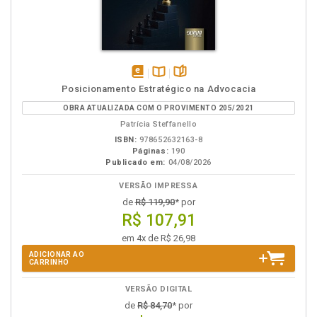
disponível
Disponível
páginas
Posicionamento Estratégico na Advocacia
em
na
OBRA ATUALIZADA COM O PROVIMENTO 205/2021
eBook
B.V.
Patrícia Steffanello
ISBN:
978652632163-8
Páginas:
190
Publicado em:
04/08/2026
VERSÃO IMPRESSA
de
R$ 119,90
* por
R$ 107,91
em 4x de R$ 26,98
ADICIONAR AO
CARRINHO
VERSÃO DIGITAL
de
R$ 84,70
* por