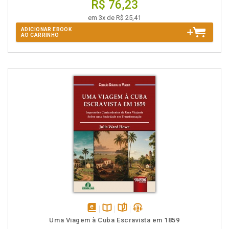
R$ 76,23
em 3x de R$ 25,41
ADICIONAR EBOOK
AO CARRINHO
disponível
Disponível
páginas
podcast
Uma Viagem à Cuba Escravista em 1859
em
na