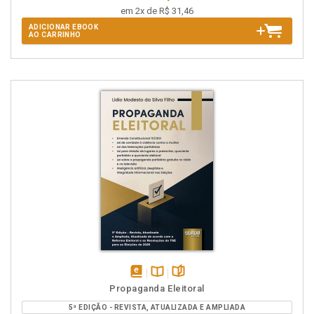
em 2x de R$ 31,46
ADICIONAR EBOOK
AO CARRINHO
disponível
Disponível
páginas
Propaganda Eleitoral
em
na
5ª EDIÇÃO - REVISTA, ATUALIZADA E AMPLIADA
eBook
B.V.