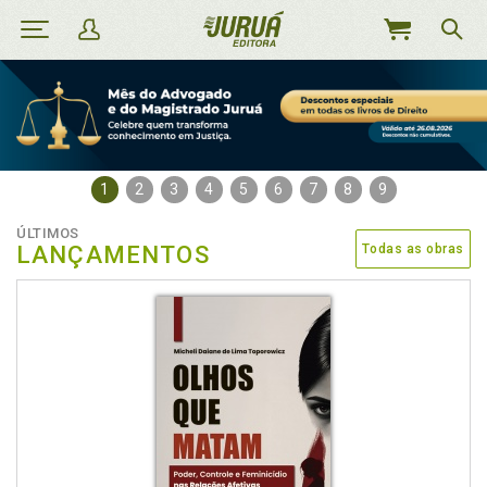
MEU
CARRINHO
1
2
3
4
5
6
7
8
9
ÚLTIMOS
LANÇAMENTOS
Todas as obras