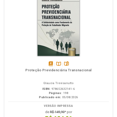
disponível
Disponível
páginas
Proteção Previdenciária Transnacional
em
na
eBook
B.V.
Glaucia Trevisanutto
ISBN:
978652632141-6
Páginas:
198
Publicado em:
05/08/2026
VERSÃO IMPRESSA
de
R$ 149,90
* por