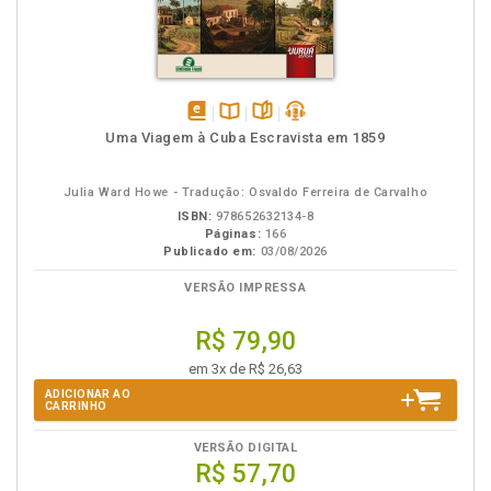
disponível
Disponível
páginas
podcast
Uma Viagem à Cuba Escravista em 1859
em
na
eBook
B.V.
Julia Ward Howe - Tradução: Osvaldo Ferreira de Carvalho
ISBN:
978652632134-8
Páginas:
166
Publicado em:
03/08/2026
VERSÃO IMPRESSA
R$ 79,90
em 3x de R$ 26,63
ADICIONAR AO
CARRINHO
VERSÃO DIGITAL
R$ 57,70