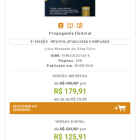
disponível
Disponível
páginas
Propaganda Eleitoral
em
na
5ª EDIÇÃO - REVISTA, ATUALIZADA E AMPLIADA
eBook
B.V.
Lídio Modesto da Silva Filho
ISBN:
978652632140-9
Páginas:
348
Publicado em:
06/08/2026
VERSÃO IMPRESSA
de
R$ 199,90
* por
R$ 179,91
em 6x de R$ 29,99
ADICIONAR AO
CARRINHO
VERSÃO DIGITAL
de
R$ 139,90
* por
R$ 125,91