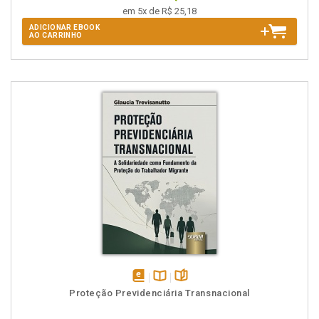
em 5x de R$ 25,18
ADICIONAR EBOOK
AO CARRINHO
disponível
Disponível
páginas
Proteção Previdenciária Transnacional
em
na
eBook
B.V.