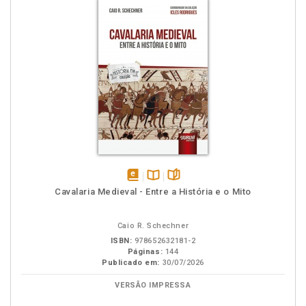
disponível
Disponível
páginas
Cavalaria Medieval - Entre a História e o Mito
em
na
eBook
B.V.
Caio R. Schechner
ISBN:
978652632181-2
Páginas:
144
Publicado em:
30/07/2026
VERSÃO IMPRESSA