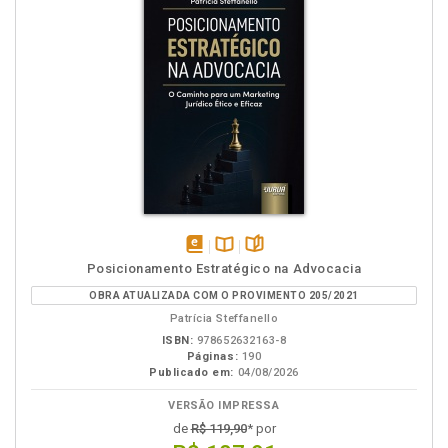
disponível
Disponível
páginas
Posicionamento Estratégico na Advocacia
em
na
OBRA ATUALIZADA COM O PROVIMENTO 205/2021
eBook
B.V.
Patrícia Steffanello
ISBN:
978652632163-8
Páginas:
190
Publicado em:
04/08/2026
VERSÃO IMPRESSA
de
R$ 119,90
* por