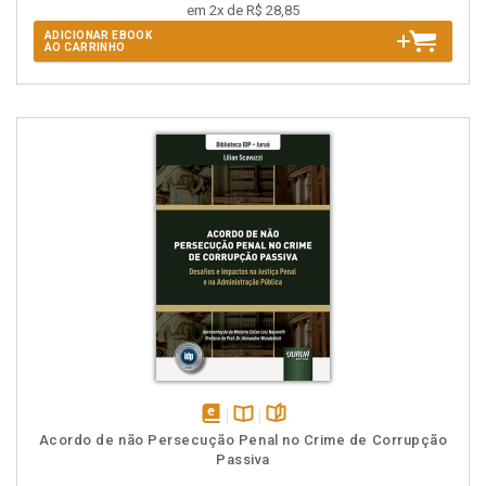
em 2x de R$ 28,85
ADICIONAR EBOOK
AO CARRINHO
disponível
Disponível
páginas
Acordo de não Persecução Penal no Crime de Corrupção
em
na
Passiva
eBook
B.V.