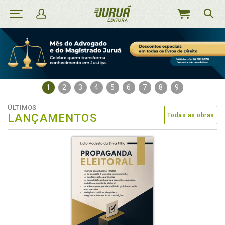
MEU
CARRINHO
1
2
3
4
5
6
7
8
9
ÚLTIMOS
LANÇAMENTOS
Todas as obras