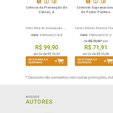
Também
Também
Folheie
Também
Folheie
Tamb
T
disponível
Disponível
páginas
disponível
Disponível
página
Ciência da Prevenção do
Controle Supranacion
em
na
em
na
Câncer, A
do Poder Punitivo
eBook
B.V.
eBook
B.V.
Hélio Mira de Assumpção Junior
ISBN:
978652632118-8
ISBN:
978652632151-5
de
R$ 79,90
* por
R$ 99,90
R$ 71,91
em 3x de R$ 33,30
em 2x de R$ 35,96
ADICIONAR AO
ADICIONAR AO
CARRINHO
CARRINHO
* Desconto não cumulativo com outras promoções, inc
NOSSOS
AUTORES