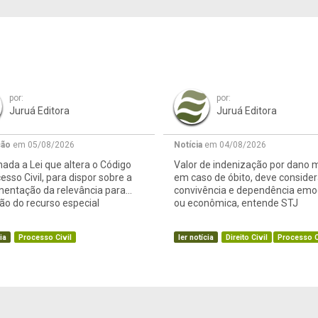
por:
por:
Juruá Editora
Juruá Editora
ção
em 05/08/2026
Notícia
em 04/08/2026
ada a Lei que altera o Código
Valor de indenização por dano m
esso Civil, para dispor sobre a
em caso de óbito, deve consider
mentação da relevância para
convivência e dependência emo
o do recurso especial
ou econômica, entende STJ
ia
Processo Civil
ler notícia
Direito Civil
Processo C