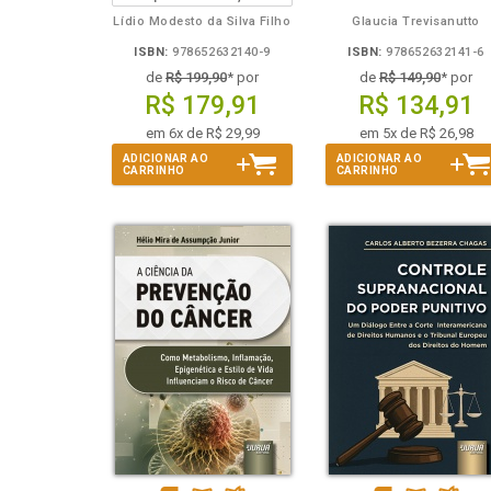
Lídio Modesto da Silva Filho
Glaucia Trevisanutto
ISBN:
978652632140-9
ISBN:
978652632141-6
de
R$ 199,90
* por
de
R$ 149,90
* por
R$ 179,91
R$ 134,91
em 6x de R$ 29,99
em 5x de R$ 26,98
ADICIONAR AO
ADICIONAR AO
CARRINHO
CARRINHO