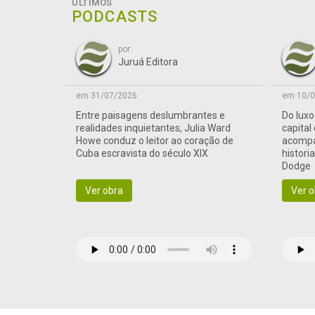
ÚLTIMOS
PODCASTS
por:
Juruá Editora
em 31/07/2026
em 10/0
Entre paisagens deslumbrantes e
Do lux
realidades inquietantes, Julia Ward
capital
Howe conduz o leitor ao coração de
acompa
Cuba escravista do século XIX
histori
Dodge
Ver obra
Ver o