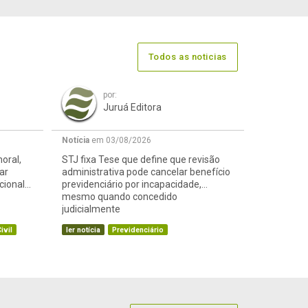
Todos as noticias
por:
Juruá Editora
Notícia
em 03/08/2026
oral,
STJ fixa Tese que define que revisão
ar
administrativa pode cancelar benefício
cional
previdenciário por incapacidade,
mesmo quando concedido
judicialmente
ivil
ler notícia
Previdenciário