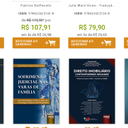
Patrícia Steffanello
Julia Ward Howe - Tradução: Osvaldo Ferreira de Carvalho
ISBN:
978652632163-8
ISBN:
978652632134-8
de
R$ 119,90
* por
R$ 107,91
R$ 79,90
em 4x de R$ 26,98
em 3x de R$ 26,63
ADICIONAR AO
ADICIONAR AO
CARRINHO
CARRINHO