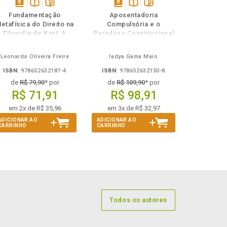
disponível
Disponível
páginas
disponível
Disponível
páginas
Fundamentação
Aposentadoria
em
na
em
na
etafísica do Direito na
Compulsória e o
eBook
B.V.
eBook
B.V.
Filosofia de Kant, A
Paradoxo Constitucional
do Etarismo
Leonardo Oliveira Freire
Iadya Gama Maio
ISBN:
978652632187-4
ISBN:
978652632150-8
de
R$ 79,90
* por
de
R$ 109,90
* por
R$ 71,91
R$ 98,91
em 2x de R$ 35,96
em 3x de R$ 32,97
ADICIONAR AO
ADICIONAR AO
CARRINHO
CARRINHO
Todos os autores