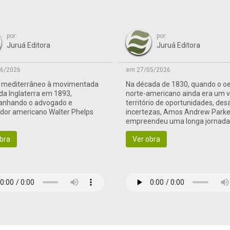
por:
por:
Juruá Editora
Juruá Editora
6/2026
em 27/05/2026
o mediterrâneo à movimentada
Na década de 1830, quando o o
 da Inglaterra em 1893,
norte-americano ainda era um 
nhando o advogado e
território de oportunidades, des
ador americano Walter Phelps
incertezas, Amos Andrew Parke
empreendeu uma longa jornad
às terras de fronteira
bra
Ver obra