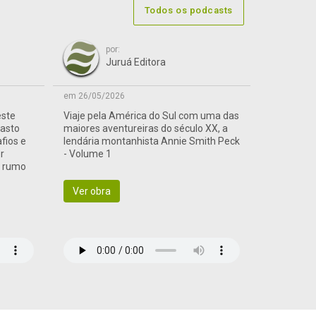
Todos os podcasts
por:
Juruá Editora
em 26/05/2026
este
Viaje pela América do Sul com uma das
vasto
maiores aventureiras do século XX, a
afios e
lendária montanhista Annie Smith Peck
r
- Volume 1
a rumo
Ver obra