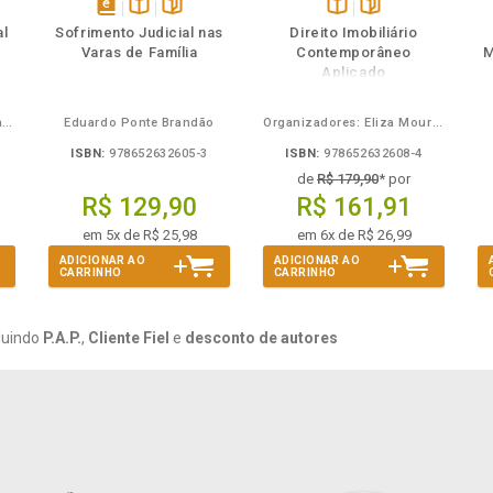
ém
ambém
Folheie
Também
Também
Folheie
s
disponível
Disponível
páginas
Disponível
páginas
al
Sofrimento Judicial nas
Direito Imobiliário
em
na
na
Varas de Família
Contemporâneo
M
eBook
B.V.
B.V.
Aplicado
Carlos Alberto Bezerra Chagas
Eduardo Ponte Brandão
Organizadores: Eliza Moura Navarro de Novaes, Rafael de Oliveira Lage, Daniel Ribeiro Pettersen
ISBN:
978652632605-3
ISBN:
978652632608-4
de
R$ 179,90
* por
R$ 129,90
R$ 161,91
em 5x de R$ 25,98
em 6x de R$ 26,99
ADICIONAR AO
ADICIONAR AO
CARRINHO
CARRINHO
luindo
P.A.P.
,
Cliente Fiel
e
desconto de autores