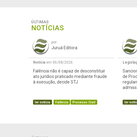
ÚLTIMAS
NOTÍCIAS
por:
Juruá Editora
Notícia
em 06/08/2026
Legisla
Falência não é capaz de desconstituir
Sancion
ato jurídico praticado mediante fraude
de Proc
à execução, decide STJ
regula
admissã
ler notícia
Falência
Processo Civil
ler notíc