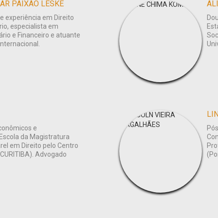
LAR PAIXÃO LESKE
AL
 experiência em Direito
Dou
rio, especialista em
Est
rio e Financeiro e atuante
Soc
Internacional.
Uni
LI
Econômicos e
Pós
Escola da Magistratura
Con
rel em Direito pelo Centro
Pro
UNICURITIBA). Advogado
(Po