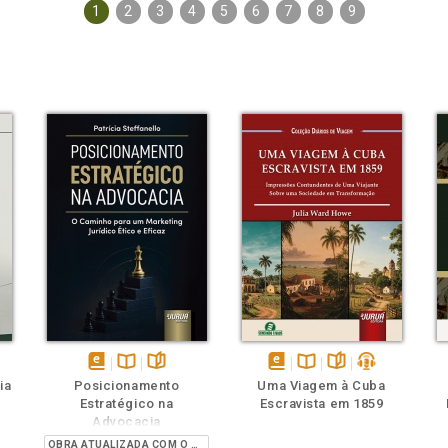
1
2
3
4
5
6
7
8
9
ém
ambém
Folheie
Também
Também
Folheie
s
disponível
Disponível
páginas
disponível
Disponível
páginas
podcast
ia
Posicionamento
Uma Viagem à Cuba
em
na
em
na
Estratégico na
Escravista em 1859
eBook
B.V.
eBook
B.V.
Advocacia
OBRA ATUALIZADA COM O PROVIMENTO 205/2021