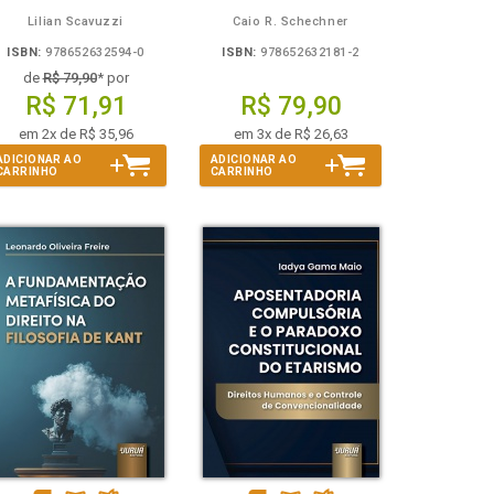
Lilian Scavuzzi
Caio R. Schechner
ISBN:
978652632594-0
ISBN:
978652632181-2
de
R$ 79,90
* por
R$ 71,91
R$ 79,90
em 2x de R$ 35,96
em 3x de R$ 26,63
ADICIONAR AO
ADICIONAR AO
CARRINHO
CARRINHO