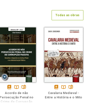
Todas as obras
disponível
Disponível
páginas
disponível
Disponível
páginas
Acordo de não
Cavalaria Medieval -
em
na
em
na
Persecução Penal no
Entre a História e o Mito
eBook
B.V.
eBook
B.V.
Crime de Corrupção
Passiva