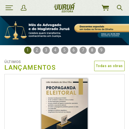
MEU
CARRINHO
1
2
3
4
5
6
7
8
9
ÚLTIMOS
LANÇAMENTOS
Todas as obras