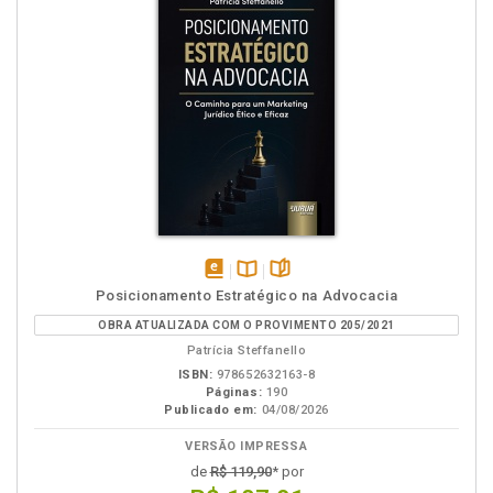
disponível
Disponível
páginas
Posicionamento Estratégico na Advocacia
em
na
OBRA ATUALIZADA COM O PROVIMENTO 205/2021
eBook
B.V.
Patrícia Steffanello
ISBN:
978652632163-8
Páginas:
190
Publicado em:
04/08/2026
VERSÃO IMPRESSA
de
R$ 119,90
* por