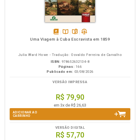
disponível
Disponível
páginas
podcast
Uma Viagem à Cuba Escravista em 1859
em
na
eBook
B.V.
Julia Ward Howe - Tradução: Osvaldo Ferreira de Carvalho
ISBN:
978652632134-8
Páginas:
166
Publicado em:
03/08/2026
VERSÃO IMPRESSA
R$ 79,90
em 3x de R$ 26,63
ADICIONAR AO
CARRINHO
VERSÃO DIGITAL
R$ 57,70