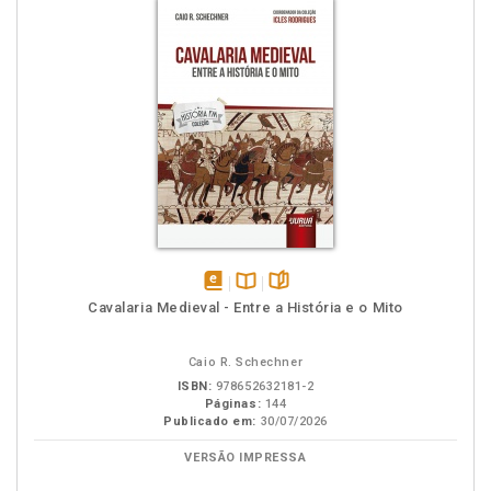
disponível
Disponível
páginas
Cavalaria Medieval - Entre a História e o Mito
em
na
eBook
B.V.
Caio R. Schechner
ISBN:
978652632181-2
Páginas:
144
Publicado em:
30/07/2026
VERSÃO IMPRESSA