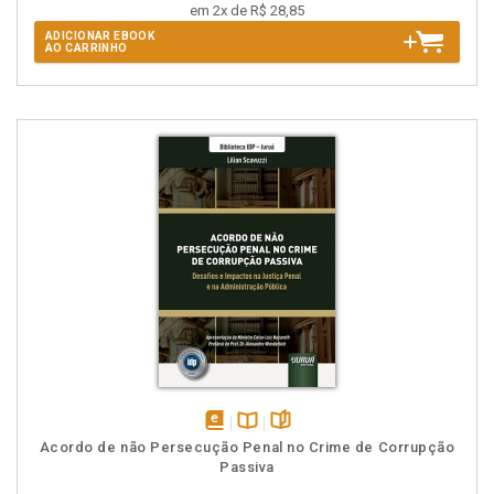
em 2x de R$ 28,85
ADICIONAR EBOOK
AO CARRINHO
disponível
Disponível
páginas
Acordo de não Persecução Penal no Crime de Corrupção
em
na
Passiva
eBook
B.V.