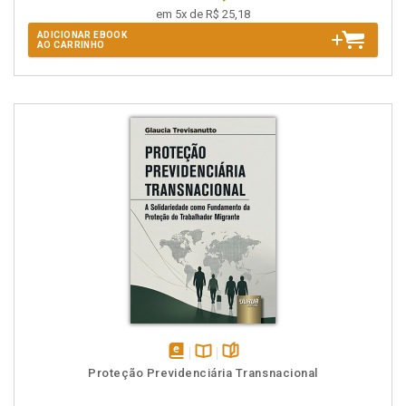
em 5x de R$ 25,18
ADICIONAR EBOOK
AO CARRINHO
disponível
Disponível
páginas
Proteção Previdenciária Transnacional
em
na
eBook
B.V.