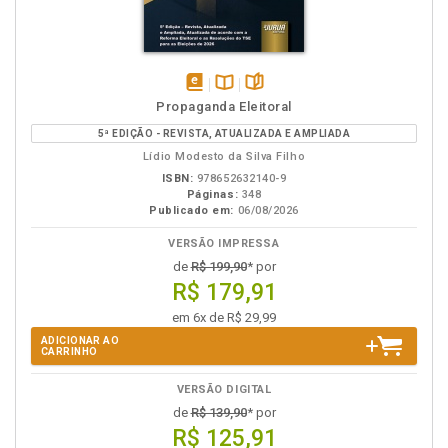
disponível
Disponível
páginas
Propaganda Eleitoral
em
na
5ª EDIÇÃO - REVISTA, ATUALIZADA E AMPLIADA
eBook
B.V.
Lídio Modesto da Silva Filho
ISBN:
978652632140-9
Páginas:
348
Publicado em:
06/08/2026
VERSÃO IMPRESSA
de
R$ 199,90
* por
R$ 179,91
em 6x de R$ 29,99
ADICIONAR AO
CARRINHO
VERSÃO DIGITAL
de
R$ 139,90
* por
R$ 125,91