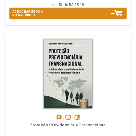
em 5x de R$ 25,18
ADICIONAR EBOOK
AO CARRINHO
disponível
Disponível
páginas
Proteção Previdenciária Transnacional
em
na
eBook
B.V.