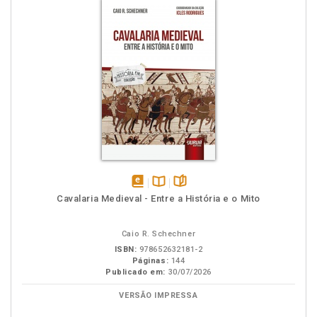
disponível
Disponível
páginas
Cavalaria Medieval - Entre a História e o Mito
em
na
eBook
B.V.
Caio R. Schechner
ISBN:
978652632181-2
Páginas:
144
Publicado em:
30/07/2026
VERSÃO IMPRESSA