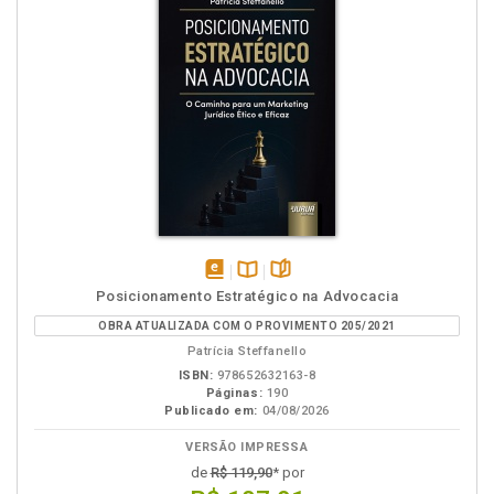
disponível
Disponível
páginas
Posicionamento Estratégico na Advocacia
em
na
OBRA ATUALIZADA COM O PROVIMENTO 205/2021
eBook
B.V.
Patrícia Steffanello
ISBN:
978652632163-8
Páginas:
190
Publicado em:
04/08/2026
VERSÃO IMPRESSA
de
R$ 119,90
* por