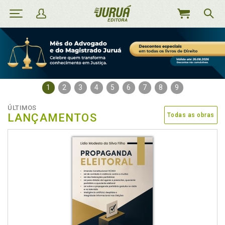
MEU
CARRINHO
1
2
3
4
5
6
7
8
9
ÚLTIMOS
LANÇAMENTOS
Todas as obras