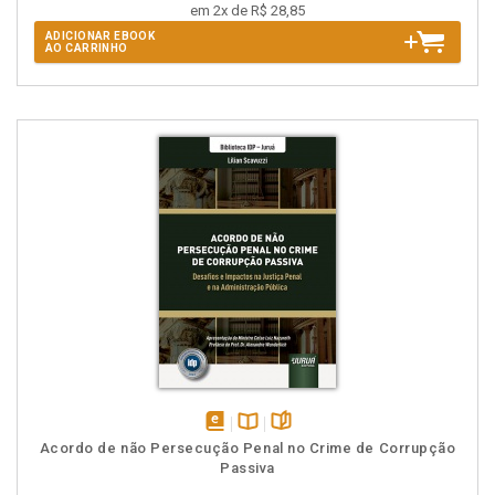
em 2x de R$ 28,85
ADICIONAR EBOOK
AO CARRINHO
disponível
Disponível
páginas
Acordo de não Persecução Penal no Crime de Corrupção
em
na
Passiva
eBook
B.V.