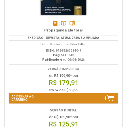
disponível
Disponível
páginas
Propaganda Eleitoral
em
na
5ª EDIÇÃO - REVISTA, ATUALIZADA E AMPLIADA
eBook
B.V.
Lídio Modesto da Silva Filho
ISBN:
978652632140-9
Páginas:
348
Publicado em:
06/08/2026
VERSÃO IMPRESSA
de
R$ 199,90
* por
R$ 179,91
em 6x de R$ 29,99
ADICIONAR AO
CARRINHO
VERSÃO DIGITAL
de
R$ 139,90
* por
R$ 125,91