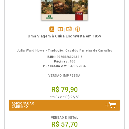
disponível
Disponível
páginas
podcast
Uma Viagem à Cuba Escravista em 1859
em
na
eBook
B.V.
Julia Ward Howe - Tradução: Osvaldo Ferreira de Carvalho
ISBN:
978652632134-8
Páginas:
166
Publicado em:
03/08/2026
VERSÃO IMPRESSA
R$ 79,90
em 3x de R$ 26,63
ADICIONAR AO
CARRINHO
VERSÃO DIGITAL
R$ 57,70