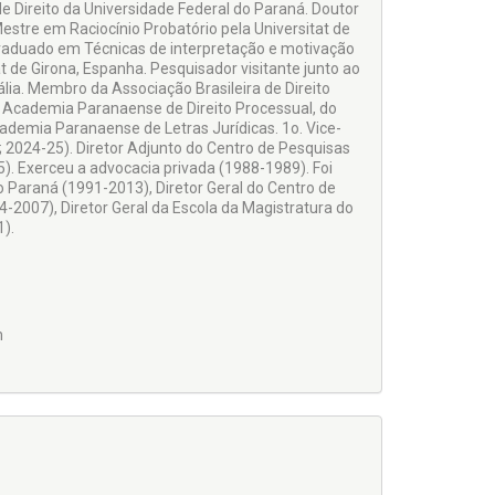
de Direito da Universidade Federal do Paraná. Doutor
Mestre em Raciocínio Probatório pela Universitat de
s-Graduado em Técnicas de interpretação e motivação
itat de Girona, Espanha. Pesquisador visitante junto ao
 Itália. Membro da Associação Brasileira de Direito
 da Academia Paranaense de Direito Processual, do
Academia Paranaense de Letras Jurídicas. 1o. Vice-
2024-25). Diretor Adjunto do Centro de Pesquisas
). Exerceu a advocacia privada (1988-1989). Foi
 Paraná (1991-2013), Diretor Geral do Centro de
-2007), Diretor Geral da Escola da Magistratura do
).
m