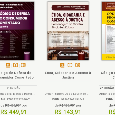
heie
Também
Também
Folheie
disponível
Disponível
páginas
disponível
Disponível
páginas
digo de Defesa do
Ética, Cidadania e Acesso à
Código 
em
na
em
na
sumidor Comentado
Justiça
C
eBook
B.V.
eBook
B.V.
2ª EDIÇÃO
Coordenadora: Denise Hammerschmidt
Organizador: José Laurindo de Souza Netto
SBN:
978652632160-7
ISBN:
978652631946-8
ISBN:
de
R$ 499,90
* por
de
R$ 159,90
* por
de
R$ 449,91
R$ 143,91
R$