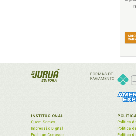
I
ADIC
CAR
FORMAS DE
PAGAMENTO
INSTITUCIONAL
POLÍTIC
Quem Somos
Política d
Impressão Digital
Política 
Publique Conosco
Política d