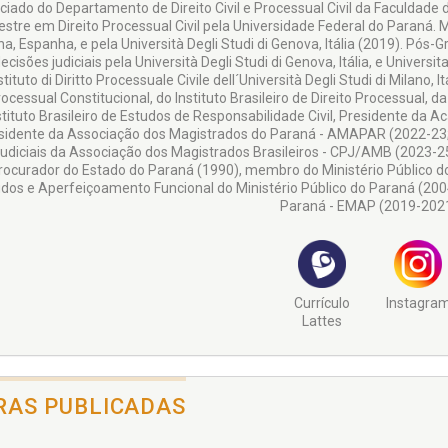
iado do Departamento de Direito Civil e Processual Civil da Faculdade 
estre em Direito Processual Civil pela Universidade Federal do Paraná. 
na, Espanha, e pela Università Degli Studi di Genova, Itália (2019). Pó
ecisões judiciais pela Università Degli Studi di Genova, Itália, e Univers
stituto di Diritto Processuale Civile dell´Università Degli Studi di Milano,
ocessual Constitucional, do Instituto Brasileiro de Direito Processual,
stituto Brasileiro de Estudos de Responsabilidade Civil, Presidente da 
sidente da Associação dos Magistrados do Paraná - AMAPAR (2022-23; 
udiciais da Associação dos Magistrados Brasileiros - CPJ/AMB (2023-25
rocurador do Estado do Paraná (1990), membro do Ministério Público do
dos e Aperfeiçoamento Funcional do Ministério Público do Paraná (2004
Paraná - EMAP (2019-2021
Currículo
Instagra
Lattes
RAS PUBLICADAS