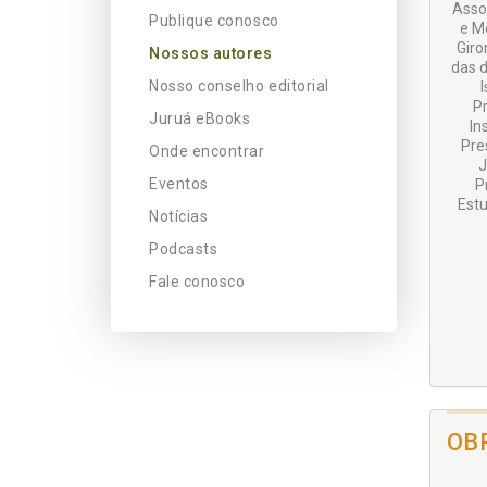
Assoc
Publique conosco
e M
Giro
Nossos autores
das d
Nosso conselho editorial
I
Pr
Juruá eBooks
In
Pre
Onde encontrar
J
Eventos
P
Estu
Notícias
Podcasts
Fale conosco
OB