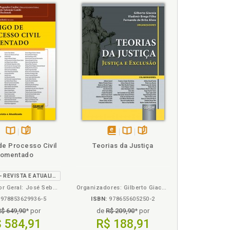
Disponível
páginas
disponível
Disponível
páginas
de Processo Civil
Teorias da Justiça
na
em
na
omentado
B.V.
eBook
B.V.
2ª EDIÇÃO - REVISTA E ATUALIZADA
Organizador Geral: José Sebastião Fagundes Cunha - Organizadores: Eduardo Augusto Salomão Cambi e Antônio César Bochenek
Organizadores: Gilberto Giacoia, Vladimir Brega Filho e Fernando de Brito Alves
978853629936-5
ISBN:
978655605250-2
R$ 649,90
* por
de
R$ 209,90
* por
 584,91
R$ 188,91