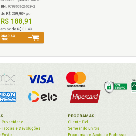
SBN:
978853626529-2
de
R$ 209,90
* por
R$ 188,91
em 6x de R$ 31,49
IONAR AO
RINHO
AS
PROGRAMAS
e Privacidade
Cliente Fiel
de Trocas e Devoluções
Semeando Livros
e Envio
Programa de Apoio ao Professor