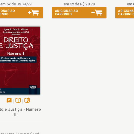
em 6x de R$ 74,99
em 5x de R$ 28,78
em 
IONAR AO
ADICIONAR AO
ADICIONA
RINHO
CARRINHO
CARRINH
disponível
Disponível
páginas
ito e Justiça - Número
em
na
III
eBook
B.V.
Organizadores: Ignacio García Vitoria e José Manuel Almudí Cid