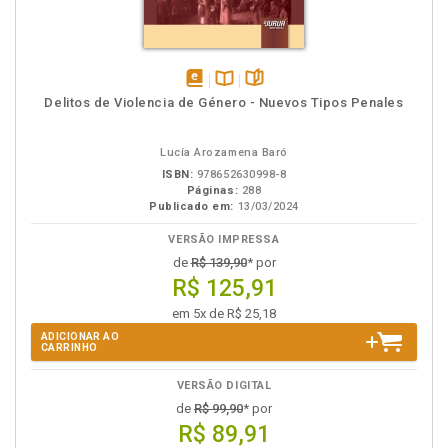
disponível
Disponível
páginas
Delitos de Violencia de Género - Nuevos Tipos Penales
em
na
eBook
B.V.
Lucía Arozamena Baró
ISBN:
978652630998-8
Páginas:
288
Publicado em:
13/03/2024
VERSÃO IMPRESSA
de
R$ 139,90
* por
R$ 125,91
em 5x de R$ 25,18
ADICIONAR AO
CARRINHO
VERSÃO DIGITAL
de
R$ 99,90
* por
R$ 89,91