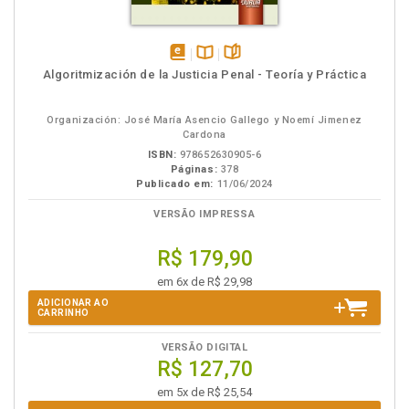
disponível
Disponível
páginas
Algoritmización de la Justicia Penal - Teoría y Práctica
em
na
eBook
B.V.
Organización: José María Asencio Gallego y Noemí Jimenez
Cardona
ISBN:
978652630905-6
Páginas:
378
Publicado em:
11/06/2024
VERSÃO IMPRESSA
R$ 179,90
em 6x de R$ 29,98
ADICIONAR AO
CARRINHO
VERSÃO DIGITAL
R$ 127,70
em 5x de R$ 25,54