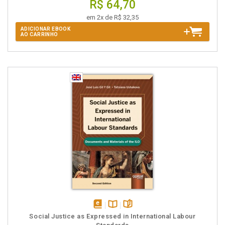
R$ 64,70
em 2x de R$ 32,35
ADICIONAR EBOOK
AO CARRINHO
disponível
Disponível
páginas
Social Justice as Expressed in International Labour
em
na