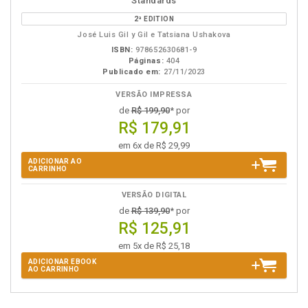
Standards
eBook
B.V.
2ª EDITION
José Luis Gil y Gil e Tatsiana Ushakova
ISBN:
978652630681-9
Páginas:
404
Publicado em:
27/11/2023
VERSÃO IMPRESSA
de
R$ 199,90
* por
R$ 179,91
em 6x de R$ 29,99
ADICIONAR AO
CARRINHO
VERSÃO DIGITAL
de
R$ 139,90
* por
R$ 125,91
em 5x de R$ 25,18
ADICIONAR EBOOK
AO CARRINHO