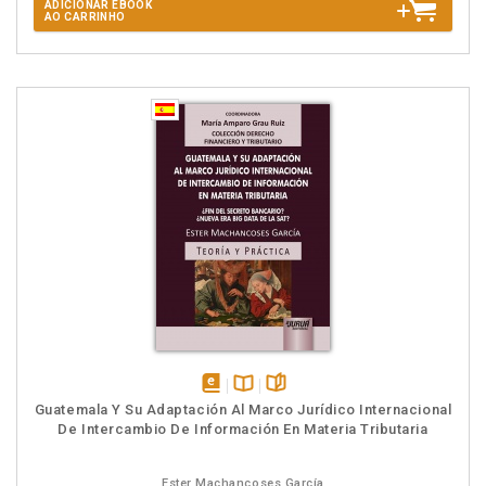
ADICIONAR EBOOK
AO CARRINHO
disponível
Disponível
páginas
Guatemala Y Su Adaptación Al Marco Jurídico Internacional
em
na
De Intercambio De Información En Materia Tributaria
eBook
B.V.
Ester Machancoses García