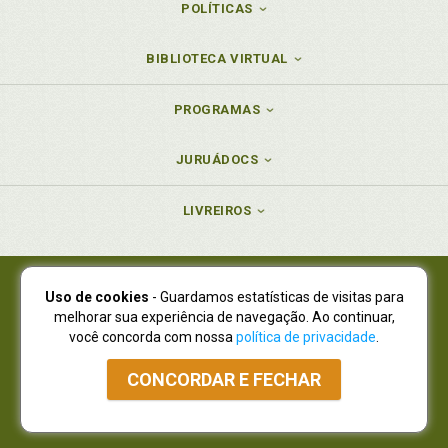
POLÍTICAS
BIBLIOTECA VIRTUAL
PROGRAMAS
JURUÁDOCS
LIVREIROS
Uso de cookies
- Guardamos estatísticas de visitas para
Juruá Editora Ltda., CNPJ 77.535.508/0001-19
melhorar sua experiência de navegação. Ao continuar,
Juruá Informática Ltda., CNPJ 01.701.561/0001-80
você concorda com nossa
política de privacidade
.
NOVO ENDEREÇO:
R. Flávio Dallegrave, 7665, São Lourenço |
Curitiba - Paraná - CEP 82210-310
CONCORDAR E FECHAR
Atendimento: (41) 4009-3900
|
Vendas Atacado: (41) 4009-3939
|
Atendimento via Whatsapp
NÃO DISPOMOS MAIS DE SHOWROOW