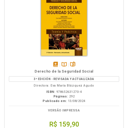
disponível
Disponível
páginas
Derecho de la Seguridad Social
em
na
3ª EDICIÓN - REVISADA Y ACTUALIZADA
eBook
B.V.
Directora: Eva María Blázquez Agudo
ISBN:
978652631270-4
Páginas:
292
Publicado em:
13/08/2024
VERSÃO IMPRESSA
R$ 159,90