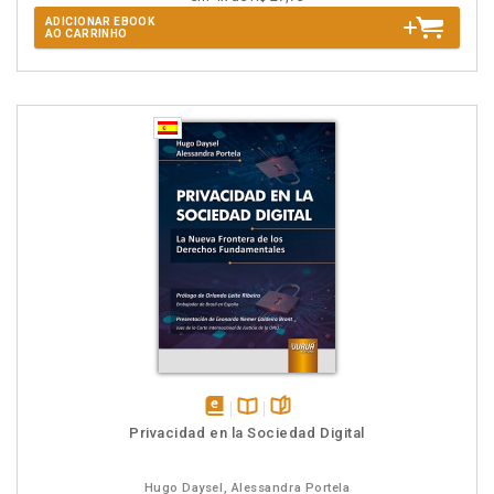
ADICIONAR EBOOK
AO CARRINHO
disponível
Disponível
páginas
Privacidad en la Sociedad Digital
em
na
eBook
B.V.
Hugo Daysel, Alessandra Portela