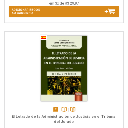
em 3x de R$ 29,97
ADICIONAR EBOOK
AO CARRINHO
disponível
Disponível
páginas
El Letrado de la Administración de Justicia en el Tribunal
em
na
del Jurado
eBook
B.V.