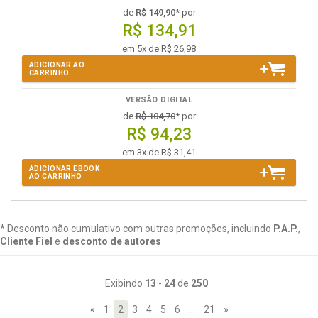
de
R$ 149,90
* por
R$ 134,91
em 5x de R$ 26,98
ADICIONAR AO
CARRINHO
VERSÃO DIGITAL
de
R$ 104,70
* por
R$ 94,23
em 3x de R$ 31,41
ADICIONAR EBOOK
AO CARRINHO
* Desconto não cumulativo com outras promoções, incluindo
P.A.P.
,
Cliente Fiel
e
desconto de autores
Exibindo
13
-
24
de
250
«
1
2
3
4
5
6
…
21
»