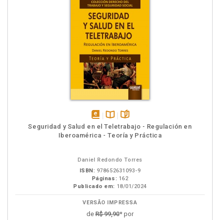
disponível
Disponível
páginas
Seguridad y Salud en el Teletrabajo - Regulación en
em
na
Iberoamérica - Teoría y Práctica
eBook
B.V.
Daniel Redondo Torres
ISBN:
978652631093-9
Páginas:
162
Publicado em:
18/01/2024
VERSÃO IMPRESSA
de
R$ 99,90
* por