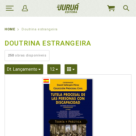
MEU
CARRINHO
HOME
Doutrina estrangeira
DOUTRINA ESTRANGEIRA
250
obras disponíveis
Toggle Dropdown
Toggle Dropdown
Toggle Dropdown
Dt. Lançamento
12