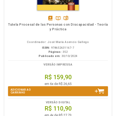
disponível
Disponível
páginas
Tutela Procesal de las Personas con Discapacidad - Teoría
em
na
y Práctica
eBook
B.V.
Coordinador: José María Asencio Gallego
ISBN:
978652631167-7
Páginas:
352
Publicado em:
30/10/2024
VERSÃO IMPRESSA
R$ 159,90
em 6x de R$ 26,65
ADICIONAR AO
CARRINHO
VERSÃO DIGITAL
R$ 110,90
em 4x de R$ 27,73