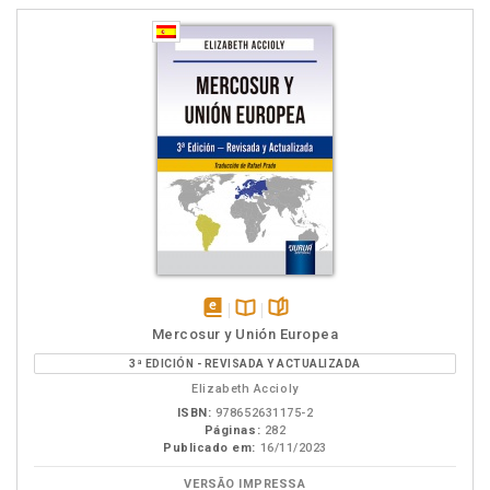
disponível
Disponível
páginas
Mercosur y Unión Europea
em
na
3ª EDICIÓN - REVISADA Y ACTUALIZADA
eBook
B.V.
Elizabeth Accioly
ISBN:
978652631175-2
Páginas:
282
Publicado em:
16/11/2023
VERSÃO IMPRESSA