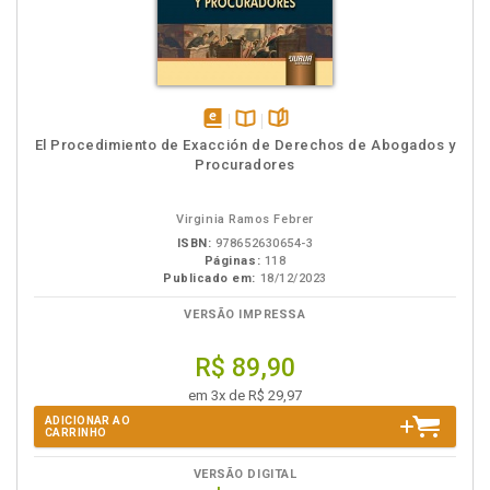
disponível
Disponível
páginas
El Procedimiento de Exacción de Derechos de Abogados y
em
na
Procuradores
eBook
B.V.
Virginia Ramos Febrer
ISBN:
978652630654-3
Páginas:
118
Publicado em:
18/12/2023
VERSÃO IMPRESSA
R$ 89,90
em 3x de R$ 29,97
ADICIONAR AO
CARRINHO
VERSÃO DIGITAL