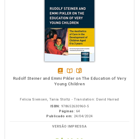
disponível
Disponível
páginas
Rudolf Steiner and Emmi Pikler on The Education of Very
em
na
Young Children
eBook
B.V.
Felicia Siemsen, Tania Stoltz - Translation: David Harrad
ISBN:
978652630960-5
Páginas:
64
Publicado em:
24/04/2024
VERSÃO IMPRESSA