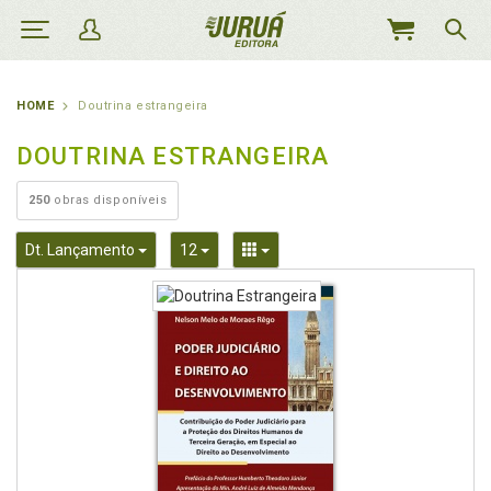
MEU
CARRINHO
HOME
Doutrina estrangeira
DOUTRINA ESTRANGEIRA
250
obras disponíveis
Toggle Dropdown
Toggle Dropdown
Toggle Dropdown
Dt. Lançamento
12