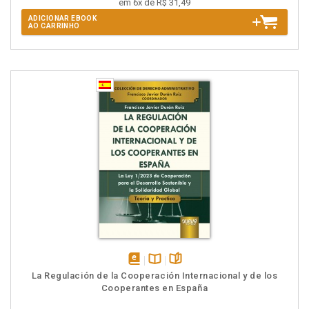
em 6x de R$ 31,49
ADICIONAR EBOOK
AO CARRINHO
disponível
Disponível
páginas
La Regulación de la Cooperación Internacional y de los
em
na
Cooperantes en España
eBook
B.V.