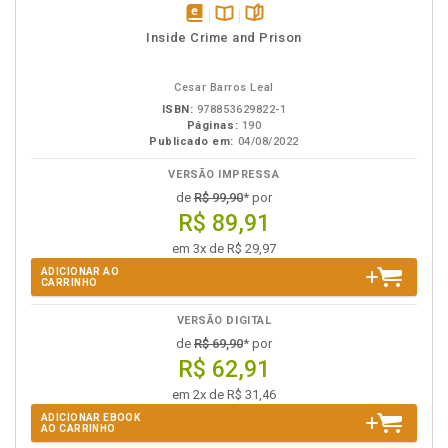
disponível
Disponível
páginas
Inside Crime and Prison
em
na
eBook
B.V.
Cesar Barros Leal
ISBN:
978853629822-1
Páginas:
190
Publicado em:
04/08/2022
VERSÃO IMPRESSA
de
R$ 99,90
* por
R$ 89,91
em 3x de R$ 29,97
ADICIONAR AO
CARRINHO
VERSÃO DIGITAL
de
R$ 69,90
* por
R$ 62,91
em 2x de R$ 31,46
ADICIONAR EBOOK
AO CARRINHO