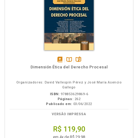
disponível
Disponível
páginas
Dimensión Ética del Derecho Procesal
em
na
eBook
B.V.
Organizadores: David Vallespín Pérez y José María Asencio
Gallego
ISBN:
978853629869-6
Páginas:
262
Publicado em:
03/06/2022
VERSÃO IMPRESSA
R$ 119,90
em 4x de R$ 29,98