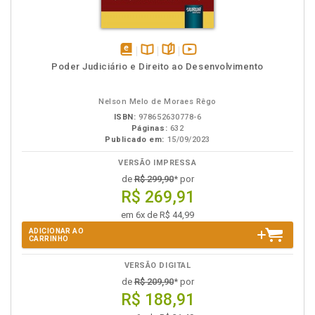
disponível
Disponível
páginas
vídeo
Poder Judiciário e Direito ao Desenvolvimento
em
na
da
eBook
B.V.
obra
Nelson Melo de Moraes Rêgo
ISBN:
978652630778-6
Páginas:
632
Publicado em:
15/09/2023
VERSÃO IMPRESSA
de
R$ 299,90
* por
R$ 269,91
em 6x de R$ 44,99
ADICIONAR AO
CARRINHO
VERSÃO DIGITAL
de
R$ 209,90
* por
R$ 188,91