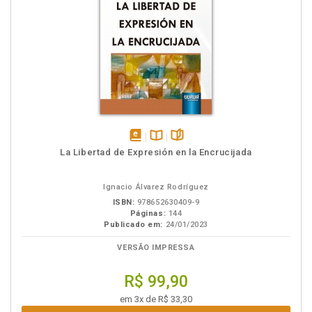
disponível
Disponível
páginas
La Libertad de Expresión en la Encrucijada
em
na
eBook
B.V.
Ignacio Álvarez Rodríguez
ISBN:
978652630409-9
Páginas:
144
Publicado em:
24/01/2023
VERSÃO IMPRESSA
R$ 99,90
em 3x de R$ 33,30