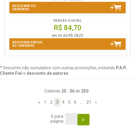
ADICIONAR AO
CARRINHO
VERSÃO DIGITAL
R$ 84,70
em 3x de R$ 28,23
ADICIONAR EBOOK
AO CARRINHO
* Desconto não cumulativo com outras promoções, incluindo
P.A.P.
,
Cliente Fiel
e
desconto de autores
Exibindo
25
-
36
de
250
«
1
2
3
4
5
6
…
21
»
Ir para
Ir
página: