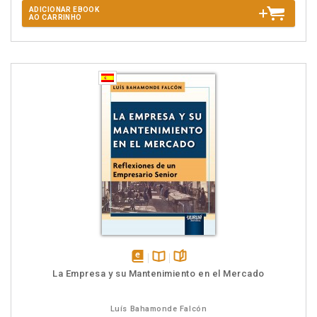
ADICIONAR EBOOK
AO CARRINHO
disponível
Disponível
páginas
La Empresa y su Mantenimiento en el Mercado
em
na
eBook
B.V.
Luís Bahamonde Falcón