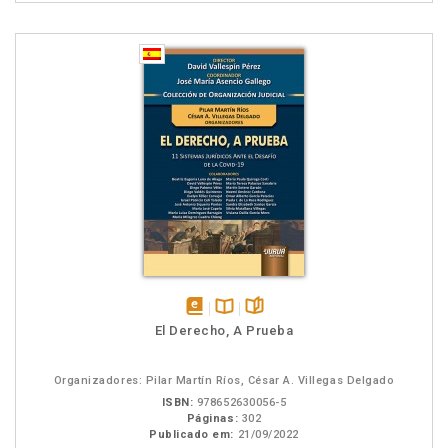
disponível
Disponível
páginas
El Derecho, A Prueba
em
na
eBook
B.V.
Organizadores: Pilar Martín Ríos, César A. Villegas Delgado
ISBN:
978652630056-5
Páginas:
302
Publicado em:
21/09/2022