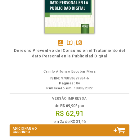
disponível
Disponível
páginas
Derecho Preventivo del Consumo en el Tratamiento del
em
na
dato Personal en la Publicidad Digital
eBook
B.V.
Camilo Alfonso Escobar Mora
ISBN:
978853629984-6
Páginas:
84
Publicado em:
19/08/2022
VERSÃO IMPRESSA
de
R$ 69,90
* por
R$ 62,91
em 2x de R$ 31,46
ADICIONAR AO
CARRINHO