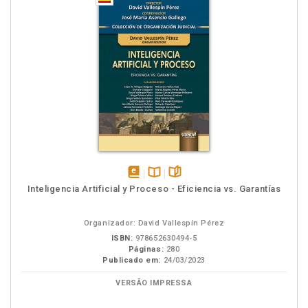
disponível
Disponível
páginas
Inteligencia Artificial y Proceso - Eficiencia vs. Garantías
em
na
eBook
B.V.
Organizador: David Vallespín Pérez
ISBN:
978652630494-5
Páginas:
280
Publicado em:
24/03/2023
VERSÃO IMPRESSA