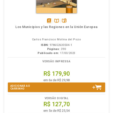
disponível
Disponível
páginas
Los Municipios y las Regiones en la Unión Europea
em
na
eBook
B.V.
Carlos Francisco Molina del Pozo
ISBN:
978652630504-1
Páginas:
390
Publicado em:
17/03/2023
VERSÃO IMPRESSA
R$ 179,90
em 6x de R$ 29,98
ADICIONAR AO
CARRINHO
VERSÃO DIGITAL
R$ 127,70
em 5x de R$ 25,54