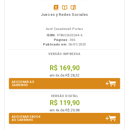
disponível
Disponível
páginas
Jueces y Redes Sociales
em
na
eBook
B.V.
Axel Casadevall Portas
ISBN:
978652630244-6
Páginas:
366
Publicado em:
06/01/2023
VERSÃO IMPRESSA
R$ 169,90
em 6x de R$ 28,32
ADICIONAR AO
CARRINHO
VERSÃO DIGITAL
R$ 119,90
em 4x de R$ 29,98
ADICIONAR EBOOK
AO CARRINHO