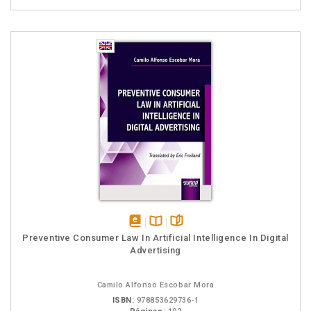
disponível
Disponível
páginas
Preventive Consumer Law In Artificial Intelligence In Digital
em
na
Advertising
eBook
B.V.
Camilo Alfonso Escobar Mora
ISBN:
978853629736-1