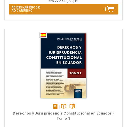
em 2x de R$ 29,12
ADICIONAR EBOOK
AO CARRINHO
disponível
Disponível
páginas
Derechos y Jurisprudencia Constitucional en Ecuador -
em
na
Tomo 1
eBook
B.V.