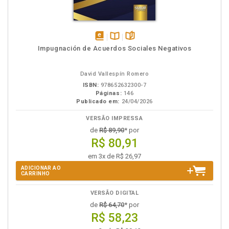
disponível
Disponível
páginas
Impugnación de Acuerdos Sociales Negativos
em
na
eBook
B.V.
David Vallespín Romero
ISBN:
978652632300-7
Páginas:
146
Publicado em:
24/04/2026
VERSÃO IMPRESSA
de
R$ 89,90
* por
R$ 80,91
em 3x de R$ 26,97
ADICIONAR AO
CARRINHO
VERSÃO DIGITAL
de
R$ 64,70
* por
R$ 58,23