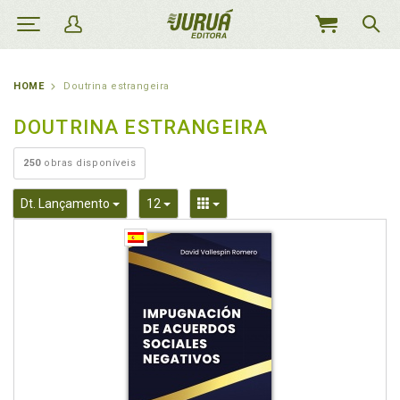
MEU
CARRINHO
HOME
Doutrina estrangeira
DOUTRINA ESTRANGEIRA
250
obras disponíveis
Toggle Dropdown
Toggle Dropdown
Toggle Dropdown
Dt. Lançamento
12