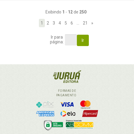
Exibindo
1
-
12
de
250
1
2
3
4
5
6
…
21
»
Ir para
Ir
página:
FORMAS DE
PAGAMENTO