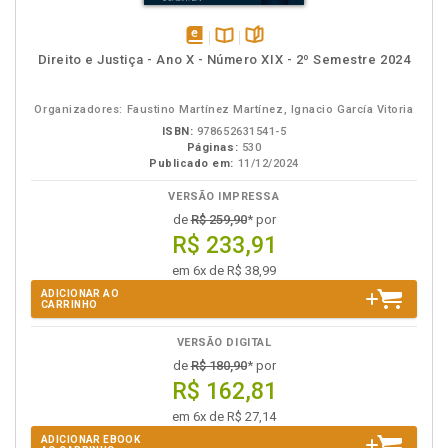
disponível
Disponível
páginas
Direito e Justiça - Ano X - Número XIX - 2º Semestre 2024
em
na
eBook
B.V.
Organizadores: Faustino Martínez Martínez, Ignacio García Vitoria
ISBN:
978652631541-5
Páginas:
530
Publicado em:
11/12/2024
VERSÃO IMPRESSA
de
R$ 259,90
* por
R$ 233,91
em 6x de R$ 38,99
ADICIONAR AO
CARRINHO
VERSÃO DIGITAL
de
R$ 180,90
* por
R$ 162,81
em 6x de R$ 27,14
ADICIONAR EBOOK