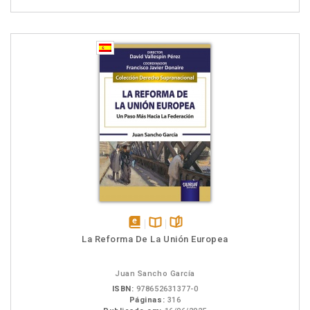
disponível
Disponível
páginas
La Reforma De La Unión Europea
em
na
eBook
B.V.
Juan Sancho García
ISBN:
978652631377-0
Páginas:
316