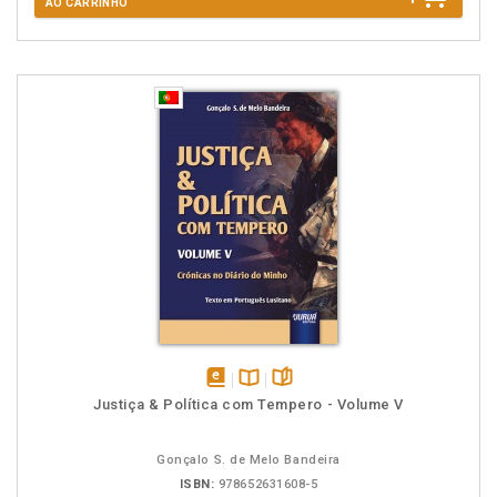
AO CARRINHO
disponível
Disponível
páginas
Justiça & Política com Tempero - Volume V
em
na
eBook
B.V.
Gonçalo S. de Melo Bandeira
ISBN:
978652631608-5