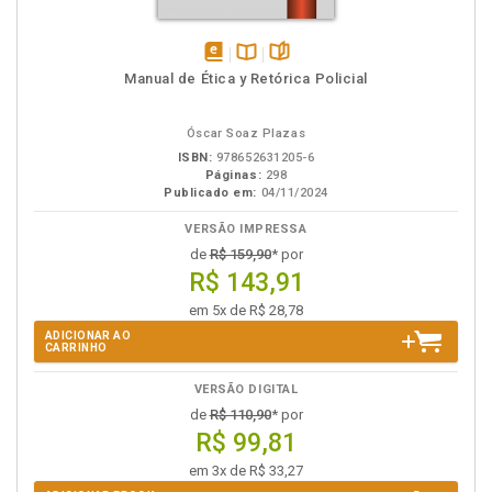
disponível
Disponível
páginas
Manual de Ética y Retórica Policial
em
na
eBook
B.V.
Óscar Soaz Plazas
ISBN:
978652631205-6
Páginas:
298
Publicado em:
04/11/2024
VERSÃO IMPRESSA
de
R$ 159,90
* por
R$ 143,91
em 5x de R$ 28,78
ADICIONAR AO
CARRINHO
VERSÃO DIGITAL
de
R$ 110,90
* por
R$ 99,81
em 3x de R$ 33,27