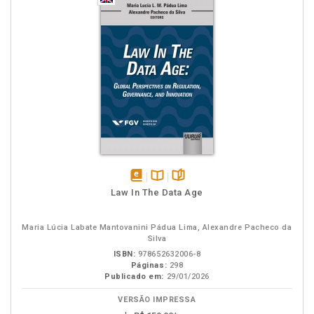
disponível
Disponível
páginas
Law In The Data Age
em
na
eBook
B.V.
Maria Lúcia Labate Mantovanini Pádua Lima, Alexandre Pacheco da
Silva
ISBN:
978652632006-8
Páginas:
298
Publicado em:
29/01/2026
VERSÃO IMPRESSA