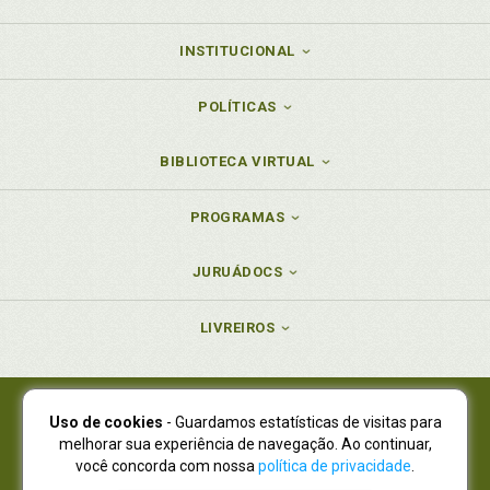
INSTITUCIONAL
POLÍTICAS
BIBLIOTECA VIRTUAL
PROGRAMAS
JURUÁDOCS
LIVREIROS
Uso de cookies
- Guardamos estatísticas de visitas para
Juruá Editora Ltda., CNPJ 77.535.508/0001-19
melhorar sua experiência de navegação. Ao continuar,
Juruá Informática Ltda., CNPJ 01.701.561/0001-80
você concorda com nossa
política de privacidade
.
NOVO ENDEREÇO:
R. Flávio Dallegrave, 7665, São Lourenço |