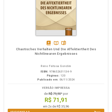
disponível
Disponível
páginas
Chaotisches Verhalten Und Die Affektiertheit Des
em
na
Nichtlinearen Ergebnisses
eBook
B.V.
Reno Feitosa Gondim
ISBN:
978652631134-9
Páginas:
120
Publicado em:
06/11/2024
VERSÃO IMPRESSA
de
R$ 79,90
* por
R$ 71,91
em 2x de R$ 35,96