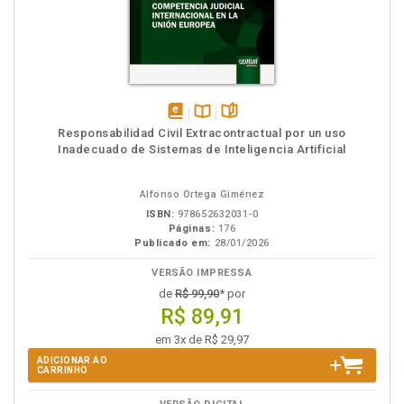
disponível
Disponível
páginas
Responsabilidad Civil Extracontractual por un uso
em
na
Inadecuado de Sistemas de Inteligencia Artificial
eBook
B.V.
Alfonso Ortega Giménez
ISBN:
978652632031-0
Páginas:
176
Publicado em:
28/01/2026
VERSÃO IMPRESSA
de
R$ 99,90
* por
R$ 89,91
em 3x de R$ 29,97
ADICIONAR AO
CARRINHO