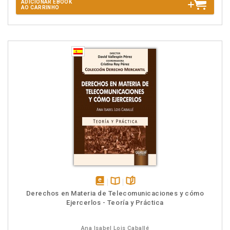
ADICIONAR EBOOK
AO CARRINHO
disponível
Disponível
páginas
Derechos en Materia de Telecomunicaciones y cómo
em
na
Ejercerlos - Teoría y Práctica
eBook
B.V.
Ana Isabel Lois Caballé