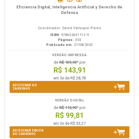
disponível
Disponível
páginas
Eficiencia Digital, Inteligencia Artificial y Derecho de
em
na
Defensa
eBook
B.V.
Coordinador: David Vallespín Pérez
ISBN:
978652631712-9
Páginas:
350
Publicado em:
27/08/2025
VERSÃO IMPRESSA
de
R$ 159,90
* por
R$ 143,91
em 5x de R$ 28,78
ADICIONAR AO
CARRINHO
VERSÃO DIGITAL
de
R$ 110,90
* por
R$ 99,81
em 3x de R$ 33,27
ADICIONAR EBOOK
AO CARRINHO