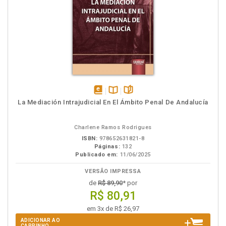
disponível
Disponível
páginas
La Mediación Intrajudicial En El Ámbito Penal De Andalucía
em
na
eBook
B.V.
Charlene Ramos Rodrigues
ISBN:
978652631821-8
Páginas:
132
Publicado em:
11/06/2025
VERSÃO IMPRESSA
de
R$ 89,90
* por
R$ 80,91
em 3x de R$ 26,97
ADICIONAR AO
CARRINHO